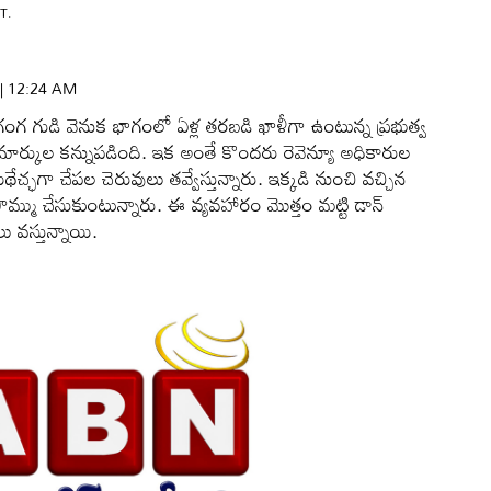
T.
 | 12:24 AM
గ గుడి వెనుక భాగంలో ఏళ్ల తరబడి ఖాళీగా ఉంటున్న ప్రభుత్వ
మార్కుల కన్నుపడింది. ఇక అంతే కొందరు రెవెన్యూ అధికారుల
ేచ్ఛగా చేపల చెరువులు తవ్వేస్తున్నారు. ఇక్కడి నుంచి వచ్చిన
ొమ్ము చేసుకుంటున్నారు. ఈ వ్యవహారం మొత్తం మట్టి డాన్‌
ు వస్తున్నాయి.