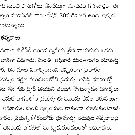
ి వారి నుంచి కొనుగోలు చేసినట్లుగా చూపడం గమనార్హం. ఈ
 మునిసిపల్‌ కార్పొరేషన్‌ 30వ డివిజన్‌ ఉంది. ఇక్కడ
ఉంటున్నాయి.
 తవ్వకాలు
చ్చాక టీడీపీకీ చెందిన ద్వితీయ శ్రేణి నాయకుడు ఒకరు
ాన్‌గా ఎదిగాడు. మంత్రి, అధికార యంత్రాంగం యావత్తు
ారు తన మాట వినాల్సిందేనని విస్తృతంగా ప్రచారం
పట్నం దక్షిణ మండలంలోని ప్రభుత్వ, అసైన్డ్‌ భూముల్లో
ు తన గుప్పిట్లోకి తీసుకుని చెలరేగి పోతున్నాడనే విమర్శలు
గుడి వెనుక భాగంలోని ప్రభుత్వ భూములను చేపల చెరువులుగా
నని, అధికారుల నుంచి ఇబ్బందులు రాకుండా చూసుకుంటానని
చారం. ప్రభుత్వ పోరంబోకు భూముల్లో చెరువుల తవ్వకాలపై
ైలిలో బెదిరింపు ధోరణితో మాట్లాడుతుండటంతో అధికారులు