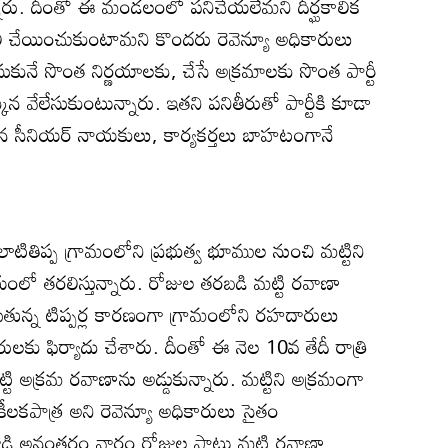
్నారు. దీంతో ఈ మండలంలో పనిచేయలేమని దీర్ఘకాలిక
దిలీ చేయించుకుంటామని కొందరు రెవెన్యూ అధికారులు
సుకునే సొంత నిర్ణయాలకు, చేసే అక్రమాలకు సొంత పార్టీ
 వేలేసుకుంటున్నారు. ఇతని పనితీరుతో పార్టీకి కూడా
ెందిన సీనియర్‌ నాయకులు, కార్యకర్తలు బాహటంగానే
టితిప్ప గ్రామంలోని ప్రభుత్వ భూముల నుంచి మట్టిని
 సమయంలో తరలిస్తున్నారు. రోజుల తరబడి మట్టి రవాణా
ున్న టిప్పర్ల కారణంగా గ్రామంలోని రహదారులు
రులకు ఫిర్యాదు చేశారు. దీంతో ఈ నెల 10వ తేదీ రాత్రి
ట్టి అక్రమ రవాణాను అడ్డుకున్నారు. మట్టిని అక్రమంగా
ీలకపాత్ర అని రెవెన్యూ అధికారులు సైతం
 దాడి అనంతరం వారం రోజుల పాటు మట్టి రవాణా