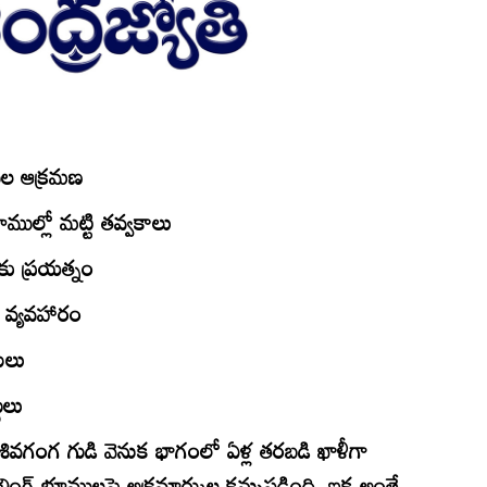
ముల ఆక్రమణ
ూముల్లో మట్టి తవ్వకాలు
ుకు ప్రయత్నం
తా వ్యవహారం
రులు
థులు
ివగంగ గుడి వెనుక భాగంలో ఏళ్ల తరబడి ఖాళీగా
ీలింగ్‌ భూములపై అక్రమార్కుల కన్నుపడింది. ఇక అంతే