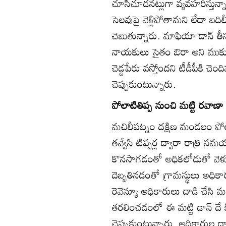
చూసీచూడనట్లుగా వ్యవహరిస్తున
సెలవుపై వెళ్లిపోతామని లేదా బ
చెబుతున్నారు. మాఫియా డాన్‌ తీ
నాయకులు సైతం ఔరా అని ముక్కున
చెడ్డపేరు వస్తోందని టీడీపీకి చ
చెప్పుకుంటున్నారు.
పోలాటితిప్ప నుంచి మట్టి రవాణా
మచిలీపట్నం దక్షిణ మండలం పోలా
తవ్వేసి టిప్పర్ల ద్వారా రాత్రి
కొనసాగడంతో అధికలోడుతో వెళుత
దెబ్బతినడంతో గ్రామస్థులు అధికా
రెవెన్యూ అధికారులు దాడి చేసి మ
తరలించడంలో ఈ మట్టి డాన్‌ దే క
చెప్పుకుంటున్నారు. అధికారుల