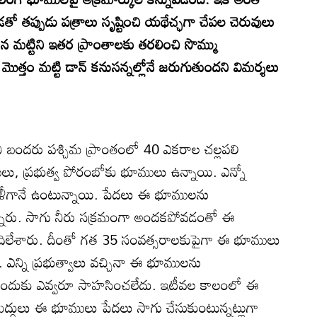
ో తప్పుడు పత్రాలు సృష్టించి యథేచ్ఛగా చేపల చెరువులు
చ్చిన మట్టిని ఇతర ప్రాంతాలకు తరలించి సొమ్ము
ొత్తం మట్టి డాన్‌ కనుసన్నల్లోనే జరుగుతుందని విమర్శలు
ి బందరు పశ్చిమ ప్రాంతంలో 40 ఎకరాల చల్లపలి
ులు, ప్రభుత్వ పోరంబోకు భూములు ఉన్నాయి. ఎన్నో
ీగానే ఉంటున్నాయి. పేదలు ఈ భూములను
్నారు. సాగు నీరు సక్రమంగా అందకపోవడంతో ఈ
లేశారు. దీంతో గత 35 సంవత్సరాలకుపైగా ఈ భూములు
 ఎన్ని ప్రభుత్వాలు వచ్చినా ఈ భూములను
ేసేందుకు ఎవ్వరూ సాహసించలేదు. ఇటీవల కాలంలో ఈ
ుద్ధులు ఈ భూములు పేదలు సాగు చేసుకుంటున్నట్లుగా