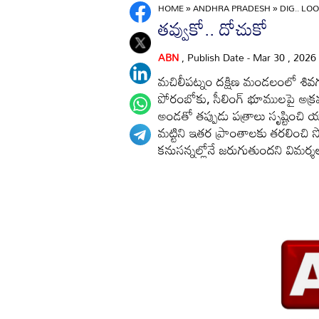
HOME
»
ANDHRA PRADESH
»
DIG.. LOO
తవ్వుకో.. దోచుకో
ABN
, Publish Date - Mar 30 , 2026
మచిలీపట్నం దక్షిణ మండలంలో శివగం
పోరంబోకు, సీలింగ్‌ భూములపై అక్ర
అండతో తప్పుడు పత్రాలు సృష్టించి యథ
మట్టిని ఇతర ప్రాంతాలకు తరలించి స
కనుసన్నల్లోనే జరుగుతుందని విమర్శల