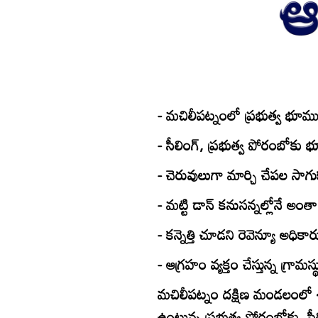
- మచిలీపట్నంలో ప్రభుత్వ భూ
- సీలింగ్‌, ప్రభుత్వ పోరంబోకు భ
- చెరువులుగా మార్చి చేపల సాగ
- మట్టి డాన్‌ కనుసన్నల్లోనే అం
- కన్నెత్తి చూడని రెవెన్యూ అధికా
- ఆగ్రహం వ్యక్తం చేస్తున్న గ్రామస్
మచిలీపట్నం దక్షిణ మండలంలో శ
ఉంటున్న ప్రభుత్వ పోరంబోకు, స