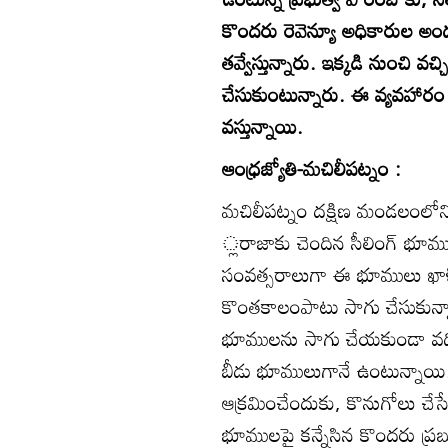
కొందరు రెవెన్యూ అధికారుల అండత
తవ్వేస్తున్నారు. ఇక్కడి నుంచి వ
చేసుకుంటున్నారు. ఈ వ్యవహారం మ
వస్తున్నాయి.
ఆంధ్రజ్యోతి-మచిలీపట్నం :
మచిలీపట్నం దక్షిణ మండలంలోన
్లరాజాకు చెందిన సీలింగ్‌ భూమ
సంవత్సరాలుగా ఈ భూములు ఖాళ
కొంతకాలంపాటు సాగు చేసుకున
భూములను సాగు చేయకుండా వది
బీడు భూములుగానే ఉంటున్నాయి.
ఆక్రమించేందుకు, కొనుగోలు చ
భూములపై కన్నేసిన కొందరు ప్రబ