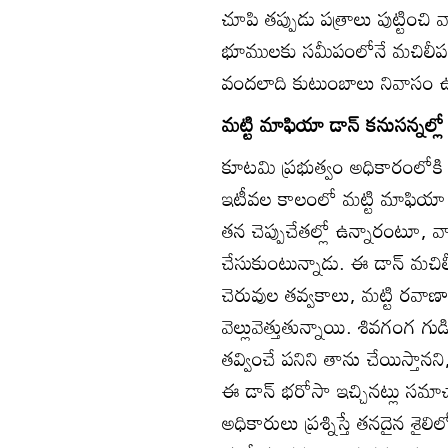
చూపి తప్పుడు పత్రాలు పుట్టించ
భూములకు సమీపంలోనే మచిలీపట్నం
వందలాది కుటుంబాలు నివాసం 
మట్టి మాఫియా డాన్‌ కనుసన్నల్లో
కూటమి ప్రభుత్వం అధికారంలోకి వ
ఇటీవల కాలంలో మట్టి మాఫియా డ
తన చెప్పుచేతల్లో ఉన్నారంటూ, వ
చేసుకుంటున్నాడు. ఈ డాన్‌ మచిలీ
చెరువుల తవ్వకాలు, మట్టి రవాణాన
వెల్లువెత్తుతున్నాయి. శివగంగ 
తవ్వించే పనిని తాను చేయిస్తా
ఈ డాన్‌ భరోసా ఇచ్చినట్లు సమా
అధికారులు ప్రశ్నిస్తే తనదైన శ