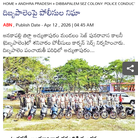
HOME
»
ANDHRA PRADESH
»
DIBBAPALEM SEZ COLONY: POLICE CONDUCT 
దిబ్బపాలెంపై పోలీసుల నిఘా
ABN
, Publish Date - Apr 12 , 2026 | 04:45 AM
అనకాపల్లి జిల్లా అచ్యుతాపురం మండలం సెజ్‌ పునరావాస కాలనీ
(దిబ్బపాలెం)లో శనివారం పోలీసులు కార్బన్‌ సెర్చ్‌ నిర్వహించారు.
దిబ్బపాలెం పంచాయతీ పరిధిలో అచ్యుతాపురం...