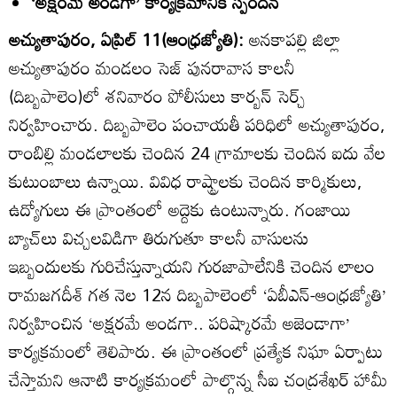
‘అక్షరమే అండగా’ కార్యక్రమానికి స్పందన
అచ్యుతాపురం, ఏప్రిల్‌ 11(ఆంధ్రజ్యోతి):
అనకాపల్లి జిల్లా
అచ్యుతాపురం మండలం సెజ్‌ పునరావాస కాలనీ
(దిబ్బపాలెం)లో శనివారం పోలీసులు కార్బన్‌ సెర్చ్‌
నిర్వహించారు. దిబ్బపాలెం పంచాయతీ పరిధిలో అచ్యుతాపురం,
రాంబిల్లి మండలాలకు చెందిన 24 గ్రామాలకు చెందిన ఐదు వేల
కుటుంబాలు ఉన్నాయి. వివిధ రాష్ట్రాలకు చెందిన కార్మికులు,
ఉద్యోగులు ఈ ప్రాంతంలో అద్దెకు ఉంటున్నారు. గంజాయి
బ్యాచ్‌లు విచ్చలవిడిగా తిరుగుతూ కాలనీ వాసులను
ఇబ్బందులకు గురిచేస్తున్నాయని గురజాపాలేనికి చెందిన లాలం
రామజగదీశ్‌ గత నెల 12న దిబ్బపాలెంలో ‘ఏబీఎన్‌-ఆంధ్రజ్యోతి’
నిర్వహించిన ‘అక్షరమే అండగా.. పరిష్కారమే అజెండాగా’
కార్యక్రమంలో తెలిపారు. ఈ ప్రాంతంలో ప్రత్యేక నిఘా ఏర్పాటు
చేస్తామని ఆనాటి కార్యక్రమంలో పాల్గొన్న సీఐ చంద్రశేఖర్‌ హామీ