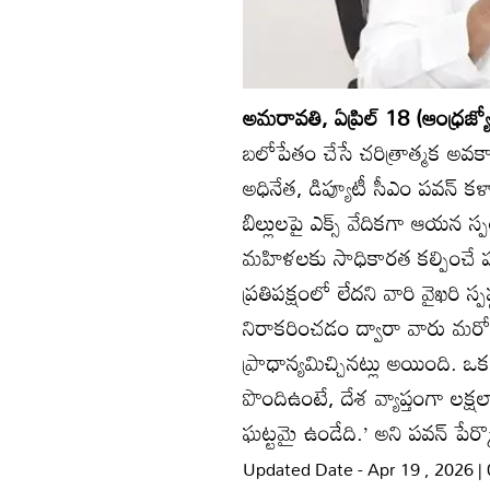
అమరావతి, ఏప్రిల్‌ 18 (ఆంధ్రజ్య
బలోపేతం చేసే చరిత్రాత్మక అవకాశ
అధినేత, డిప్యూటీ సీఎం పవన్‌ కళ
బిల్లులపై ఎక్స్‌ వేదికగా ఆయన స్
మహిళలకు సాధికారత కల్పించే పర
ప్రతిపక్షంలో లేదని వారి వైఖరి స్పష
నిరాకరించడం ద్వారా వారు మరో
ప్రాధాన్యమిచ్చినట్లు అయింది
పొందిఉంటే, దేశ వ్యాప్తంగా లక్
ఘట్టమై ఉండేది.’ అని పవన్‌ పేర్క
Updated Date - Apr 19 , 2026 