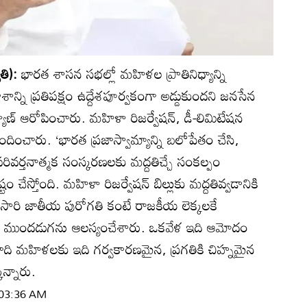
ోతి):
భారత శాసన సభల్లో మహిళల ప్రాతినిధ్యాన్ని
ాన్ని ప్రతిపక్షం ఉద్దేశపూర్వకంగా అడ్డుకుందని జనసేన
్యాణ్‌ ఆరోపించారు. మహిళా రిజర్వేషన్‌, డీ-లిమిటేషన
పందించారు. ‘భారత ప్రజాస్వామ్యాన్ని బలోపేతం చేసి,
ివర్తనాత్మక సంస్కరణలకు మద్దతిచ్చే సంకల్పం
్టం చేస్తోంది. మహిళా రిజర్వేషన్‌ బిల్లుకు మద్దతివ్వడానికి
సారి జాతీయ పురోగతి కంటే రాజకీయ లెక్కలకే
. ఒక ముందడుగను ఆలస్యంచేశారు. ఒకవేళ ఇది ఆమోదం
షలాది మహిళలకు ఇది గర్వకారణమైన, ప్రగతికి చిహ్నమైన
ొన్నారు.
| 03:36 AM