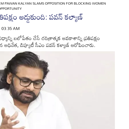
CM PAWAN KALYAN SLAMS OPPOSITION FOR BLOCKING WOMEN
 OPPORTUNITY
తిపక్షం అడ్డుకుంది: పవన్‌ కల్యాణ్‌
 | 03:35 AM
యాన్ని బలోపేతం చేసే చరిత్రాత్మక అవకాశాన్ని ప్రతిపక్షం
 అధినేత, డిప్యూటీ సీఎం పవన్‌ కళ్యాణ్‌ ఆరోపించారు.