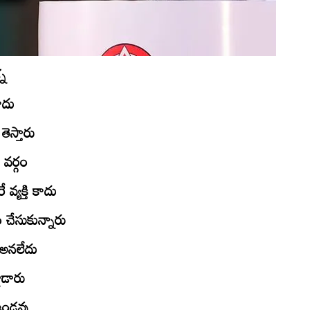
్న
ాదు
ెస్తారు
వర్గం
వ్యక్తి కాదు
 చేసుకున్నారు
 అనలేదు
ాడారు
 ఉండవు