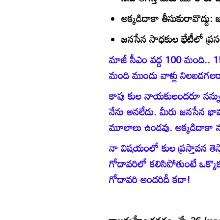
అక్కడిదాకా తీసుకురావొద్దు:
జనసేన సాధకుల భేటీలో ప్ర
మాజీ సీఎం వద్ద 100 మంది.. 
మంది ముందు వాళ్లు నిలబడగలరా.
కాపు కుల నాయకులందరూ నన్ను 
నేను అనలేదు. మీరు జనసేన భావజాల
మూలాలు ఉండవు. అక్కడిదాకా నన్
నా విషయంలో కుల ప్రస్తావన తెస్
గోదావరిలో కలిసిపోతుంటే ఒక్కొక్
గోదావరి అందరిదీ కదా!