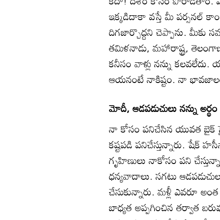
కదా! దేశం కోసం పోరాడతాం. ఎవడ
ఇక్కడిదాకా వస్తే మీ పర్సనల్‌ కాంటా
దిగజార్చొద్దని చెప్పాను. మీకు
తమిళనాడు, మహారాష్ట్ర, తెలంగాణల్
కనీసం వాళ్లు నన్ను కలవలేదు. యుద
ఆయనంటే నాకిష్టం. నా భావజా
మోదీ, ఆడపడుచులు నన్ను అర్థం 
నా కోసం పనిచేసిన యువత బైక్‌ సై
కష్టపడి పనిచేస్తున్నారు. షేక్
గృహిణులు నాకోసం పని చేస్తున్
ధన్యవాదాలు. సగటు ఆడపడుచులు న
చేసుకున్నారు. మళ్లీ ఎవరూ అంత 
బాధ్యత అప్పగించిన తర్వాత బరువ