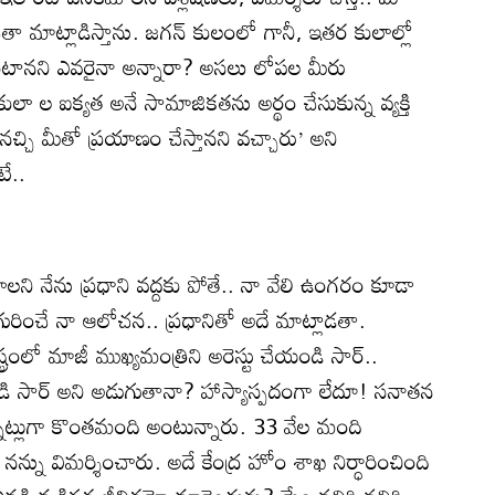
 మాట్లాడిస్తాను. జగన్‌ కులంలో గానీ, ఇతర కులాల్లో
ుంటానని ఎవరైనా అన్నారా? అసలు లోపల మీరు
ులా ల ఐక్యత అనే సామాజికతను అర్థం చేసుకున్న వ్యక్తి
నచ్చి మీతో ప్రయాణం చేస్తానని వచ్చారు’ అని
ే..
ాలని నేను ప్రధాని వద్దకు పోతే.. నా వేలి ఉంగరం కూడా
గురించే నా ఆలోచన.. ప్రధానితో అదే మాట్లాడతా.
రంలో మాజీ ముఖ్యమంత్రిని అరెస్టు చేయండి సార్‌..
డి సార్‌ అని అడుగుతానా? హాస్యాస్పదంగా లేదూ! సనాతన
్నట్లుగా కొంతమంది అంటున్నారు. 33 వేల మంది
ను విమర్శించారు. అదే కేంద్ర హోం శాఖ నిర్ధారించింది