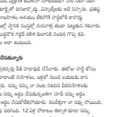
ి వ్యక్తిగత జీవితమో మాకెందుకు? మేం నలిగి నలిగి
క్ట్స్‌తో దిగజార్చొద్దు. ఎమ్మెల్యేలకు అదే చెప్పాను. ప్రతిష్ఠ
 సమాజహితం ఆశయం లేకపోతే పార్టీలోకి రావొద్దు.
లో స్థానిక సంస్థల్లో మనవాళ్లు జెండా పెట్టుకుని గెలిచారు.
్ధనౌక గద్దర్‌ దళిత కులానికి చెందిన గొప్ప కవి.
లం అలా ఉంటుంది.
చేసుకున్నారు
లెన్సర్లు పీకి హడావుడి చేసేవారు. ఈరోజు పార్టీ కోసం
‌ హసీనాలాంటి మహిళలు, ఇళ్లలో నుంచి బయటకు రాని
నారు. నన్ను నమ్మి నా వెంట నిలిచిన వీరమహిళలకు
న్ను అర్థం చేసుకున్నంతగా మోదీ నన్ను అర్థం
అర్థం చేసుకోలేకపోయారు. రెండేళ్లుగా నా నవ్వు పోయింది.
ు పెరిగింది. 12 ఏళ్ల పోరాటం తర్వాత కూడా నన్ను