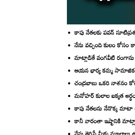
కాపు నేతలకు పవన్‌ సూటిప్రశ
నేను వచ్చింది కులం కోసం క
మాట్లాడితే వంగవీటి రంగాను త
ఆయన భార్య కమ్మ సామాజిక 
చంద్రబాబు ఒకరి నాశనం కోరే 
మనోహర్‌ కులాల ఐక్యత అర్థం
కాపు నేతలను నేనొక్క మాటా
కానీ వారంతా ఇష్టానికి మాట్ల
నేను తెగిస్తే మీకు మూలాలు