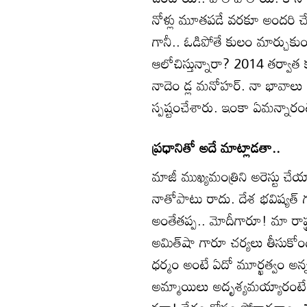
నోళ్లు మూతపడే వరకూ అందరి చేతా
గానీ.. ఓడిపోతే కులం మార్చుక
ఆలోచిస్తున్నారా? 2014 తర్వాత క
నాదెం డ్ల మనోహర్‌. నా భావాలు 
స్పష్టంచేశారు. ఇంకా ఏమన్నారంట
ప్రధానితో అదే మాట్లాడతా..
మాజీ ముఖ్యమంత్రిని అరెస్టు చేయ
నాతోపాటు రాదు. దేశ భవిష్యత్‌ 
అంతేతప్ప.. మోదీగారూ! మా రాష్ట్
అమిత్‌షా గారూ చర్యలు తీసుకోం
ధర్మం అంటే ఏదో మూర్ఖత్వం అన
అమ్మాయిలు అదృశ్యమయ్యారంటే నన్