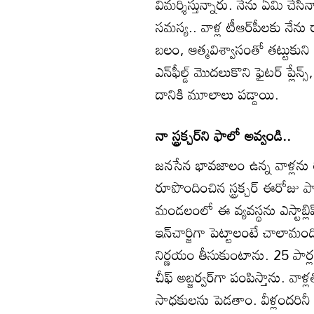
విమర్శిస్తున్నారు. నేను ఏమి చేస
సమస్య.. వాళ్ల టీఆర్‌పీలకు నేను
బలం, ఆత్మవిశ్వాసంతో తట్టుకుని న
ఎన్‌ఫీల్డ్‌ మొదలుకొని ఫైటర్‌ ప్ల
దానికి మూలాలు పడ్డాయి.
నా స్ట్రక్చర్‌ని ఫాలో అవ్వండి..
జనసేన భావజాలం ఉన్న వాళ్లను ర
రూపొందించిన స్ట్రక్చర్‌ ఈరోజు 
మండలంలో ఈ వ్యవస్థను ఎస్టాబ్
ఇన్‌చార్జిగా పెట్టాలంటే చాలామంది 
నిర్ణయం తీసుకుంటాను. 25 పార్లమె
చీఫ్‌ అబ్జర్వర్‌గా పంపిస్తాను.
సాధకులను పెడతాం. వీళ్లందరినీ క