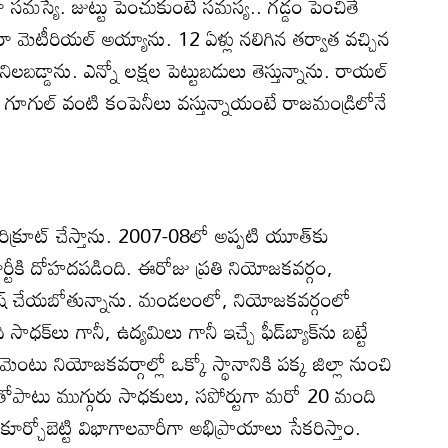
ినా సమస్యే. జుట్టు పెంచుకుంటే సమస్య.. గడ్డం పెంచితే
 రా మెటీరియల్‌ అయ్యాను. 12 ఏళ్లు నలిగిన తర్వాత వచ్చిన
ిలబడ్డాను. ఎన్నో లక్షల పెట్టుబడులు తెస్తున్నాను. రాయల్‌
ేన్స్‌, గూగుల్‌ వంటి కంపెనీలు వస్తున్నాయంటే రాజమండ్రిలోనే
ిక్రూట్‌ చేస్తాను. 2007-08లో అప్పటి యూత్‌కు
పార్టీకి దోహదపడింది. ఈరోజు ప్రతి నియోజకవర్గం,
లిష్‌ చేయబోతున్నాను. మండలంలో, నియోజకవర్గంలో
సాధక్‌లు గానీ, ఉద్యమిలు గానీ ఇచ్చే ఫీడ్‌బ్యాక్‌ను బట్టే
ంటు నియోజకవర్గాల్లో ఒక్కో స్థానానికి పక్క జిల్లా నుంచి
 వాళ్లతోపాటు ముగ్గురు సాధకులు, సపోర్టుగా మరో 20 మంది
ూర్చోబెట్టి విభాగాలవారీగా అభిప్రాయాలు సేకరిస్తాం.