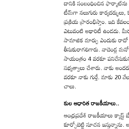
దానికి సంబంధించిన ఫార్మాట్‌ను పం
టీమ్‌గా నలుగురు కార్యదర్శులు, 
ప్రక్రియ ప్రారంభిస్తాం. ఇది కేవ
ఎటువంటి అథారిటీ ఉండదు. మీరు ని
సామాజిక మార్పు ఎందుకు రాదో 
తీసుకురాగలిగారు. నాదెండ్ల మ
సాయంత్రం 4 వరకూ పనిచేసుకుని, అ
సభ్యత్వాలు చేశారు. నాకు అందరూ
వరకూ నాకు గుర్తే. మాకు 20 వ
చాలు.
కుల ఆధారిత రాజకీయాలు..
ఆంధ్రప్రదేశ్‌ రాజకీయాలు క్యాస్ట్‌ 
కూర్చోబెట్టి సూచన ఇస్తున్నాను.