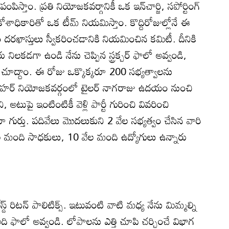
పిస్తాం. ప్రతి నియోజకవర్గానికీ ఒక ఇన్‌చార్జి, సపోర్టింగ్‌
కోశాధికారితో ఒక టీమ్‌ నియమిస్తాం. కొద్దిరోజుల్లోనే ఈ
లం దరఖాస్తులు స్వీకరించడానికి నియమించిన కమిటీ. దీనికి
లకడగా ఉండి నేను చెప్పిన స్ట్రక్చర్‌ ఫాలో అవ్వండి,
చూద్దాం. ఈ రోజు ఒక్కొక్కరూ 200 సభ్యత్వాలను
నోహర్‌ నియోజకవర్గంలో టైలర్‌ నాగరాజు ఉదయం నుంచి
టుపై ఇంటింటికీ వెళ్లి పార్టీ గురించి వివరించి
 గుర్తు. పదివేలు మొదలుకుని 2 వేల సభ్యత్వం చేసిన వారి
ేల మంది సాధకులు, 10 వేల మంది ఉద్యోగులు ఉన్నారు
బేస్డ్‌ రిటన్‌ పాలిటిక్స్‌. ఇటువంటి వాటి మధ్య నేను మిమ్మల్ని
 అది ఫాలో అవ్వండి. లోపాలను ఎత్తి చూపి చర్చించే విభాగ