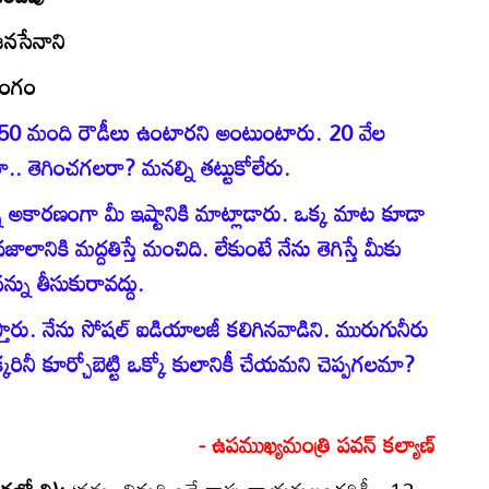
 జనసేనాని
సంగం
150 మంది రౌడీలు ఉంటారని అంటుంటారు. 20 వేల
. తెగించగలరా? మనల్ని తట్టుకోలేరు.
అకారణంగా మీ ఇష్టానికి మాట్లాడారు. ఒక్క మాట కూడా
ానికి మద్దతిస్తే మంచిది. లేకుంటే నేను తెగిస్తే మీకు
ను తీసుకురావద్దు.
తారు. నేను సోషల్‌ ఐడియాలజీ కలిగినవాడిని. మురుగునీరు
కరినీ కూర్చోబెట్టి ఒక్కో కులానికీ చేయమని చెప్పగలమా?
- ఉపముఖ్యమంత్రి పవన్‌ కల్యాణ్‌