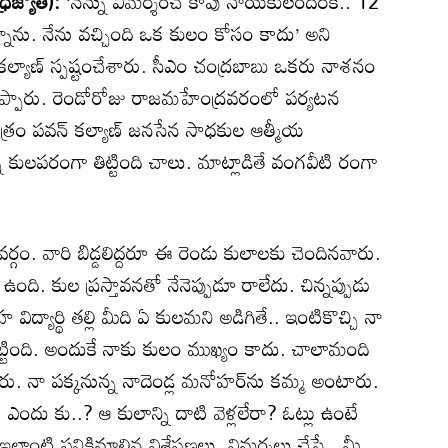
జ్యోతి):
‘నన్ను విమర్శించే కాపు నాయకులందరికీ.. 12
్నాను. నేను వచ్చింది ఒక కులం కోసం కాదు’ అని
 కల్యాణ్‌ స్పష్టంచేశారు. సీఎం చంద్రబాబు ఒకరు నాశనం
ి చెప్పారు. రెండోరోజు రాజమహేంద్రవరంలో పర్యటన
పవన్‌ కల్యాణ్‌ జనసేన సాధకుల ఆత్మీయ
 కులపరంగా తిట్టింది చాలు. మాట్లాడితే వంగవీటి రంగా
ం. వారి బిడ్డలిద్దరూ ఈ రెండు కులాలకు చెందినవారు.
ది. కుల ప్రస్తావనతో నేనెప్పుడూ రాలేదు. చిన్నప్పుడు
హ విద్యార్థి తల్లి మీది ఏ కులమని అడిగితే.. ఇంటికొచ్చి నా
ు తిట్టింది. అందుకే నాకు కులం ముఖ్యం కాదు. చాలామంది
్నారు. నా పక్కనున్న నాదెండ్ల మనోహర్‌ను కమ్మ అంటారు.
దు కు..? ఆ కులాన్ని దాటి వెళ్లలేరా? ఓట్లు ఉంటే
ాంటి పనికిమాలిన విశ్లేషణలు, విమర్శలు చేస్తే.. మీ