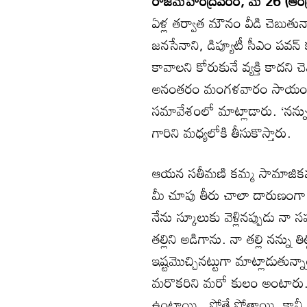
రాజమహేంద్రవరం, మే 26 (ఆంధ్ర
ఏళ్ల తర్వాత మౌనం వీడి చెబుతున
జనసేనాని, డిప్యూటీ సీఎం పవన్‌
కావాలని కోరుకునే వ్యక్తి కాదన
అనంతరం మంగళవారం సాయంత్రం 
సమావేశంలో మాట్లాడారు. ‘నన్ను
గారిని మధ్యలోకి తీసుకొస్తారు.
ఆయన సతీమణి కమ్మ సామాజికవర్గ
మీ చూపు తీరు చాలా దారుణంగా ఉం
నేను స్కూలుకు వెళ్లినప్పుడు నా స
తల్లిని అడిగాను. నా తల్లి నన్న
ఇష్టమొచ్చినట్టుగా మాట్లాడుతున
మరొకరిని మరో కులం అంటారు. ఎం
ఉంటాయి.. పోతే పోతాయి. కానీ ఇల