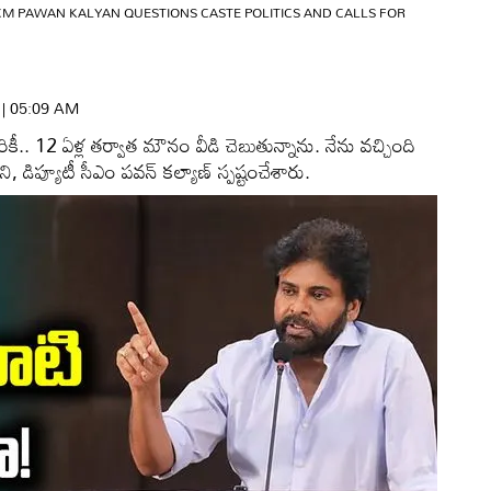
CM PAWAN KALYAN QUESTIONS CASTE POLITICS AND CALLS FOR
6 | 05:09 AM
కీ.. 12 ఏళ్ల తర్వాత మౌనం వీడి చెబుతున్నాను. నేను వచ్చింది
డిప్యూటీ సీఎం పవన్‌ కల్యాణ్‌ స్పష్టంచేశారు.