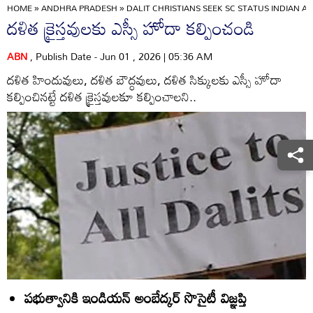
HOME
»
ANDHRA PRADESH
»
DALIT CHRISTIANS SEEK SC STATUS INDIAN
దళిత క్రైస్తవులకు ఎస్సీ హోదా కల్పించండి
ABN
, Publish Date - Jun 01 , 2026 | 05:36 AM
దళిత హిందువులు, దళిత బౌద్ధవులు, దళిత సిక్కులకు ఎస్సీ హోదా
కల్పించినట్టే దళిత క్రైస్తవులకూ కల్పించాలని..
పభుత్వానికి ఇండియన్‌ అంబేద్కర్‌ సొసైటీ విజ్ఞప్తి