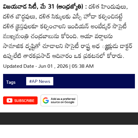
విజయవాడ సిటీ, మే 31 (ఆంధ్రజ్యోతి) :
దళిత హిందువులు,
దళిత బౌద్ధవులు, దళిత సిక్కులకు ఎస్సీ హోదా కల్పించినట్టే
దళిత క్రైస్తవులకూ కల్పించాలని ఇండియన్‌ అంబేడ్కర్‌ సొసైటీ
ముఖ్యమంత్రి చంద్రబాబును కోరింది. ఆయా వర్గాలను
సామాజిక దృష్టితో చూడాలని సొసైటీ రాష్ట్ర అధ ్యక్షుడు డాక్టర్‌
ఉప్పులేటి తారకప్రసాద్‌ ఆదివారం ఒక ప్రకటనలో కోరారు.
Updated Date - Jun 01 , 2026 | 05:38 AM
#AP News
Tags
SUBSCRIBE