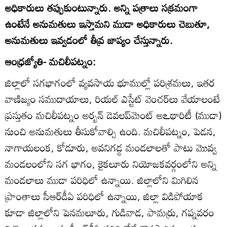
అధికారులు తప్పుకుంటున్నారు. అన్ని పత్రాలు సక్రమంగా
ఉంటేనే అనుమతులు ఇస్తామని ముడా అధికారులు చెబుతూ,
అనుమతులు ఇవ్వడంలో తీవ్ర జాప్యం చేస్తున్నారు.
ఆంధ్రజ్యోతి- మచిలీపట్నం:
జిల్లాలో సగభాగంలో వ్యవసాయ భూముల్లో పరిశ్రమలు, ఇతర
వాణిజ్యం సముదాయాలు, రియల్‌ ఎస్టేట్‌ వెంచర్‌లు వేయాలంటే
ప్రస్తుతం మచిలీపట్నం అర్బన్‌ డెవలప్‌మెంట్‌ అఽథారిటీ (ముడా)
నుంచి అనుమతులు తీసుకోవాల్సి ఉంది. మచిలీపట్నం, పెడన,
నాగాయలంక, కోడూరు, అవనిగడ్డ మండలాలతో పాటు మొవ్వ
మండలంలోని సగ భాగం, కైకలూరు నియోజకవర్గంలోని అన్ని
మండలాలు ముడా పరిధిలో ఉన్నాయి. జిల్లాలోని మిగిలిన
ప్రాంతాలు సీఆర్‌డీఏ పరిధిలో ఉన్నాయి, జిల్లా విడిపోయాక
కూడా జిల్లాలోని పెనమలూరు, గుడివాడ, పామర్రు, గప్నవరం