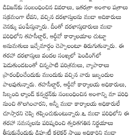
డివిజన్‌కు సంబంధించిన వివరాలు, ఇతరత్రా అంశాల పత్రాలు
సక్రమంగా లేవని, వచ్చిన దరఖాస్తులను ముడా అదికారులు
వెనక్కు పంపేస్తున్నారు. దీంతో దరఖాస్తుదారులు ముడా
పరిధిలోని తహసీల్దార్‌, ఆర్డీవో కార్యాలయాల చుట్టూ
అనుమతులు ఇచ్చేమార్గం చెప్పాలంటూ తిరుగుతున్నారు. ఈ
తరహా దరఖాస్తులు వందల సంఖ్యలో పెండింగ్‌లో
పెడుతుండటంతో చిన్నపాటి పరిశ్రమలు, వ్యాపారాలు
ప్రారంభించేందుకు ముందుకు వచ్చిన వారు ఇబ్బందుల
పాలవుతున్నారు. తహసీల్దార్‌, ఆర్డీవో కార్యాలయ అధికారులు,
సిబ్బంది ల్యాండ్‌ కన్వర్షన్‌కు సంబంధించిన అంశాన్ని మా పరిధి
నుంచి తొలగించారని, అన్నీ ముడా కార్యాలయ అధికారులే
చూస్తారని చెప్పి తప్పించుకుంటున్నారు.ఽ ముడా పరిధిలోని ఈ
తరహా సమస్యలను పరిష్కరించి త్వరితగతిన నిర్ణయాలు
తీసుకునేందుకు డిప్యూటీ కలెక్టర్‌ స్థాయి అధికారిని ముడా