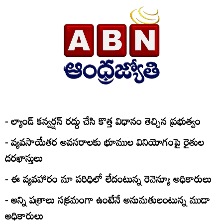
- ల్యాండ్‌ కన్వర్షన్‌ రద్దు చేసి కొత్త విధానం తెచ్చిన ప్రభుత్వం
- వ్యవసాయేతర అవసరాలకు భూముల వినియోగంపై రైతుల
దరఖాస్తులు
- ఈ వ్యవహారం మా పరిధిలో లేదంటున్న రెవెన్యూ అధికారులు
- అన్ని పత్రాలు సక్రమంగా ఉంటేనే అనుమతులంటున్న ముడా
అధికారులు