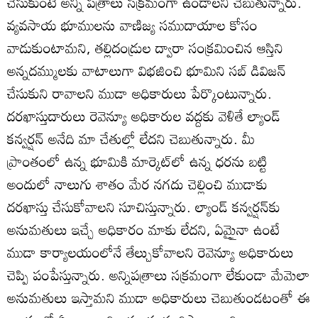
చేసుకుంటే అన్ని పత్రాలు సక్రమంగా ఉండాలని చెబుతున్నారు.
వ్యవసాయ భూములను వాణిజ్య సముదాయాల కోసం
వాడుకుంటామని, తల్లిదండ్రుల ద్వారా సంక్రమించిన ఆస్తిని
అన్నదమ్ములకు వాటాలుగా విభజించి భూమిని సబ్‌ డివిజన్‌
చేసుకుని రావాలని ముడా అధికారులు పేర్కొంటున్నారు.
దరఖాస్తుదారులు రెవెన్యూ అధికారుల వద్దకు వెళితే ల్యాండ్‌
కన్వర్షన్‌ అనేది మా చేతుల్లో లేదని చెబుతున్నారు. మీ
ప్రాంతంలో ఉన్న భూమికి మార్కెట్‌లో ఉన్న ధరను బట్టి
అందులో నాలుగు శాతం మేర నగదు చెల్లించి ముడాకు
దరఖాస్తు చేసుకోవాలని సూచిస్తున్నారు. ల్యాండ్‌ కన్వర్షన్‌కు
అనుమతులు ఇచ్చే అధికారం మాకు లేదని, ఏమైౖనా ఉంటే
ముడా కార్యాలయంలోనే తేల్చుకోవాలని రెవెన్యూ అధికారులు
చెప్పి పంపేస్తున్నారు. అన్నిపత్రాలు సక్రమంగా లేకుండా మేమెలా
అనుమతులు ఇస్తామని ముడా అధికారులు చెబుతుండటంతో ఈ