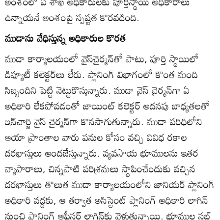
అంశంలో ఏ శాఖ అధికారులకు పూర్తిస్థాయి అధికారాలు
ఉన్నాయనే అంశంపై స్పష్టత కొరవడింది.
ముడాను వేధిస్తున్న అధికారుల కొరత
ముడా కార్యాలయంలో వైస్‌చైర్మన్‌తో పాటు, పూర్తి స్థాయిలో
డిప్యూటీ కలెక్టర్‌లు లేరు. ప్లానింగ్‌ విభాగంలో కొంత మంది
సిబ్బందిని పెట్టి నెట్టుకొస్తున్నారు. ముడా వైస్‌ చైర్మన్‌గా ఏ
అధికారి లేకపోవడంతో జాయింట్‌ కలెక్టర్‌ అదనపు బాధ్యతలతో
ఇన్‌చార్జి వైస్‌ చైర్మన్‌గా కొనసాగుతున్నారు. ముడా పరిధిలోని
ఆయా ప్రాంతాల వారు పనుల కోసం వచ్చి వివిధ రకాల
దరఖాస్తులు అందజేస్తున్నారు. వ్యవసాయ భూములను ఇతర
వ్యాపారాలు, చిన్నపాటి పరిశ్రమలు స్థాపించేందుకు వచ్చిన
దరఖాస్తులు తొలుత ముడా కార్యాలయంలోని జానియర్‌ ప్లానింగ్‌
అధికారి వద్దకు, ఆ తర్వాత అసిస్టెంట్‌ ప్లానింగ్‌ అధికారి లాగిన్‌
నుంచి ప్లానింగ్‌ ఆఫీసర్‌ లాగిన్‌కు వెళుతున్నాయి. భూముల సబ్‌