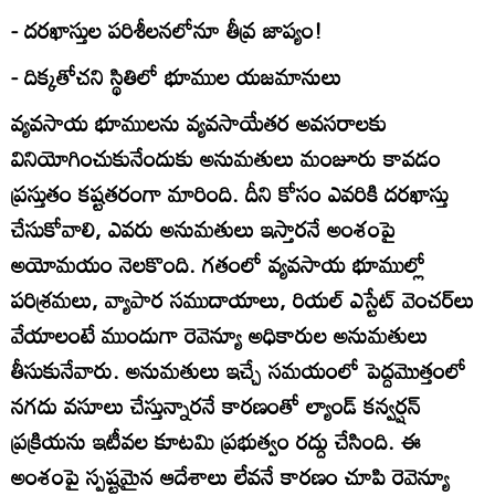
- దరఖాస్తుల పరిశీలనలోనూ తీవ్ర జాప్యం!
- దిక్కతోచని స్థితిలో భూముల యజమానులు
వ్యవసాయ భూములను వ్యవసాయేతర అవసరాలకు
వినియోగించుకునేందుకు అనుమతులు మంజూరు కావడం
ప్రస్తుతం కష్టతరంగా మారింది. దీని కోసం ఎవరికి దరఖాస్తు
చేసుకోవాలి, ఎవరు అనుమతులు ఇస్తారనే అంశంపై
అయోమయం నెలకొంది. గతంలో వ్యవసాయ భూముల్లో
పరిశ్రమలు, వ్యాపార సముదాయాలు, రియల్‌ ఎస్టేట్‌ వెంచర్‌లు
వేయాలంటే ముందుగా రెవెన్యూ అధికారుల అనుమతులు
తీసుకునేవారు. అనుమతులు ఇచ్చే సమయంలో పెద్దమొత్తంలో
నగదు వసూలు చేస్తున్నారనే కారణంతో ల్యాండ్‌ కన్వర్షన్‌
ప్రక్రియను ఇటీవల కూటమి ప్రభుత్వం రద్దు చేసింది. ఈ
అంశంపై స్పష్టమైన ఆదేశాలు లేవనే కారణం చూపి రెవెన్యూ