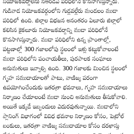
నియోజకవర్గాలను సీఆర్‌డీఏ పరిధిలోనే కొనసాగిస్తున్నారు.
గుడివాడ నియోజకవర్గంలోని గుడ్లవల్లేరు మండలం ముడా
పరిధిలో ఉంది. జిల్లాల విభజన అనంతరం ఏలూరు జిల్లాలో
కలిసిన కైకలూరు నియోజకవర్గాన్ని ముడా పరిధిలోనే
కొనసాగిస్తున్నారు. ముడా పరిధిలోని ఉన్న ప్రాంతాల్లో,
పట్టణాల్లో 300 గజాలలోపు స్థలంలో ఇళ్లు కట్టుకోవాలంటే
ముడా పరిధిలోని పంచాయతీలు, పురపాలక సంఘాలు
అనుమతులు ఇవ్వాల్సి ఉంది. 300 గజాలకు మించిన స్థలంలో
గృహ సముదాయాలతో పాటు, వాణిజ్య పరంగా
ఉపయోగించేందుకు ఇతరత్రా భవనాలు, గృహ సముదాయాలు
నిర్మాణం చేయాలంటే ముడా నుంచి అనుమతులు తీసుకోవాలి.
అయితే ఇక్కడే ఇబ్బందులు ఎదురవుతున్నాయి. ముడాలోని
ప్లానింగ్‌ విభాగంలో వివిధ భవనాల నిర్మాణం కోసం, పెట్రోల్‌
బంకులు, ఇతరత్రా వాణిజ్య సముదాయాల కోసం దరఖాస్తు