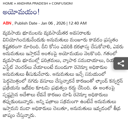
HOME
»
ANDHRA PRADESH
»
CONFUSION!
అయోమయం!
ABN
, Publish Date - Jan 06 , 2026 | 12:40 AM
వ్యవసాయ భూములను వ్యవసాయేతర అవసరాలకు
వినియోగించుకునేందుకు అనుమతులు మంజూరు కావడం ప్రస్తుతం
కష్టతరంగా మారింది. దీని కోసం ఎవరికి దరఖాస్తు చేసుకోవాలి, ఎవరు
అనుమతులు ఇస్తారనే అంశంపై అయోమయం నెలకొంది. గతంలో
వ్యవసాయ భూముల్లో పరిశ్రమలు, వ్యాపార సముదాయాలు, రియల్‌
ఎస్టేట్‌ వెంచర్‌లు వేయాలంటే ముందుగా రెవెన్యూ అధికారుల
అనుమతులు తీసుకునేవారు. అనుమతులు ఇచ్చే సమయంలో
పెద్దమొత్తంలో నగదు వసూలు చేస్తున్నారనే కారణంతో ల్యాండ్‌ కన్వర్షన్‌
ప్రక్రియను ఇటీవల కూటమి ప్రభుత్వం రద్దు చేసింది. ఈ అంశంపై
స్పష్టమైన ఆదేశాలు లేవనే కారణం చూపి రెవెన్యూ అధికారులు
తప్పుకుంటున్నారు. అన్ని పత్రాలు సక్రమంగా ఉంటేనే అనుమతులు
ఇస్తామని ముడా అధికారులు చెబుతూ, అనుమతులు ఇవ్వడంలో తీవ్ర
జాప్యం చేస్తున్నారు.