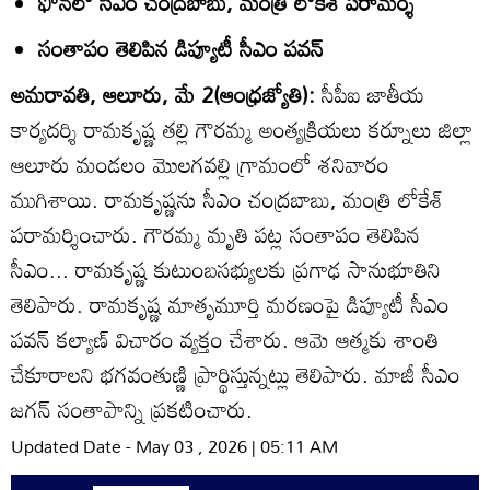
ఫోన్‌లో సీఎం చంద్రబాబు, మంత్రి లోకేశ్‌ పరామర్శ
సంతాపం తెలిపిన డిప్యూటీ సీఎం పవన్‌
అమరావతి, ఆలూరు, మే 2(ఆంధ్రజ్యోతి):
సీపీఐ జాతీయ
కార్యదర్శి రామకృష్ణ తల్లి గౌరమ్మ అంత్యక్రియలు కర్నూలు జిల్లా
ఆలూరు మండలం మొలగవల్లి గ్రామంలో శనివారం
ముగిశాయి. రామకృష్ణను సీఎం చంద్రబాబు, మంత్రి లోకేశ్‌
పరామర్శించారు. గౌరమ్మ మృతి పట్ల సంతాపం తెలిపిన
సీఎం... రామకృష్ణ కుటుంబసభ్యులకు ప్రగాఢ సానుభూతిని
తెలిపారు. రామకృష్ణ మాతృమూర్తి మరణంపై డిప్యూటీ సీఎం
పవన్‌ కల్యాణ్‌ విచారం వ్యక్తం చేశారు. ఆమె ఆత్మకు శాంతి
చేకూరాలని భగవంతుణ్ణి ప్రార్థిస్తున్నట్లు తెలిపారు. మాజీ సీఎం
జగన్‌ సంతాపాన్ని ప్రకటించారు.
Updated Date - May 03 , 2026 | 05:11 AM