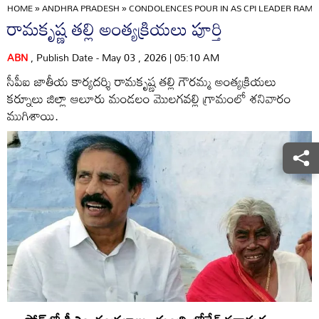
HOME
»
ANDHRA PRADESH
»
CONDOLENCES POUR IN AS CPI LEADER RA
రామకృష్ణ తల్లి అంత్యక్రియలు పూర్తి
ABN
, Publish Date - May 03 , 2026 | 05:10 AM
సీపీఐ జాతీయ కార్యదర్శి రామకృష్ణ తల్లి గౌరమ్మ అంత్యక్రియలు
కర్నూలు జిల్లా ఆలూరు మండలం మొలగవల్లి గ్రామంలో శనివారం
ముగిశాయి.