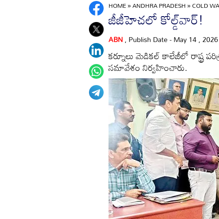
HOME
»
ANDHRA PRADESH
»
COLD WAR
జీజీహెచలో కోల్డ్‌వార్‌!
ABN
, Publish Date - May 14 , 202
కర్నూలు మెడికల్‌ కాలేజీలో రాష్ట్ర
సమావేశం నిర్వహించారు.