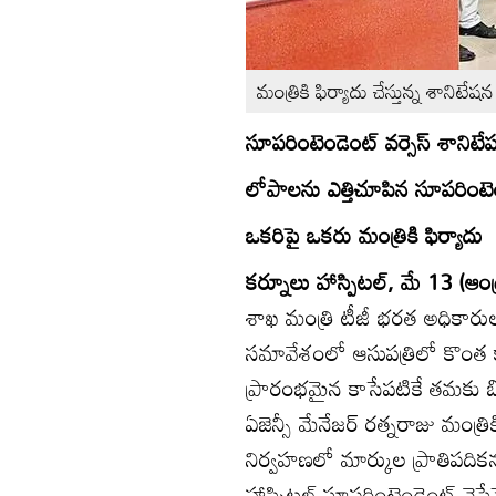
మంత్రికి ఫిర్యాదు చేస్తున్న శానిటేషన
సూపరింటెండెంట్‌ వర్సెస్‌ శానిటే
లోపాలను ఎత్తిచూపిన సూపరింటెం
ఒకరిపై ఒకరు మంత్రికి ఫిర్యాదు
కర్నూలు హాస్పిటల్‌, మే 13 (ఆంధ్
శాఖ మంత్రి టీజీ భరత అధికార
సమావేశంలో ఆసుపత్రిలో కొంత కాల
ప్రారంభమైన కాసేపటికే తమకు బిల్
ఏజెన్సీ మేనేజర్‌ రత్నరాజు మంత్ర
నిర్వహణలో మార్కుల ప్రాతిపదికన కా
హాస్పిటల్‌ సూపరింటెండెంట్‌ వెస్తే