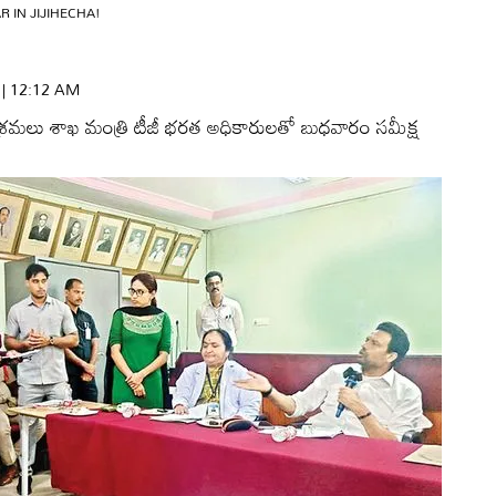
 IN JIJIHECHA!
6 | 12:12 AM
 పరిశ్రమలు శాఖ మంత్రి టీజీ భరత అధికారులతో బుధవారం సమీక్ష