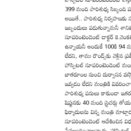
399 మంది పారిశుధ్య సిబ్బంది పద్మ
అయితే.. పారిశుధ్య నిర్వహణకు స
ఇబ్బందులు పడుతున్నామనీ శానిటేషన
సూపరింటెండెంట్‌ డాక్టర్‌ కె.వెం
ఉన్నాయనీ అందుకే 100కి 94 మార్
లేదని, తాము రౌండ్స్‌కు వెళ్లిన ప్
హాస్పిటల్‌ సూపరింటెండెంట్‌ మ
బాతరూంల నుంచి దుర్వాసన వస్తోందన
ఇవ్వడం లేదని మంత్రికి వివరించా
పారిశుధ్య పనులు కాకుండా ఇతర 
షిప్టునకు 40 మంది స్ర్టెచర్లు 
ఫిర్యాదులను విన్న మంత్రి మాట్
సూపరింటెండెంట్‌ ఆదేశించిన విధంగ
సేవలందించాలన్నారు. హాస్పిటల్‌ స