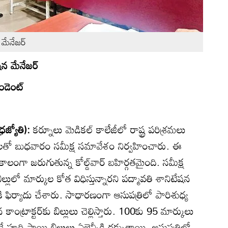
 మేనేజర్‌
షన మేనేజర్‌
డెంట్‌
రజ్యోతి):
కర్నూలు మెడికల్‌ కాలేజీలో రాష్ట్ర పరిశ్రమలు
ులతో బుధవారం సమీక్ష సమావేశం నిర్వహించారు. ఈ
ంగా జరుగుతున్న కోల్డ్‌వార్‌ బహిర్గతమైంది. సమీక్ష
లులో మార్కుల కోత విధిస్తున్నారని పద్మావతి శానిటేషన
ికి ఫిర్యాదు చేశారు. సాధారణంగా ఆసుపత్రిలో పారిశుధ్య
ంట్రాక్టర్‌కు బిల్లులు చెల్లిస్తారు. 100కు 95 మార్కులు
నే పూర్తి స్థాయి బిల్లులు ఏజెన్సీకి దక్కుతాయి. ఆసుపత్రిలో