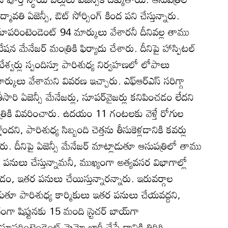
ావతి ఏజెన్సీ, ఔట్‌ సోర్సింగ్‌ కింద పని చేస్తున్నారు.
ూపరింటెండెంట్‌ 94 మార్కులు వేశారనీ దీనివల్ల తాము
 మేనేజర్‌ మంత్రికి ఫిర్యాదు చేశారు. దీనిపై హాస్పిటల్‌
కటేశ్వర్లు స్పందిస్తూ పారిశుధ్య నిర్వహణలో లోపాలు
కులు వేశామని వివరణ ఇచ్చారు. ఎఫ్‌ఆర్‌ఎస్‌ సరిగ్గా
రతీసారి ఏజెన్సీ మేనేజర్లు, సూపర్‌వైజర్లు కనిపించడం లేదని
ంత్రికి వివరించారు. ఉదయం 11 గంటలకు వెళ్తే రోగుల
ి, పారిశుధ్య సిబ్బంది చెత్తను తీసుకెళ్లడానికి కవర్లు
రు. దీనిపై ఏజెన్సీ మేనేజర్‌ మాట్లాడుతూ ఆసుపత్రిలో తాము
పనులు చేస్తున్నామనీ, ముఖ్యంగా అత్యవసర విభాగాల్లో
తోయడం, ఇతర పనులు చేయిస్తున్నారన్నారు. ఇరువర్గాల
లాడుతూ పారిశుధ్య కార్మికులు ఇతర పనులు చేయవద్దని,
ా షిప్టునకు 15 మంది స్ర్టెచర్‌ బాయ్‌గా
ూపరింటెండెంట్‌ మెమో జారీ చేస్తే దానికి తిరిగి