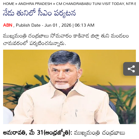
HOME
»
ANDHRA PRADESH
»
CM CHANDRABABU TUNI VISIT TODAY, NTR BH
నేడు తునిలో సీఎం పర్యటన
ABN
, Publish Date - Jun 01 , 2026 | 06:13 AM
ముఖ్యమంత్రి చంద్రబాబు సోమవారం కాకినాడ జిల్లా తుని మండలం
చామవరంలో పర్యటించనున్నారు.
అమరావతి, మే 31(ఆంధ్రజ్యోతి):
ముఖ్యమంత్రి చంద్రబాబు