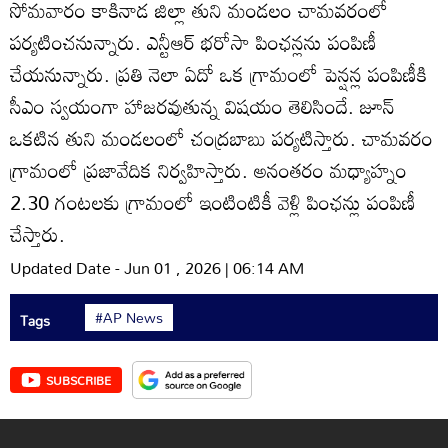
సోమవారం కాకినాడ జిల్లా తుని మండలం చామవరంలో
పర్యటించనున్నారు. ఎన్టీఆర్‌ భరోసా పింఛన్లను పంపిణీ
చేయనున్నారు. ప్రతి నెలా ఏదో ఒక గ్రామంలో పెన్షన్ల పంపిణీకి
సీఎం స్వయంగా హాజరవుతున్న విషయం తెలిసిందే. జూన్‌
ఒకటిన తుని మండలంలో చంద్రబాబు పర్యటిస్తారు. చామవరం
గ్రామంలో ప్రజావేదిక నిర్వహిస్తారు. అనంతరం మధ్యాహ్నం
2.30 గంటలకు గ్రామంలో ఇంటింటికీ వెళ్లి పింఛన్లు పంపిణీ
చేస్తారు.
Updated Date - Jun 01 , 2026 | 06:14 AM
#AP News
Tags
SUBSCRIBE