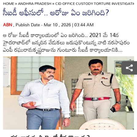
HOME
»
ANDHRA PRADESH
»
CID OFFICE CUSTODY TORTURE INVESTIGATIO
సీఐడీ ఆఫీసులో.. ఆరోజు ఏం జరిగింది?
ABN
, Publish Date - Mar 10 , 2026 | 03:44 AM
ఆ రోజు సీఐడీ కార్యాలయంలో ఏం జరిగింది.. 2021 మే 14న
హైదరాబాద్‌లో జన్మదిన వేడుకలు జరుపుకొంటున్న నాటి నరసాపురం
ఎంపీ రఘురామకృష్ణరాజును గుంటూరు సీఐడీ కార్యాలయానికి...