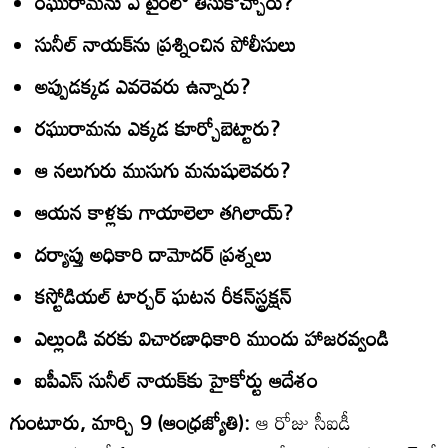
రఘురామను ఏ టైంలో తీసుకొచ్చారు?
సునీల్‌ నాయక్‌ను ప్రశ్నించిన పోలీసులు
అప్పుడక్కడ ఎవరెవరు ఉన్నారు?
రఘురామను ఎక్కడ కూర్చోబెట్టారు?
ఆ నలుగురు ముసుగు మనుషులెవరు?
ఆయన కాళ్లకు గాయాలెలా తగిలాయ్‌?
దర్యాప్తు అధికారి దామోదర్‌ ప్రశ్నలు
కస్టోడియల్‌ టార్చర్‌ ఘటన రీకన్‌స్ట్రక్షన్‌
ఎల్లుండి వరకు విచారణాధికారి ముందు హాజరవ్వండి
ఐపీఎస్‌ సునీల్‌ నాయక్‌కు హైకోర్టు ఆదేశం
గుంటూరు, మార్చి 9 (ఆంధ్రజ్యోతి):
ఆ రోజు సీఐడీ