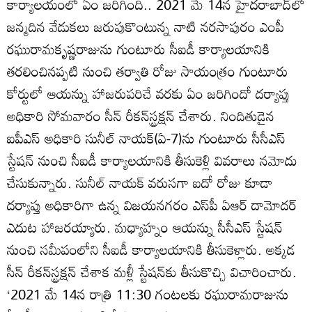
కార్యాలయంలో ఏం జరిగింది.. 2021 మే 14న హైదరాబాద్‌లో
జన్మదిన వేడుకలు జరుపుకొంటున్న నాటి నరసాపురం ఎంపీ
రఘురామకృష్ణరాజును గుంటూరు సీఐడీ కార్యాలయానికి
తరలించినప్పటి నుంచి తర్వాతి రోజు సాయంత్రం గుంటూరు
కోర్టులో ఆయన్ను హాజరుపరిచే వరకు ఏం జరిగిందో దర్యాప్తు
అధికారి సోమవారం సీన్‌ రీకన్‌స్ట్రక్షన్‌ చేశారు. నిందితుడైన
ఐపీఎస్‌ అధికారి సునీల్‌ నాయక్‌(ఏ-7)ను గుంటూరు సీసీఎస్‌
స్టేషన్‌ నుంచి సీఐడీ కార్యాలయానికి తీసుకెళ్లి వివరాలు నమోదు
చేసుకున్నారు. సునీల్‌ నాయక్‌ వరుసగా ఐదో రోజు కూడా
దర్యాప్తు అధికారిగా ఉన్న విజయనగరం ఎస్‌పీ ఏఆర్‌ దామోదర్‌
ఎదుట హాజరయ్యారు. మధ్యాహ్నం ఆయన్ను సీసీఎస్‌ స్టేషన్‌
నుంచి సమీపంలోని సీఐడీ కార్యాలయానికి తీసుకెళ్లారు. అక్కడ
సీన్‌ రీకన్‌స్ట్రక్షన్‌ చేశాక మళ్లీ స్టేషన్‌కు తీసుకొచ్చి విచారించారు.
‘2021 మే 14న రాత్రి 11:30 గంటలకు రఘురామరాజును