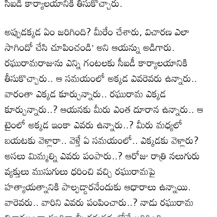
సీఐడీ కార్యాలయానికి తీసుకొచ్చారు.
అప్పుడక్కడ ఏం జరిగింది? మీరేం చేశారు, విచారణ ఎలా
సాగిందో చేసి చూపించండి’ అని ఆయన్ను అడిగారు.
రఘురామరాజును ఎన్ని గంటలకు సీఐడీ కార్యాలయానికి
తీసుకొచ్చారు.. ఆ సమయంలో అక్కడ ఎవరెవరు ఉన్నారు..
వారంతా ఎక్కడ కూర్చున్నారు.. రఘురామ ఎక్కడ
కూర్చున్నారు..? ఆయనకు మీరు ఎంత దూరాన ఉన్నారు.. ఆ
టైంలో అక్కడ ఇంకా ఎవరు ఉన్నారు..? మీరు మధ్యలో
బయటకు వెళ్లారా.. వెళ్తే ఏ సమయంలో.. ఎక్కడకు వెళ్లారు?
అసలు మిమ్మల్ని ఎవరు పంపారు..? ఆరోజు రాత్రి నలుగురు
వ్యక్తులు ముసుగులు ధరించి వచ్చి రఘురామపై
హత్యాయత్నానికి పాల్పడ్డారనేందుకు ఆధారాలు ఉన్నాయి.
వారెవరు.. వారిని ఎవరు పంపించారు..? నాడు రఘురామ