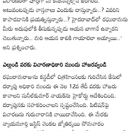
విచారణంతా పూర్తిగా మీ కనుసన్నల్లోనే జరిగింది.
అటువంటప్పుడు వాస్తవాలు ఎందుకు దాస్తున్నారు..? ఎవరిని
కాపాడడానికి ప్రయత్నిస్తున్నారు..? హైదరాబాద్‌లో రఘురామను
మీరు అదుపులోకి తీసుకున్నప్పుడు ఆయన బాగానే ఉన్నారని
చెబుతున్నారు.. మరి ఆయన కాలికి గాయాలెలా అయ్యాయి..’
అని ప్రశ్నించారు.
ఎల్లుండి వరకు విచారణాధికారి ముందు హాజరవ్వండి
రఘురామరాజును కస్టడీలో చిత్రహింసలకు గురిచేసిన కేసులో
దర్యాప్తు అధికారి ముందు ఈ నెల 12వ తేదీ వరకు హాజరు
కావాలని సునీల్‌కుమార్‌ నాయక్‌ను హైకోర్టు ఆదేశించింది.
దర్యాప్తునకు సహకరించాలని స్పష్టంచేసింది. పిటిషన్‌పై
విచారణను గురువారానికి వాయిదావేసింది. ఈ మేరకు
న్యాయమూర్తి జస్టిస్‌ వెంకట జ్యోతిర్మయి సోమవారం