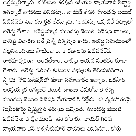
ఉత్తర్వులిచ్చారు. పోలీసుల తరఫున సీనియర్‌ న్యాయవాది సిద్ధార్థ్‌
అగర్వాల్‌ వాదనలు వినిపిస్తూ.. నాయక్‌ వేసిన ముందస్తు బెయిల్‌
పిటిషన్‌కు విచారణార్హత లేదన్నారు. ‘ఆయన్ను ఇప్పటికే పట్నాలో
అరెస్టు చేశాం. అరెస్టయ్యాక ముందస్తు బెయిల్‌ పిటిషన్‌ దాఖలు,
దానిపై విచారణ అనే ప్రశ్నే ఉత్పన్నం కాదు. అరెస్టు సమయంలో
చట్టనిబంధనలు పాటించాం. కారణాలను పిటిషనర్‌కు
రాతపూర్వకంగా అందజేశాం. వాటిపై ఆయన సంతకం కూడా
చేశారు. అరెస్టు గురించి కుటుంబ సభ్యులకు తెలియపరిచాం.
స్థానిక పోలీసుస్టేషన్‌లో కూడా సమాచారం ఇచ్చాం. ఒకసారి
అరెస్టయ్యాక రెగ్యులర్‌ బెయిల్‌ దాఖలు చేసుకోవాలి తప్ప
ముందస్తు బెయిల్‌ పిటిషన్‌ వేయడానికి వీల్లేదు. ఈ వ్యవహారంపై
సుప్రీంకోర్టు స్పష్టమైన తీర్పులు ఇచ్చింది. ముందస్తు బెయిల్‌
పిటిషన్‌ను కొట్టివేయండి’ అని కోరారు. నాయక్‌ తరఫు
న్యాయవాది ఎన్‌.అశ్వనీకుమార్‌ వాదనలు వినిపిస్తూ.. కోర్టు