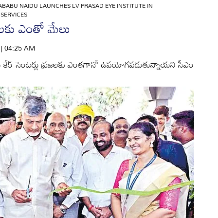
BABU NAIDU LAUNCHES LV PRASAD EYE INSTITUTE IN
SERVICES
ణులకు ఎంతో మేలు
6 | 04:25 AM
న్న ఐ కేర్‌ సెంటర్లు ప్రజలకు ఎంతగానో ఉపయోగపడుతున్నాయని సీఎం