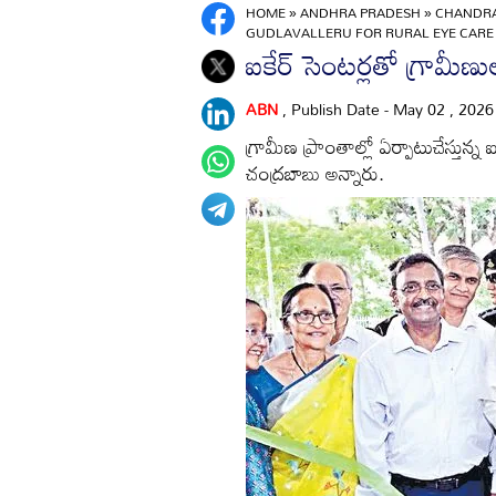
HOME
»
ANDHRA PRADESH
»
CHANDRA
GUDLAVALLERU FOR RURAL EYE CARE 
ఐకేర్‌ సెంటర్లతో గ్రామీ
ABN
, Publish Date - May 02 , 202
గ్రామీణ ప్రాంతాల్లో ఏర్పాటుచేస్తు
చంద్రబాబు అన్నారు.