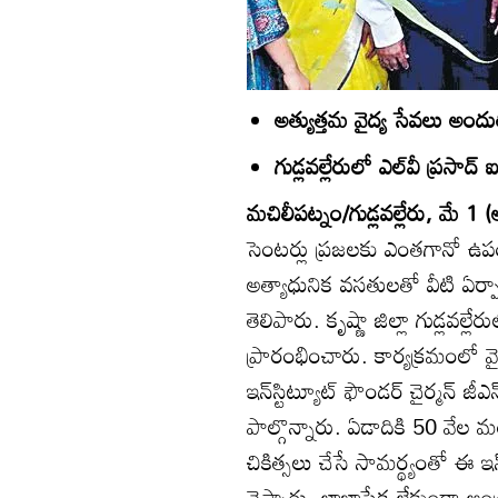
అత్యుత్తమ వైద్య సేవలు అంద
గుడ్లవల్లేరులో ఎల్‌వీ ప్రసాద్‌ 
మచిలీపట్నం/గుడ్లవల్లేరు, మే 1 (ఆం
సెంటర్లు ప్రజలకు ఎంతగానో ఉ
అత్యాధునిక వసతులతో వీటి ఏర్ప
తెలిపారు. కృష్ణా జిల్లా గుడ్లవల్ల
ప్రారంభించారు. కార్యక్రమంలో వైద
ఇన్‌స్టిట్యూట్‌ ఫౌండర్‌ చైర్మన్‌ జీ
పాల్గొన్నారు. ఏడాదికి 50 వేల మం
చికిత్సలు చేసే సామర్థ్యంతో ఈ ఇ
చెప్పారు. లాభాపేక్ష లేకుండా ఆంధ్రపద