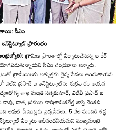
ుతాయి: సీఎం
ఐ ఇన్‌స్టిట్యూట్‌ ప్రారంభం
ధ్రజ్యోతి): గ్రా
మీణ ప్రాంతాల్లో ఏర్పాటుచేస్తున్న ఐ కేర్‌
పయోగపడుతున్నాయని సీఎం చంద్రబాబు అన్నారు.
ాటుతో గ్రామీణులకు అత్యుత్తమ వైద్య సేవలు అందుతాయని
ేరులో ఎల్‌వీ ప్రసాద్‌ ఐ ఇన్‌స్టిట్యూట్‌ను శుక్రవారం ఆయన
్యఆరోగ్య శాఖ మంత్రి సత్యకుమార్‌, ఎల్‌వీ ప్రసాద్‌ ఐ
ఎన్‌ రావు, దాత, ప్రముఖ పారిశ్రామికవేత్త జాస్తి వెంకట్‌
ది అవుట్‌ పేషెంట్లకు వైద్యసేవలు, 5 వేల మందికి శస్త్ర
న్‌స్టిట్యూట్‌ ఏర్పాటు అభినందనీయమని ముఖ్యమంత్రి
ేశ్‌, కర్ణాటక, ఒడిస్సా రాష్ర్టాల్లో ఎల్‌వీ ప్రసాద్‌ ఐకేర్‌