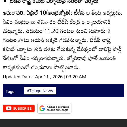
టీడీపీ రాష్ట్ర కమిటీ ఏర్పాటుపై నేతలతో చర్చలు
అమరావతి, ఏప్రిల్‌ 10(ఆంధ్రజ్యోతి): టీ
డీపీ జాతీయ అధ్యక్షుడు,
సీఎం చంద్రబాబు శనివారం టీడీపీ కేంద్ర కార్యాలయానికి
వస్తున్నారు. ఉదయం 11.20 గంటల నుంచి సుమారు 2
గంటల పాటు ఆయన అక్కడే గడపనున్నారు. టీడీపీ రాష్ట్ర
కమిటీ ఏర్పాటు తుది దశకు చేరుకున్న నేపథ్యంలో దానిపై పార్టీ
నేతలతో సీఎం చర్చించనున్నారు. జ్యోతిరావు ఫూలే జయంతి
కార్యక్రమంలో చంద్రబాబు పాల్గొంటారు.
Updated Date - Apr 11 , 2026 | 03:20 AM
#Telugu News
Tags
SUBSCRIBE