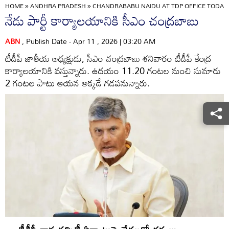
HOME
»
ANDHRA PRADESH
»
CHANDRABABU NAIDU AT TDP OFFICE TODAY
నేడు పార్టీ కార్యాలయానికి సీఎం చంద్రబాబు
ABN
, Publish Date - Apr 11 , 2026 | 03:20 AM
టీడీపీ జాతీయ అధ్యక్షుడు, సీఎం చంద్రబాబు శనివారం టీడీపీ కేంద్ర
కార్యాలయానికి వస్తున్నారు. ఉదయం 11.20 గంటల నుంచి సుమారు
2 గంటల పాటు ఆయన అక్కడే గడపనున్నారు.