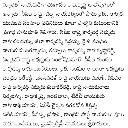
స్ఫూర్తితో నాయకుడిగా ఎదిగానని రామకృష్ణ భావోద్వేగంతో
అన్నారు. సీపీఐ రాష్ట్ర, జిల్లా నాయకత్వంతో పాటు రైతు, కార్మిక,
యువజన సంఘాల ప్రతినిధులు కూడా పాల్గొని కుటుంబానికి
ప్రగాఢ సానుభూతి తెలిపారు. సీపీఐ రాష్ట్ర కార్యవర్గ సభ్యుడు
రామచంద్రయ్య, జిల్లా కార్యదర్శి గిడ్డయ్య, రైతు సంఘం
నాయకుడు జగన్నాథం, కర్నూలు కార్యదర్శి రామకృష్ణారెడ్డి,
ఏఐవైఎఫ్‌ రాష్ట్ర అధ్యక్షుడు సంతోష్‌కుమార్‌, సీపీఐ మండల
కార్యదర్శి రామాంజనేయులు, రైతు సంఘం తాలూకా అధ్యక్షుడు
చంద్రకాంత్‌రెడ్డి, జనసేనదళ్‌ రాష్ట్ర నాయకుడు మురళి, సీపీఎం
రాష్ట్ర కార్యవర్గ సభ్యుడు ప్రభాకర్‌రెడ్డి, రాష్ట్ర నాయకురాలు
నిర్మలమ్మ, రాధాకృష్ణ, అంజిబాబు, టీడీపీ నాయకుడు
రామ్‌నాథ్‌యాదవ్‌, ఏబీసీ చైర్మన్‌ నగరడోన కిష్టప్ప,
పటేల్‌యాదవ్‌, సీనప్ప, ప్రసాద్‌, కాంగ్రెస్‌ పార్టీ నాయకులు పూల
రామాంజనేయులు, వైఎస్సార్సీపీ నాయకులు శ్రీరాములు,