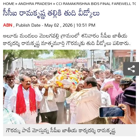
HOME
»
ANDHRA PRADESH
»
CCI RAMAKRISHNA BIDS FINAL FAREWELL TO
సీసీఐ రామకృష్ణ తల్లికి తుది వీడ్కోలు
ABN
, Publish Date - May 02 , 2026 | 10:51 PM
ఆలూరు మండలం మొలగవల్లి గ్రామంలో శనివారం సీపీఐ జాతీయ
కార్యదర్శి రామకృష్ణ మాతృమూర్తి గౌరమ్మకు తుది వీడ్కోలు పలికారు.
గౌరమ్మ పాడే మోస్తున్న సీపీఐ జాతీయ కార్యదర్శి రామకృష్ణ