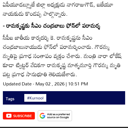
ఏపీయూడబ్ల్యూజే జిల్లా అధ్యక్షుడు నాగరాజుగౌడ్‌, ఐజేయూ
నాయకుడు కొండప్ప పాల్గొన్నారు.
- రామకృష్ణకు సీఎం చంద్రబాబు ఫోన్‌లో పరామర్శ
సీపీఐ జాతీయ కార్యదర్శి కె. రామకృష్ణను సీఎం
చంద్రబాబునాయుడు ఫోన్‌లో పరామర్శించారు. గౌరమ్మ
మృతిపై ప్రగాఢ సంతాపం వ్యక్తం చేశారు. మంత్రి నారా లోకేష్‌
కూడా ట్విట్టర్‌ వేదికగా రామకృష్ణ మాతృమూర్తి గౌరమ్మ మృతి
పట్ల ప్రగాఢ సానుభూతి తెలియజేశారు.
Updated Date - May 02 , 2026 | 10:51 PM
#Kurnool
Tags
SUBSCRIBE