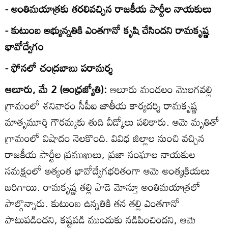
- అంతిమయాత్రకు తరలివచ్చిన రాజకీయ పార్టీల నాయకులు
- కుటుంబ అభ్యున్నతికి ఎంతగానో కృషి చేసిందని రామకృష్ణ
భావోద్వేగం
- ఫోనలో చంద్రబాబు పరామర్శ
ఆలూరు, మే 2 (ఆంధ్రజ్యోతి):
ఆలూరు మండలం మొలగవల్లి
గ్రామంలో శనివారం సీపీఐ జాతీయ కార్యదర్శి రామకృష్ణ
మాతృమూర్తి గౌరమ్మకు తుది వీడ్కోలు పలికారు. ఆమె మృతితో
గ్రామంలో విషాదం నెలకొంది. వివిధ జిల్లాల నుంచి వచ్చిన
రాజకీయ పార్టీల ప్రముఖులు, ప్రజా సంఘాల నాయకుల
సమక్షంలో అత్యంత భావోద్వేగభరితంగా ఆమె అంత్యక్రియలు
జరిగాయి. రామకృష్ణ తల్లి పాడె మోస్తూ అంతిమయాత్రలో
పాల్గొన్నారు. కుటుంబ ఉన్నతికి తన తల్లి ఎంతగానో
పాటుపడిందని, కష్టపడి ముందుకు నడిపించిందని, ఆమె