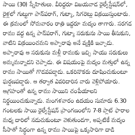
సాయి (30) స్నేహితులు. వీరిద్దరూ విజయవాడ రైల్వేస్టేషన్‌లో,
రైళ్లలో గుట్టుగా పాన్‌పరాగ్‌, గుట్కా, సిగరెట్లు విక్రయిస్తుంటారు.
ఈ క్రమంలో సోమవారం రాత్రి ఇద్దరూ మద్యం తాగారు. సరగడ
రాము వద్ద ఉన్న పాన్‌పరాగ్‌, గుట్కా సరుకును సాయి తీసుకుని,
వాటిని విక్రయించమని అప్పారావు అనే వ్యక్తికి ఇచ్చాడు.
అప్పారావు ఆ సరుకును మళ్లీ రాముకు ఇచ్చి సాయు సరుకులు
అమ్మమన్నాడని చెప్పాడు. ఈ విషయంపై మద్యం మత్తులో ఉన్న
రాము సాయితో గొడవపడ్డాడు. ఒకరినొకరు దూషించుకుంటూ
ఘర్షణపడ్డారు. ఆ తర్వాత ఎవరిదారిన వారు వెళ్లిపోయారు.
ఆగ్రహంతో ఉన్న రాము సాయిని చంపేయాలని
నిర్ణయించుకున్నాడు. మంగళవారం ఉదయం సుమారు 6.30
గంటలకు సాయి రైల్వేస్టేషన్‌ ప్రాంగణంలోని 7-8 ప్లాట్‌ ఫారాల
మధ్య దారిలో నడుచుకుంటూ వెళుతుండగా, అప్పటికే మద్యం
సీసాతో సిద్ధంగా ఉన్న రాము సాయిపై ఒక్కసారిగా దాడి