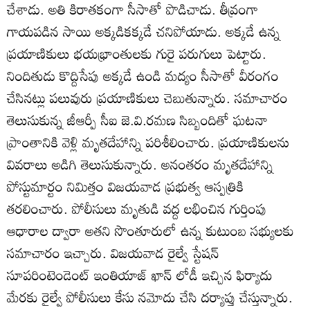
చేశాడు. అతి కిరాతకంగా సీసాతో పొడిచాడు. తీవ్రంగా
గాయపడిన సాయి అక్కడికక్కడే చనిపోయాడు. అక్కడే ఉన్న
ప్రయాణికులు భయభ్రాంతులకు గురై పరుగులు పెట్టారు.
నిందితుడు కొద్దిసేపు అక్కడే ఉండి మద్యం సీసాతో వీరంగం
చేసినట్లు పలువురు ప్రయాణికులు చెబుతున్నారు. సమాచారం
తెలుసుకున్న జీఆర్పీ సీఐ జె.వి.రమణ సిబ్బందితో ఘటనా
ప్రాంతానికి వెళ్లి మృతదేహాన్ని పరిశీలించారు. ప్రయాణికులను
వివరాలు అడిగి తెలుసుకున్నారు. అనంతరం మృతదేహాన్ని
పోస్టుమార్టం నిమిత్తం విజయవాడ ప్రభుత్వ ఆస్పత్రికి
తరలించారు. పోలీసులు మృతుడి వద్ద లభించిన గుర్తింపు
ఆధారాల ద్వారా అతని సొంతూరులో ఉన్న కుటుంబ సభ్యులకు
సమాచారం ఇచ్చారు. విజయవాడ రైల్వే స్టేషన్‌
సూపరింటెండెంట్‌ ఇంతియాజ్‌ ఖాన్‌ లోడీ ఇచ్చిన ఫిర్యాదు
మేరకు రైల్వే పోలీసులు కేసు నమోదు చేసి దర్యాప్తు చేస్తున్నారు.