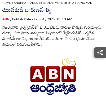
HOME
»
ANDHRA PRADESH
»
BRUTAL MURDER OF A YOUNG MAN
యువకుడి దారుణహత్య
ABN
, Publish Date - Feb 04 , 2026 | 01:10 AM
విజయవాడ రైల్వేస్టేషన్‌లో ఓ యువకుడు దారుణ హత్యకు గురయ్యాడు.
గుట్కా, పాన్‌పరాగ్‌ అమ్మకాల విషయంలో స్నేహితుడితో ఏర్పడిన
వివాదమే అతని ప్రాణాలు తీసింది. ఇదంతా చూసిన ప్రయాణికులు
భయంతో పరుగులుతీశారు.