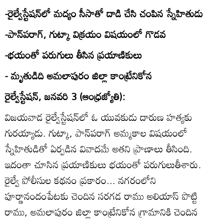
-రైల్వేస్టేషన్‌లో మద్యం సీసాతో దాడి చేసి చంపిన స్నేహితుడు
-పాన్‌పరాగ్‌, గుట్కా విక్రయం విషయంలో గొడవ
-భయంతో పరుగులు తీసిన ప్రయాణికులు
- మృతుడిది అమలాపురం జిల్లా కాంట్రేనికోన
రైల్వేస్టేషన్‌, జనవరి 3 (ఆంధ్రజ్యోతి):
విజయవాడ రైల్వేస్టేషన్‌లో ఓ యువకుడు దారుణ హత్యకు
గురయ్యాడు. గుట్కా, పాన్‌పరాగ్‌ అమ్మకాల విషయంలో
స్నేహితుడితో ఏర్పడిన వివాదమే అతని ప్రాణాలు తీసింది.
ఇదంతా చూసిన ప్రయాణికులు భయంతో పరుగులుతీశారు.
రైల్వే పోలీసుల కథనం ప్రకారం... నగరంలోని
పూర్ణానందంపేటకు చెందిన సరగడ రాము అలియాస్‌ పొట్టి
రాము, అమలాపురం జిల్లా కాంట్రేనికోన గ్రామానికి చెందిన