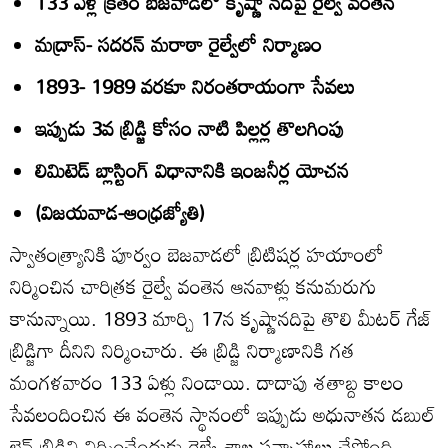
133 ఏళ్ల క్రితం బెజవాడలో కృష్ణా నదిపై రైల్వే వంతెన
మద్రాస్‌- సదరన్‌ మరాఠా రైల్వేలో నిర్మాణం
1893- 1989 వరకూ నిరంతరాయంగా సేవలు
ఇప్పుడు 3వ బ్రిడ్జి కోసం నాటి పిల్లర్ల తొలగింపు
లిమిటెడ్‌ బ్లాస్టింగ్‌ విధానానికి ఇంజనీర్ల యోచన
(విజయవాడ-ఆంధ్రజ్యోతి)
స్వాతంత్ర్యానికి పూర్వం బెజవాడలో బ్రిటిషర్ల హయాంలో
నిర్మించిన చారిత్రక రైల్వే వంతెన ఆనవాళ్లు కనుమరుగు
కానున్నాయి. 1893 మార్చి 17న కృష్ణానదిపై తొలి మీటర్‌ గేజ్‌
బ్రిడ్జిగా దీనిని నిర్మించారు. ఈ బ్రిడ్జి నిర్మాణానికి గత
మంగళవారం 133 ఏళ్లు నిండాయి. దాదాపు శతాబ్ద కాలం
సేవలందించిన ఈ వంతెన స్థానంలో ఇప్పుడు అధునాతన డబుల్‌
లైన్‌ బ్రిడ్జిని నిర్మించేందుకు రైల్వే శాఖ సన్నాహాలు చేస్తోంది.