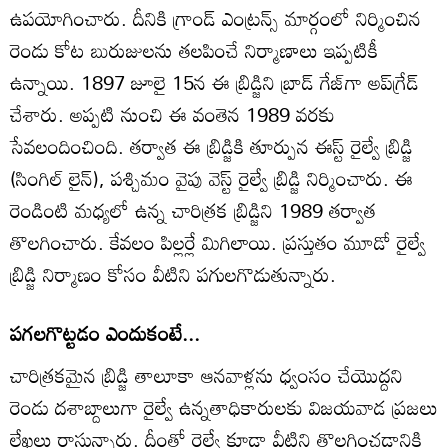
ఉపయోగించారు. దీనికి గ్రాండ్‌ ఎంట్రన్స్‌ మార్గంలో నిర్మించిన
రెండు కోట బురుజులను తలపించే నిర్మాణాలు ఇప్పటికీ
ఉన్నాయి. 1897 జూలై 15న ఈ బ్రిడ్జిని బ్రాడ్‌ గేజ్‌గా అప్‌గ్రేడ్‌
చేశారు. అప్పటి నుంచి ఈ వంతెన 1989 వరకు
సేవలందించింది. తర్వాత ఈ బ్రిడ్జికి తూర్పున ఈస్ట్‌ రైల్వే బ్రిడ్జి
(సింగిల్‌ లైన్‌), పశ్చిమం వైపు వెస్ట్‌ రైల్వే బ్రిడ్జి నిర్మించారు. ఈ
రెండింటి మధ్యలో ఉన్న చారిత్రక బ్రిడ్జిని 1989 తర్వాత
తొలగించారు. కేవలం పిల్లర్లే మిగిలాయి. ప్రస్తుతం మూడో రైల్వే
బ్రిడ్జి నిర్మాణం కోసం వీటిని పగులగొడుతున్నారు.
పగలగొట్టడం ఎందుకంటే...
చారిత్రకమైన బ్రిడ్జి తాలూకా ఆనవాళ్లను ధ్వంసం చేయొద్దని
రెండు దశాబ్దాలుగా రైల్వే ఉన్నతాధికారులకు విజయవాడ ప్రజలు
లేఖలు రాస్తున్నారు. దీంతో రైల్వే కూడా వీటిని తొలగించడానికి