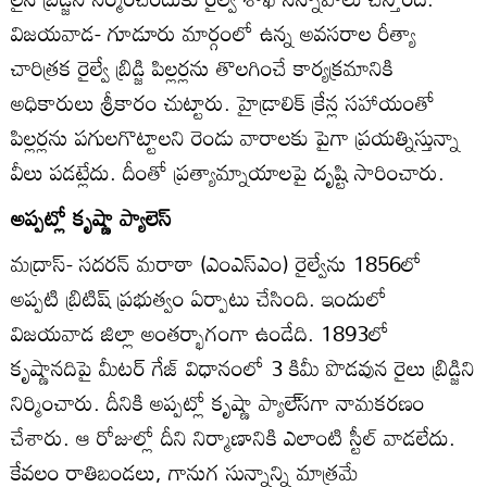
విజయవాడ- గూడూరు మార్గంలో ఉన్న అవసరాల రీత్యా
చారిత్రక రైల్వే బ్రిడ్జి పిల్లర్లను తొలగించే కార్యక్రమానికి
అధికారులు శ్రీకారం చుట్టారు. హైడ్రాలిక్‌ క్రేన్ల సహాయంతో
పిల్లర్లను పగులగొట్టాలని రెండు వారాలకు పైగా ప్రయత్నిస్తున్నా
వీలు పడట్లేదు. దీంతో ప్రత్యామ్నాయాలపై దృష్టి సారించారు.
అప్పట్లో కృష్ణా ప్యాలెస్‌
మద్రాస్‌- సదరన్‌ మరాఠా (ఎంఎస్ఎం) రైల్వేను 1856లో
అప్పటి బ్రిటిష్‌ ప్రభుత్వం ఏర్పాటు చేసింది. ఇందులో
విజయవాడ జిల్లా అంతర్భాగంగా ఉండేది. 1893లో
కృష్ణానదిపై మీటర్‌ గేజ్‌ విధానంలో 3 కిమీ పొడవున రైలు బ్రిడ్జిని
నిర్మించారు. దీనికి అప్పట్లో కృష్ణా ప్యాలె్‌సగా నామకరణం
చేశారు. ఆ రోజుల్లో దీని నిర్మాణానికి ఎలాంటి స్టీల్‌ వాడలేదు.
కేవలం రాతిబండలు, గానుగ సున్నాన్ని మాత్రమే