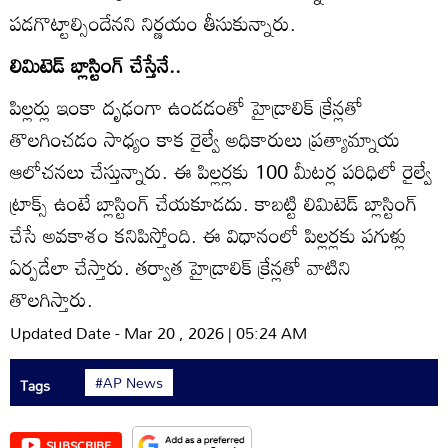
పడగొట్టాల్సిందేనని నిర్ణయం తీసుకున్నారు.
లిమిటెడ్‌ బ్లాస్టింగ్‌ చేస్తేనే..
పిల్లర్లు ఇంకా దృఢంగా ఉండడంతో హైడ్రాలిక్‌ క్రేన్లతో
తొలగించడం సాధ్యం కాక రైల్వే అధికారులు ప్రత్యామ్నాయ
ఆలోచనలు చేస్తున్నారు. ఈ పిల్లర్లకు 100 మీటర్ల పరిధిలో రైల్వే
ట్రాక్స్‌ ఉంటే బ్లాస్టింగ్‌ చేయకూడదు. కాబట్టి లిమిటెడ్‌ బ్లాస్టింగ్‌
చేసే అవకాశం కనిపిస్తోంది. ఈ విధానంలో పిల్లర్లకు పగుళ్లు
ఏర్పడేలా చేస్తారు. తర్వాత హైడ్రాలిక్‌ క్రేన్లతో వాటిని
తొలగిస్తారు.
Updated Date - Mar 20 , 2026 | 05:24 AM
#AP News
Tags
SUBSCRIBE