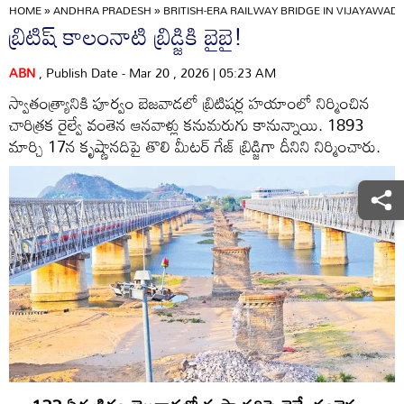
HOME
»
ANDHRA PRADESH
»
BRITISH-ERA RAILWAY BRIDGE IN VIJAYAWA
బ్రిటిష్‌ కాలంనాటి బ్రిడ్జికి బైబై!
ABN
, Publish Date - Mar 20 , 2026 | 05:23 AM
స్వాతంత్ర్యానికి పూర్వం బెజవాడలో బ్రిటిషర్ల హయాంలో నిర్మించిన
చారిత్రక రైల్వే వంతెన ఆనవాళ్లు కనుమరుగు కానున్నాయి. 1893
మార్చి 17న కృష్ణానదిపై తొలి మీటర్‌ గేజ్‌ బ్రిడ్జిగా దీనిని నిర్మించారు.