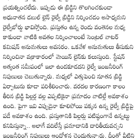
ప్రయత్నించలేదు. ఇప్పుడు ఈ బ్రిడ్జిని తొలగించకుండా
అధునాతన డబుల్‌ లైన్‌ రైల్వే బ్రిడ్జిని నిర్మించడం అసాధ్యమని
రైల్వేబోర్డు భావిస్తోంది. ప్రస్తుతం ఉన్న రెండు వంతెనల మధ్య
కాకుండా వాటికి అవతల నిర్మించాలంటే సెంట్రల్‌ వాటర్‌
కమిషన్‌ అనుమతులు అవసరం. ఒకవేళ అనుమతులు తీసుకుని
నిర్మించినా వక్రాకారంలో మెయిన్‌ లైన్‌కు కలుస్తుంది. స్టేషన్‌
అత్యంత సమీపంలో ఇలా ఉండకూడదని రైల్వే ఇంజనీరింగ్‌
నిపుణులు చెబుతున్నారు. మధ్యలో ఎత్తుపెంచి నూతన బ్రిడ్జి
ఏర్పాటును కూడా పరిశీలించారు. వరదల కారణంగా కాలం
తీరిన బ్రిడ్జి పిల్లర్ల వల్ల ఎప్పటికైనా ప్రమాదం వాటిల్లే అవకాశం
ఉంది. పైగా ఇవి ఎప్పుడైనా కూలిపోయి పక్కన ఉన్న రైల్వే బ్రిడ్జిపై
పడే అవకాశం ఉంది. ప్రస్తుతానికి పిల్లర్లు పటిష్ఠంగానే ఉన్నట్టు
కనిపిస్తున్నా.. అలాగే వదిలేస్తే ప్రమాదానికి దారితీయవచ్చని
ఇంజనీరింగ్‌ నిపుణులు ఆందోళన చెందుతున్నారు. దీంతో వీటిని