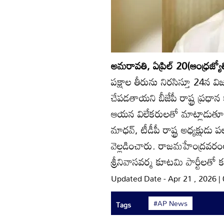
అమరావతి, ఏప్రిల్‌ 20(ఆంధ్రజ్యోత
పక్షాల తీరును నిరసిస్తూ 24న వ
చేపడతాయని బీజేపీ రాష్ట్ర ప్రధ
ఆయన విలేకరులతో మాట్లాడుతూ.. వ
మాధవ్‌, టీడీపీ రాష్ట్ర అధ్యక్షుడు ప
వెల్లడించారు. రాజమహేంద్రవరంలో
శ్రీనివాసవర్మ కూటమి పార్టీలతో 
Updated Date - Apr 21 , 2026 
#AP News
Tags