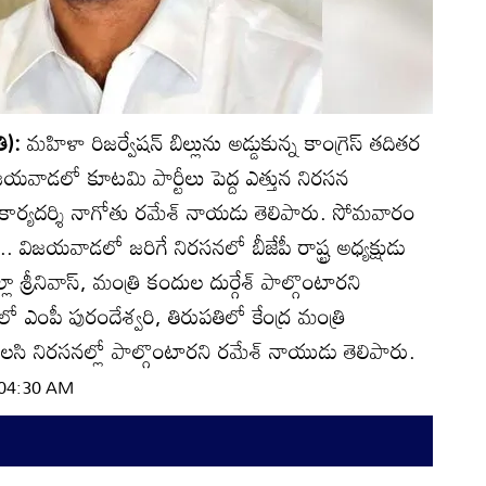
ి):
మహిళా రిజర్వేషన్‌ బిల్లును అడ్డుకున్న కాంగ్రెస్‌ తదితర
ిజయవాడలో కూటమి పార్టీలు పెద్ద ఎత్తున నిరసన
ాన కార్యదర్శి నాగోతు రమేశ్‌ నాయడు తెలిపారు. సోమవారం
ిజయవాడలో జరిగే నిరసనలో బీజేపీ రాష్ట్ర అధ్యక్షుడు
ల్లా శ్రీనివాస్‌, మంత్రి కందుల దుర్గేశ్‌ పాల్గొంటారని
 ఎంపీ పురందేశ్వరి, తిరుపతిలో కేంద్ర మంత్రి
కలసి నిరసనల్లో పాల్గొంటారని రమేశ్‌ నాయుడు తెలిపారు.
| 04:30 AM