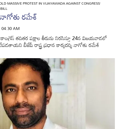
OLD MASSIVE PROTEST IN VIJAYAWADA AGAINST CONGRESS’
BILL
 నాగోతు రమేశ్‌
 | 04:30 AM
న్న కాంగ్రెస్‌ తదితర పక్షాల తీరును నిరసిస్తూ 24న విజయవాడలో
ేపడతాయని బీజేపీ రాష్ట్ర ప్రధాన కార్యదర్శి నాగోతు రమేశ్‌