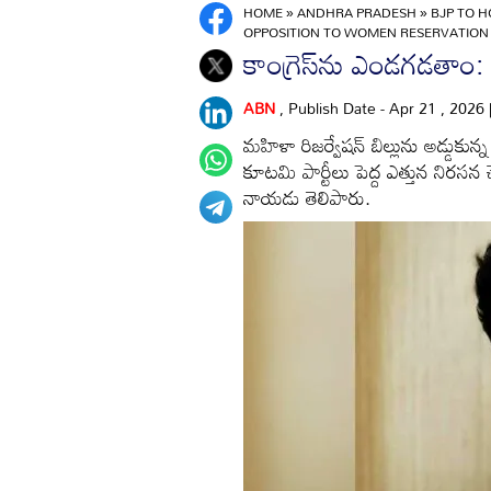
HOME
»
ANDHRA PRADESH
»
BJP TO H
OPPOSITION TO WOMEN RESERVATION 
కాంగ్రెస్‌ను ఎండగడతాం:
ABN
, Publish Date - Apr 21 , 2026
మహిళా రిజర్వేషన్‌ బిల్లును అడ్డుకు
కూటమి పార్టీలు పెద్ద ఎత్తున నిరసన చ
నాయడు తెలిపారు.