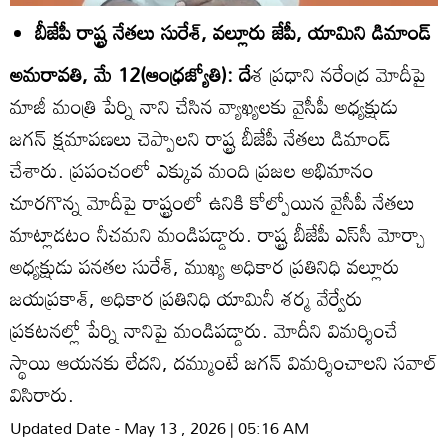
బీజేపీ రాష్ట్ర నేతలు సురేశ్‌, వల్లూరు జేపీ, యామిని డిమాండ్‌
అమరావతి, మే 12(ఆంధ్రజ్యోతి): దే
శ ప్రధాని నరేంద్ర మోదీపై
మాజీ మంత్రి పేర్ని నాని చేసిన వ్యాఖ్యలకు వైసీపీ అధ్యక్షుడు
జగన్‌ క్షమాపణలు చెప్పాలని రాష్ట్ర బీజేపీ నేతలు డిమాండ్‌
చేశారు. ప్రపంచంలో ఎక్కువ మంది ప్రజల అభిమానం
చూరగొన్న మోదీపై రాష్ట్రంలో ఉనికి కోల్పోయిన వైసీపీ నేతలు
మాట్లాడటం నీచమని మండిపడ్డారు. రాష్ట్ర బీజేపీ ఎస్‌సీ మోర్చా
అధ్యక్షుడు పనతల సురేశ్‌, ముఖ్య అధికార ప్రతినిధి వల్లూరు
జయప్రకాశ్‌, అధికార ప్రతినిధి యామినీ శర్మ వేర్వేరు
ప్రకటనల్లో పేర్ని నానిపై మండిపడ్డారు. మోదీని విమర్శించే
స్థాయి ఆయనకు లేదని, దమ్ముంటే జగన్‌ విమర్శించాలని సవాల్‌
విసిరారు.
Updated Date - May 13 , 2026 | 05:16 AM