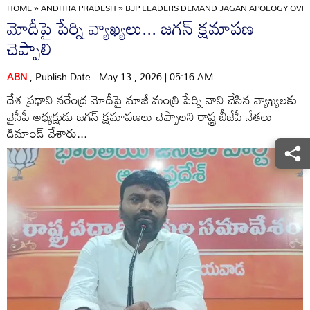
HOME
»
ANDHRA PRADESH
»
BJP LEADERS DEMAND JAGAN APOLOGY OVER 
మోదీపై పేర్ని వ్యాఖ్యలు... జగన్‌ క్షమాపణ
చెప్పాలి
ABN
, Publish Date - May 13 , 2026 | 05:16 AM
దేశ ప్రధాని నరేంద్ర మోదీపై మాజీ మంత్రి పేర్ని నాని చేసిన వ్యాఖ్యలకు
వైసీపీ అధ్యక్షుడు జగన్‌ క్షమాపణలు చెప్పాలని రాష్ట్ర బీజేపీ నేతలు
డిమాండ్‌ చేశారు...