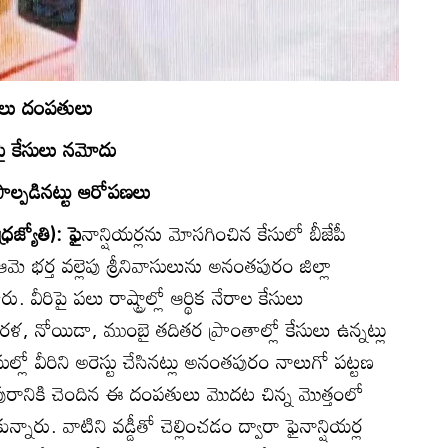
ాసులు దంపతులు
రిపై కేసులు నమోదు
ాల్పడినట్టు ఆరోపణలు
రజ్యోతి): ఫై
నాన్షియర్లను మోసగించిన కేసులో బీజేపీ
భర్త వల్లెపు శ్రీనివాసులును అనంతపురం జిల్లా
. వీరిపై పలు రాష్ట్రాల్లో ఆర్థిక నేరాల కేసులు
ళ, నోయిడా, ముంబై తదితర ప్రాంతాల్లో కేసులు ఉన్నట్లు
సుల్లో వీరిని అరెస్టు చేసినట్లు అనంతపురం నాలుగో పట్టణ
ురానికి చెందిన ఈ దంపతులు మొదట చిన్న మొత్తంలో
ున్నారు. వాటిని వడ్డీతో చెల్లించడం ద్వారా ఫైనాన్షియర్ల