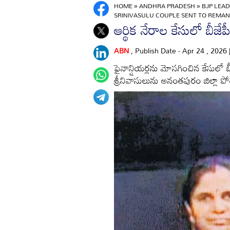
HOME
»
ANDHRA PRADESH
»
BJP LEAD
SRINIVASULU COUPLE SENT TO REMA
ఆర్థిక నేరాల కేసులో బీజేప
ABN
, Publish Date - Apr 24 , 2026
ఫైనాన్షియర్లను మోసగించిన కేసులో 
శ్రీనివాసులును అనంతపురం జిల్లా పో