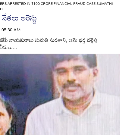
ERS ARRESTED IN ₹100 CRORE FINANCIAL FRAUD CASE SUMATHI
ND
ీ నేతలు అరెస్టు
 | 05:30 AM
బీజేపీ నాయకురాలు సుమతి సురతాని, ఆమె భర్త వల్లెపు
లీసులు...