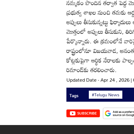
నమ్మకం పొందిన తర్వాత పెద్ద మ
ప్రభుత్వ శాఖల నుంచి తమకు ఆర్డ
అప్పులు తీసుకున్నట్టు ఫిర్యాదులు
మొత్తంలో అప్పులు తీసుకుని, తిరిగ
పేర్కొన్నారు. ఈ క్రమంలోనే వారిప
రాష్ట్రంలోనూ విజయవాడ, అనం
కోట్లకుపైగా ఆర్థిక నేరాలకు పాల్
రిమాండ్‌కు తరలించారు.
Updated Date - Apr 24 , 2026 
#Telugu News
Tags
SUBSCRIBE