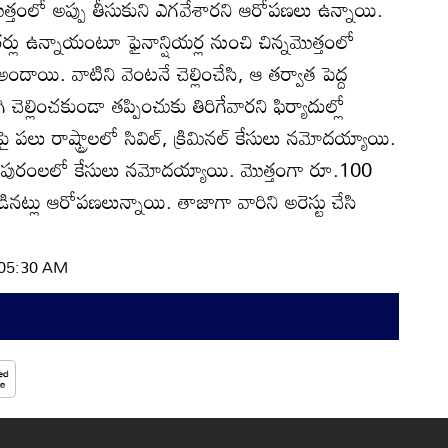
ొత్తంలో అప్పు తీసుకుని ఎగవేశారని ఆరోపణలు ఉన్నాయి.
ర్లు ఉన్నాయంటూ ఫైనాన్షియర్ల నుంచి చిన్నమొత్తంలో
 అందాయి. వాటిని వెంటనే చెల్లించేసి, ఆ తర్వాత పెద్ద
ి చెల్లించకుండా తప్పించుకు తిరిగేవారని ఫిర్యాదుల్లో
ై పలు రాష్ట్రాలలో సివిల్‌, క్రిమినల్‌ కేసులు నమోదయ్యాయి.
తపురంలలో కేసులు నమోదయ్యాయి. మొత్తంగా రూ.100
పడినట్లు ఆరోపణలున్నాయి. తాజాగా వారిని అరెస్టు చేసి
| 05:30 AM