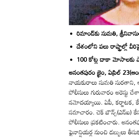
రిమాండ్‌కు సుమతి, శ్రీనివ
దేశంలోని పలు రాష్ట్రాల్లో వీ
100 కోట్ల దాకా మోసాలకు ప
అనంతపురం క్రైం, ఏప్రిల్‌ 23(ఆంధ్
నాయకురాలు సుమతి సురతాని, ఆమె 
పోలీసులు గురువారం అరెస్టు చేశారు
నమోదయ్యాయి. ఏపీ, కర్ణాటక, కేర
సమాచారం. చెక్‌ బౌన్స్‌(ఎన్‌ఐ) కే
పోలీసులు ప్రకటించారు. అనంతప
ఫైనాన్షియర్ల నుంచి డబ్బులు తీసుక