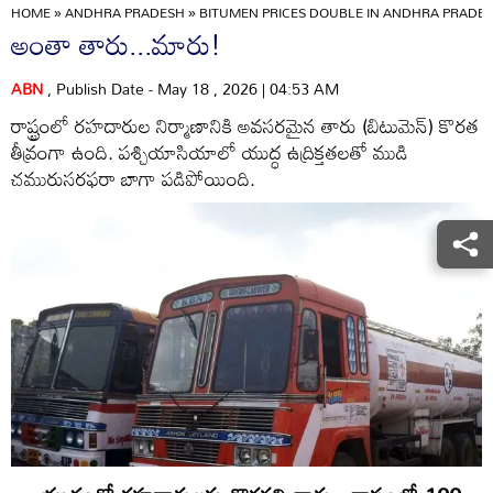
HOME
»
ANDHRA PRADESH
»
BITUMEN PRICES DOUBLE IN ANDHRA PRADE
అంతా తారు...మారు!
ABN
, Publish Date - May 18 , 2026 | 04:53 AM
రాష్ట్రంలో రహదారుల నిర్మాణానికి అవసరమైన తారు (బిటుమెన్‌) కొరత
తీవ్రంగా ఉంది. పశ్చియాసియాలో యుద్ధ ఉద్రిక్తతలతో ముడి
చమురుసరఫరా బాగా పడిపోయింది.