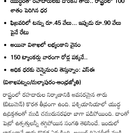
యుద్ధంతో రహదారులకు దొరకని తారు.. రాష్ట్రంలో 100
శాతం పెరిగిన ధర
ఫిబ్రవరిలో టన్ను రూ.45 వేలు... ఇప్పుడు రూ.90 వేలు
పైనే రేటు
అయినా విశాఖలో లభ్యంకాని వైనం
150 ట్యాంకర్లు వారంగా రోడ్ల పక్కనే..
అధిక ధరకు చెన్నైనుంచి తెస్తున్నాం: ఎస్‌ఈ
(విశాఖపట్నం/మల్కాపురం-ఆంధ్రజ్యోతి)
రాష్ట్రంలో రహదారుల నిర్మాణానికి అవసరమైన తారు
(బిటుమెన్‌) కొరత తీవ్రంగా ఉంది. పశ్చియాసియాలో యుద్ధ
ఉద్రిక్తతలతో ముడి చమురుసరఫరా బాగా పడిపోయింది. దాంతో
పెట్రో ఉత్పత్తులన్నీ తగ్గిపోయిన సంగతి తెలిసిందే. ఇందులో
భాగంగానే తారు కొరత ఏర్పడింది. ఆయిల్‌ రిఫైనరీల్లో ముడి