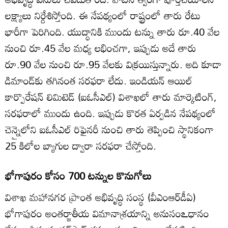
లక్ష్యాలు నిర్దేశిస్తోంది. ఈ నేపథ్యంలో రాష్ట్రంలో తారు రేటు
భారీగా పెరిగింది. యుద్ధానికి ముందు టన్ను తారు రూ.40 వేల
నుంచి రూ.45 వేల మధ్య లభించగా, ఇప్పుడు అదే తారు
రూ.90 వేల నుంచి రూ.95 వేలకు విక్రయిస్తున్నారు. అది కూడా
డిమాండ్‌కు తగినంత సరఫరా లేదు. ఇండియన్‌ ఆయిల్‌
కార్పొరేషన్‌ లిమిటెడ్‌ (ఐఓసీఎల్‌) విశాఖలో తారు మార్కెటింగ్‌,
సరఫరాలో ముందు ఉంది. ఇప్పుడు కొరత ఏర్పడిన నేపథ్యంలో
చెన్నైలోని ఐఓసీఎల్‌ రిఫైనరీ నుంచి తారు తెప్పించి స్థానికంగా
25 కిలోల బ్యాగుల ద్వారా సరఫరా చేస్తోంది.
భోగాపురం కోసం 700 టన్నుల కొనుగోలు
విశాఖ మహానగర ప్రాంత అభివృద్ధి సంస్థ (వీఎంఆర్‌డీఏ)
భోగాపురం అంతర్జాతీయ విమానాశ్రయాన్ని అనుసంఽధానం