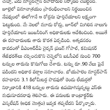
చేస్తూ, ఏడు మాస్టర్‌ప్లాన్‌ రహదారుల నిర్మాణం చేపట్టింది.
జూలైలో విమానాశ్రయం ప్రారంభించాలని నిర్ణయించిన
నేపథ్యంలో ఈలోగానే ఆ రోడ్లను పూర్తిచేయాలని లక్ష్యంగా
పెట్టుకుంది. మే నెలలో మూడు రోడ్లు, జూన్‌లో మిగిలిన నాలుగు
పూర్తిచేయాలని ఇంజనీరింగ్‌ అధికారులకు ఆదేశించింది. అయితే
ఈ రహదారులకు తారు కొరత ఏర్పడింది. అత్యవసరం
కావడంతో వీఎంఆర్‌డీఏ చైర్మన్‌ ప్రణవ్‌ గోపాల్‌, కమిషనర్‌
తేజ్‌భరత్‌లు చర్చించుకొని చెన్నైలోని ఐఓసీఎల్‌ నుంచి 700
టన్నుల తారును కొనుగోలు చేశారు. టన్ను రూ.90 వేలు పైనే
పడిందని అధికార వర్గాల సమాచారం. బోయపాలెం మాస్టర్‌పాన్‌
రహదారిని 3.1 కిలోమీటర్ల పొడవుతో రెండు లేయర్లతో
నిర్మాణానికి 418 టన్నుల తారును ఉపయోగిస్తున్నట్టు ఎస్‌ఈ
మధుసూదనరావు తెలిపారు. ఈ పనులకు కాంట్రాక్టర్‌కు
ఎస్కలేషన్‌ (అధిక మొత్తం) ఇవ్వక తప్పలేదని పేర్కొన్నారు.