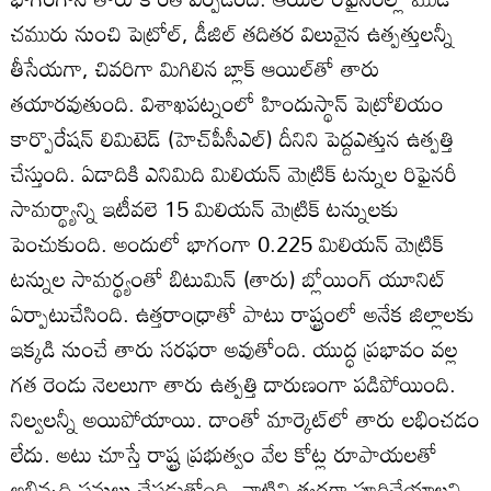
చమురు నుంచి పెట్రోల్‌, డీజిల్‌ తదితర విలువైన ఉత్పత్తులన్నీ
తీసేయగా, చివరిగా మిగిలిన బ్లాక్‌ ఆయిల్‌తో తారు
తయారవుతుంది. విశాఖపట్నంలో హిందుస్థాన్‌ పెట్రోలియం
కార్పొరేషన్‌ లిమిటెడ్‌ (హెచ్‌పీసీఎల్‌) దీనిని పెద్దఎత్తున ఉత్పత్తి
చేస్తుంది. ఏడాదికి ఎనిమిది మిలియన్‌ మెట్రిక్‌ టన్నుల రిఫైనరీ
సామర్థ్యాన్ని ఇటీవలె 15 మిలియన్‌ మెట్రిక్‌ టన్నులకు
పెంచుకుంది. అందులో భాగంగా 0.225 మిలియన్‌ మెట్రిక్‌
టన్నుల సామర్థ్యంతో బిటుమిన్‌ (తారు) బ్లోయింగ్‌ యూనిట్‌
ఏర్పాటుచేసింది. ఉత్తరాంధ్రాతో పాటు రాష్ట్రంలో అనేక జిల్లాలకు
ఇక్కడి నుంచే తారు సరఫరా అవుతోంది. యుద్ధ ప్రభావం వల్ల
గత రెండు నెలలుగా తారు ఉత్పత్తి దారుణంగా పడిపోయింది.
నిల్వలన్నీ అయిపోయాయి. దాంతో మార్కెట్‌లో తారు లభించడం
లేదు. అటు చూస్తే రాష్ట్ర ప్రభుత్వం వేల కోట్ల రూపాయలతో
అభివృద్ధి పనులు చేపడుతోంది. వాటిని త్వరగా పూర్తిచేయాలని