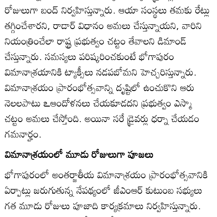
రోజులుగా బంద్‌ నిర్వహిస్తున్నారు. ఆయా సంస్థలు తమకు రేట్లు
తగ్గించేశారని, రాడార్‌ విధానం అమలు చేస్తున్నాయని, వారిని
నియంత్రించేలా రాష్ట్ర ప్రభుత్వం చట్టం తేవాలని డిమాండ్‌
చేస్తున్నారు. సమస్యలు పరిష్కరించకుంటే భోగాపురం
విమానాశ్రయానికి ట్యాక్సీలు నడపబోమని హెచ్చరిస్తున్నారు.
విమానాశ్రయం ప్రారంభోత్సవాన్ని దృష్టిలో ఉంచుకొని ఆరు
నెలలపాటు ఽఆందోళనలు చేయకూడదని ప్రభుత్వం ఎస్మా
చట్టం అమలు చేస్తోంది. అయినా సరే డ్రైవర్లు ధర్నా చేయడం
గమనార్హం.
విమానాశ్రయంలో మూడు రోజులుగా పూజలు
భోగాపురంలో అంతర్జాతీయ విమానాశ్రయం ప్రారంభోత్సవానికి
ఏర్పాట్లు జరుగుతున్న నేపథ్యంలో జీఎంఆర్‌ కుటుంబ సభ్యులు
గత మూడు రోజులు పూజాది కార్యక్రమాలు నిర్వహిస్తున్నారు.