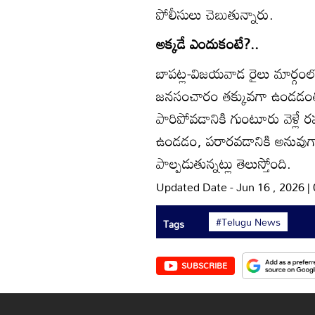
పోలీసులు చెబుతున్నారు.
అక్కడే ఎందుకంటే?..
బాపట్ల-విజయవాడ రైలు మార్గంలో అ
జనసంచారం తక్కువగా ఉండడంతో 
పారిపోవడానికి గుంటూరు వెళ్ల
ఉండడం, పరారవడానికి అనువుగా 
పాల్పడుతున్నట్లు తెలుస్తోంది.
Updated Date - Jun 16 , 2026 
#Telugu News
Tags
SUBSCRIBE