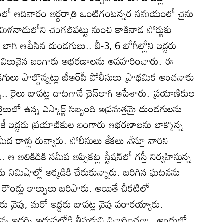
ంలో ఆదివారం అర్ధరాత్రి ఒంటిగంటన్నర సమయంలో చైను
 తమిళనాడులోని చెంగల్‌పట్టు నుంచి కాకినాడ పోర్టుకు
 చైన్‌ లాగి ఆపేసిన దుండగులు.. బీ-3, 6 బోగీల్లోని ఇద్దరు
ుల విలువైన బంగారు ఆభరణాలను అపహరించారు. ఈ
ు పాల్గొన్నట్లు జీఆర్‌పీ పోలీసులు ప్రాథమిక అంచనాకు
ి.. రైలు బాపట్ల దాటగానే చైన్‌లాగి ఆపేశారు. ప్రయాణికుల
లో ఉన్న ఎస్కార్ట్‌ సిబ్బంది అప్రమత్తమై దుండగులను
ికే ఇద్దరు ప్రయాణికుల బంగారు ఆభరణాలను లాక్కొన్న
ద రాళ్లు రువ్వారు. పోలీసులు కేకలు వేస్తూ వారిని
ఆ అలికిడికి సమీప అప్పికట్ల స్టేషన్‌లో గస్తీ నిర్వహిస్తున్న
దు నిమిషాల్లో అక్కడికి చేరుకున్నారు. జరిగిన ఘటనను
 రౌండ్లు కాల్పులు జరిపారు. అయితే చీకటిలో
 వైపు, మరో ఇద్దరు బాపట్ల వైపు పరారయ్యారు.
న ఇద్దర్ని అదుపులోకి తీసుకుని విచారించగా.. అందులో