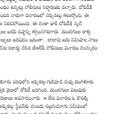
ధం ఉన్నట్లు పోలీసులు నిర్ధారణకు వచ్చారు. దోపిడీకి
ెందిన వారుగా విచారణలో చెప్పినట్లు తెలుస్తోంది. ఈ
ిలిచిపోయింది. ఈ ముఠా భారీ దోపిడీకి స్కెచ్‌
్పులు జరపి నష్టాన్ని తగ్గించగలిగారు. దుండగులు రాళ్లు
కాల్పులు జరపడం ఇదంతా.. దాదాపు ఐదు నిమిషాల పాటు
ట్‌ను రికార్డు చేసిన జీఆర్‌పీ పోలీసులు విచారణ ముమ్మరం
ల శివారు పరిధిలోని అప్పికట్ల-గుడిపూడి మధ్య బెంగళూరు
్యేక రైలులో దోపిడీ జరిగింది. దుండగులు పలువురు
రణాలు అపహరించారు. ఆ కేసు విచారణ ఓ కొలిక్కి
అప్పికట్ల స్టేషన్‌కు ముందు నల్లమడవాగు సమీపంలో