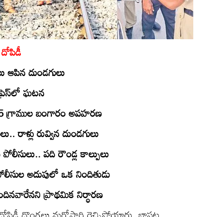
దోపిడీ
రైలు ఆపిన దుండగులు
్‌ప్రెస్‌లో ఘటన
ి 75 గ్రాముల బంగారం అపహరణ
సులు.. రాళ్లు రువ్విన దుండగులు
‌పీ పోలీసులు.. పది రౌండ్ల కాల్పులు
 పోలీసుల అదుపులో ఒక నిందితుడు
ందినవారేనని ప్రాథమిక నిర్ధారణ
దోపిడీ దొంగలు మరోసారి రెచ్చిపోయారు. బాపట్ల