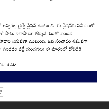
ప్పికట్ల రైల్వే స్టేషన్‌ ఉంటుంది. ఈ స్టేషన్‌కు సమీపంలో
పాటు నివాసాలూ తక్కువే. దీంతో వెంటనే
ే రహదారి అనువుగా ఉంటుంది. జన సంచారం తక్కువగా
ఉండడం వల్లే దుండగులు ఈ మార్గంలో దోపిడీకి
| 04:14 AM