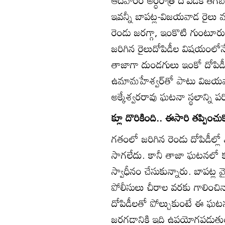
ఆదివారం అర్ధరాత్రి దోపిడీకి తె
ఇవన్నీ బాపట్ల-విజయవాడ రైలు మ
రెండు జరగ్గా, ఇంకొటి గుంటూరు 
జరిగిన రైలుదోపిడీల విషయంలోనే
తాజాగా దుండగులు ఇంకో దోపిడీకి ప
ఉమామహేశ్వర్‌తో పాటు విజయవాడ డి
అక్కేశ్వరరావు ఘటనా స్థలాన్ని పర
క్లూ దొరికింది.. ఈసారి తప్పించు
గతంలో జరిగిన రెండు దోపిడీల్ల
సాగలేదు. కానీ తాజా ఘటనలో కంగ
స్వాధీనం చేసుకున్నారు. బాపట్ల 
పోలీసులు చీరాల వరకు గాలించ
దోపిడీలతో పోల్చుకుంటే ఈ ఘ
జరగడానికి ఇది ఉపయోగపడుతుందన