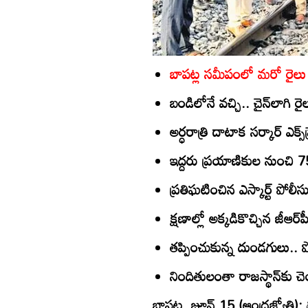
బాపట్ల సమీపంలో మరో రైలు 
బండిలోనే వచ్చి.. చైన్‌లాగి 
అర్ధరాత్రి దాటాక సర్కార్‌ ఎక్స
ఇద్దరు ప్రయాణికుల నుంచ
ప్రతిఘటించిన ఎస్కార్ట్‌ పోలీ
క్షణాల్లో అక్కడికొచ్చిన జీఆర్
తప్పించుకున్న దుండగులు..
నిందితులంతా రాజస్థాన్‌కు చె
బాపట్ల, జూన్‌ 15 (ఆంధ్రజ్యోతి):