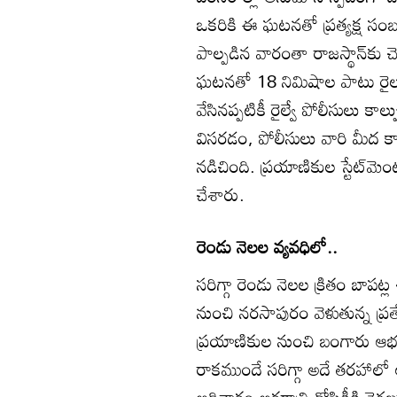
ఒకరికి ఈ ఘటనతో ప్రత్యక్ష సంబం
పాల్పడిన వారంతా రాజస్థాన్‌కు చ
ఘటనతో 18 నిమిషాల పాటు రైలు న
వేసినప్పటికీ రైల్వే పోలీసులు కాల
విసరడం, పోలీసులు వారి మీద 
నడిచింది. ప్రయాణికుల స్టేట్‌మెం
చేశారు.
రెండు నెలల వ్యవధిలో..
సరిగ్గా రెండు నెలల క్రితం బాపట్
నుంచి నరసాపురం వెళుతున్న ప్రత
ప్రయాణికుల నుంచి బంగారు ఆభ
రాకముందే సరిగ్గా అదే తరహాలో 