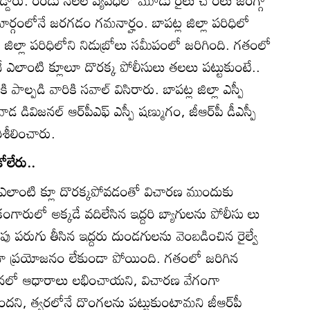
గబడ్డారు. రెండు నెలల వ్యవధిలో మూడు రైలు చోరీలు జరగ్గా
ార్గంలోనే జరగడం గమనార్హం. బాపట్ల జిల్లా పరిధిలో
జిల్లా పరిధిలోని నిడుబ్రోలు సమీపంలో జరిగింది. గతంలో
 ఎలాంటి క్లూలూ దొరక్క పోలీసులు తలలు పట్టుకుంటే..
ాల్పడి వారికి సవాల్‌ విసిరారు. బాపట్ల జిల్లా ఎస్పీ
విజనల్‌ ఆర్‌పీఎఫ్‌ ఎస్పీ షణ్ముగం, జీఆర్‌పీ డీఎస్పీ
ిశీలించారు.
కోలేరు..
ో ఎలాంటి క్లూ దొరక్కపోవడంతో విచారణ ముందుకు
ారులో అక్కడే వదిలేసిన ఇద్దరి బ్యాగులను పోలీసు లు
వైపు పరుగు తీసిన ఇద్దరు దుండగులను వెంబడించిన రైల్వే
ినా ప్రయోజనం లేకుండా పోయింది. గతంలో జరిగిన
టనలో ఆధారాలు లభించాయని, విచారణ వేగంగా
ి, త్వరలోనే దొంగలను పట్టుకుంటామని జీఆర్‌పీ