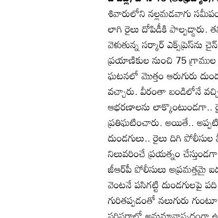
శివారులోని నల్లమడవాగు సమీప
లాగి రైలు దోపిడీకి పాల్పడ్డారు.
వెళుతున్న సర్కార్‌ ఎక్స్‌ప్రెస్‌ను
ప్రయాణికుల నుంచి 75 గ్రామ
ఘటనలో మొత్తం ఆరుగురు దుండగుల
వచ్చారు. వీరంతా బండిలోనే వచ్చ
ఆభరణాలను లాక్కొంటుండగా.. రైలు
ప్రతిఘటించారు. అయితే.. అప్పట
దుండగులు.. రైలు దిగి పోలీసుల మీ
నిలువరించే ప్రయత్నం చేస్తుండగా.. 
జీఆర్‌పీ పోలీసులు అప్రమత్తమై ఐ
వెంటనే పసిగట్టి దుండగులపై పది
గురితప్పడంతో నలుగురు గుంటూరు
పరిసరాల్లో అనుమానాస్పదంగా ఉన్