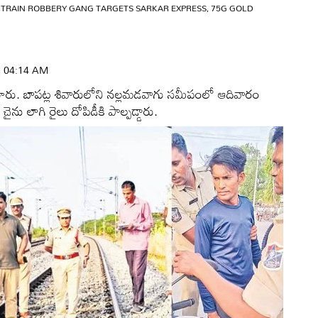
 TRAIN ROBBERY GANG TARGETS SARKAR EXPRESS, 75G GOLD
 | 04:14 AM
యారు. బాపట్ల శివారులోని నల్లమడవాగు సమీపంలో ఆదివారం
ు లాగి రైలు దోపిడీకి పాల్పడ్డారు.