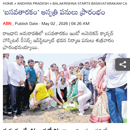
HOME
»
ANDHRA PRADESH
»
BALAKRISHNA STARTS BASAVATARAKAM CANC
‘బసవతారకం’ ఆస్పత్రి పనులు ప్రారంభం
ABN
, Publish Date - May 02 , 2026 | 04:26 AM
రాజధాని అమరావతిలో బసవతారకం ఇండో అమెరికన్‌ క్యాన్సర్‌
హాస్పిటల్‌ రీసెర్చ్‌ ఇన్‌స్టిట్యూట్‌ భవన నిర్మాణ పనులు శుక్రవారం
ప్రారంభమయ్యాయి.