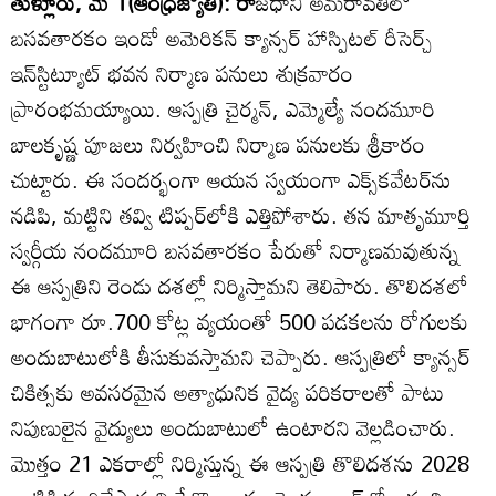
తుళ్లూరు, మే 1(ఆంధ్రజ్యోతి): రా
జధాని అమరావతిలో
బసవతారకం ఇండో అమెరికన్‌ క్యాన్సర్‌ హాస్పిటల్‌ రీసెర్చ్‌
ఇన్‌స్టిట్యూట్‌ భవన నిర్మాణ పనులు శుక్రవారం
ప్రారంభమయ్యాయి. ఆస్పత్రి చైర్మన్‌, ఎమ్మెల్యే నందమూరి
బాలకృష్ణ పూజలు నిర్వహించి నిర్మాణ పనులకు శ్రీకారం
చుట్టారు. ఈ సందర్భంగా ఆయన స్వయంగా ఎక్స్‌కవేటర్‌ను
నడిపి, మట్టిని తవ్వి టిప్పర్‌లోకి ఎత్తిపోశారు. తన మాతృమూర్తి
స్వర్గీయ నందమూరి బసవతారకం పేరుతో నిర్మాణమవుతున్న
ఈ ఆస్పత్రిని రెండు దశల్లో నిర్మిస్తామని తెలిపారు. తొలిదశలో
భాగంగా రూ.700 కోట్ల వ్యయంతో 500 పడకలను రోగులకు
అందుబాటులోకి తీసుకువస్తామని చెప్పారు. ఆస్పత్రిలో క్యాన్సర్‌
చికిత్సకు అవసరమైన అత్యాధునిక వైద్య పరికరాలతో పాటు
నిపుణులైన వైద్యులు అందుబాటులో ఉంటారని వెల్లడించారు.
మొత్తం 21 ఎకరాల్లో నిర్మిస్తున్న ఈ ఆస్పత్రి తొలిదశను 2028