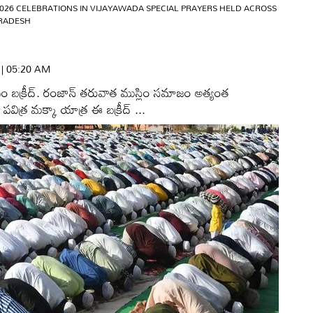
026 CELEBRATIONS IN VIJAYAWADA SPECIAL PRAYERS HELD ACROSS
PRADESH
6 | 05:20 AM
ూపం బక్రీద్‌. రంజాన్‌ తరువాత ముస్లిం సమాజం అత్యంత
 పవిత్ర మక్కా యాత్ర ఈ బక్రీద్‌ ...