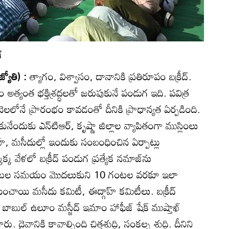
‌
్యోతి) :
త్యాగం, విశ్వాసం, దానానికి ప్రతిరూపం బక్రీద్‌.
అత్యంత భక్తిశ్రద్ధలతో జరుపుకునే పండుగ ఇది. పవిత్ర
నెలలోనే ప్రారంభం కావడంతో దీనికి ప్రాధాన్యత ఏర్పడింది.
దుకు ఎన్‌టిఆర్‌, కృష్ణా జిల్లాల వ్యాపితంగా ముస్లింలు
హ్‌, మసీదుల్లో ఇందుకు సంబంధించిన ఏర్పాట్లు
క్క వేళలో బక్రీద్‌ పండుగ ప్రత్యేక నమాజ్‌ను
గంటల సమయం మొదలుకుని 10 గంటల వరకూ ఇలా
ంచాయి మసీదు కమిటీ, ఈద్గాహ్‌ కమిటీలు. బక్రీద్‌
, బాబుల్‌ ఉలూం మస్జీద్‌ ఇమాం హాఫీజ్‌ షేక్‌ ముష్తాఖ్‌
రు. దైవానికి కావాల్సింది చిత్తశుద్ధి, సంకల్ప శుద్ధి. దీనిని