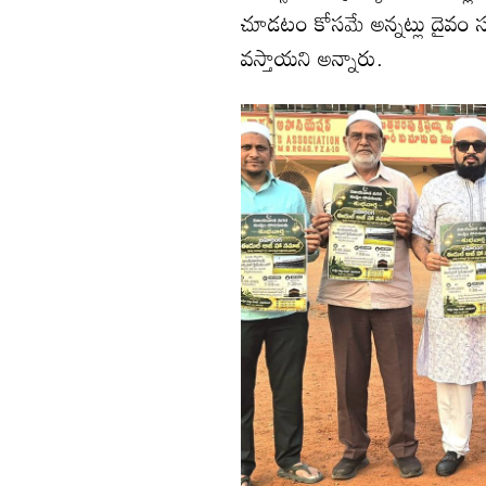
చూడటం కోసమే అన్నట్లు దైవం సర
వస్తాయని అన్నారు.