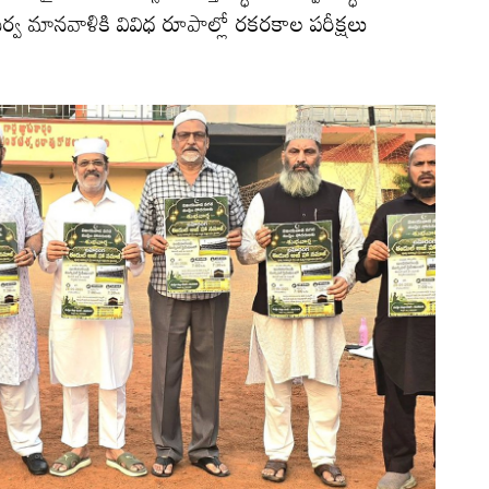
్వ మానవాళికి వివిధ రూపాల్లో రకరకాల పరీక్షలు