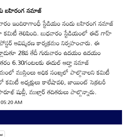
ేడు బహిరంగ నమాజ్‌
రువారం ఇందిరాగాంధీ స్టేడియం నందు బహిరంగ నమాజ్‌
గాహ్‌ కమిటీ తెలిపింది. బుధవారం స్టేడియంలో ఈద్‌ గాహ్‌
పోస్టర్‌ ఆవిష్కరణ కార్యక్రమం నిర్వహంచారు. ఈ
ాట్లాడుతూ 28వ తేదీ గురువారం ఉదయం ఉదయం
రం 6.30గంటలకు ఈదుల్‌ ఆద్హా నమాజ్‌
మంలో ముస్లింలు అధిక సంఖ్యలో పాల్గొనాలని కమిటీ
 కమిటీ అధ్యక్షులు కాలేషావలి, జాయింట్‌ సెక్రటరీ
ఫారూఖ్‌ షుబ్లీ, ముఖ్తార్‌ తదితరులు పాల్గొన్నారు.
| 05:20 AM