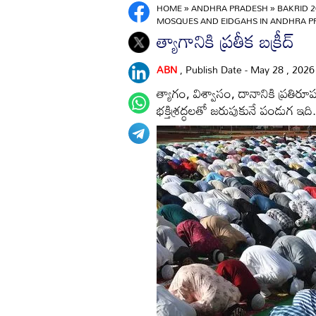
HOME
»
ANDHRA PRADESH
»
BAKRID 2
MOSQUES AND EIDGAHS IN ANDHRA 
త్యాగానికి ప్రతీక బక్రీద్‌
ABN
, Publish Date - May 28 , 202
త్యాగం, విశ్వాసం, దానానికి ప్రతిర
భక్తిశ్రద్ధలతో జరుపుకునే పండుగ ఇది.