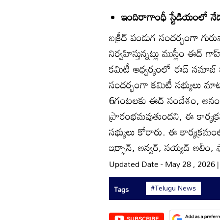
ఇందిరాగాంధీ స్టేడియంలో న
బక్రీద్‌ పండుగ సందర్భంగా గు
నిర్వహిస్తున్నట్లు ముస్లీం ఈద్‌ 
కమిటీ ఆధ్వర్యంలో ఈద్‌ నమాజ్‌ 
సందర్భంగా కమిటీ సభ్యులు మ
6గంటలకు ఈద్‌ సందేశం, అనంత
ప్రారంభమవుతుందని, ఈ కార్యక్ర
సభ్యులు కోరారు. ఈ కార్యక్రమంలో
ఇర్ఫాన్‌, అన్వర్‌, సయ్యద్‌ అలీం, 
Updated Date - May 28 , 2026 
#Telugu News
Tags
SUBSCRIBE