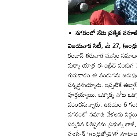
నగరంలో నేడు ప్రత్యేక నమాజ్
విజయవాడ సిటీ, మే 27, (ఆంధ్రజ
రంజాన్‌ తరువాత ముస్లిం సమాజం 
మక్కా యాత్ర ఈ బక్రీద్‌ పండుగ 
గురువారం ఈ పండుగను జరుపుకునేం
సన్నద్ధమయ్యారు. ఇప్పటికే ఈద్గా
పూర్తయ్యాయి. ఒక్కొక్క చోట ఒక్కొ
పఠించనున్నారు. ఉదయం 6 
నగరంలో నమాజ్‌ వేళలను నిర్ణయి
పర్వదిన విశిష్టతను ప్రభుత్వ ఖాజీ
హుస్సేన్‌ ‘ఆంధ్రజ్యోతి’తో మాట్లాడా