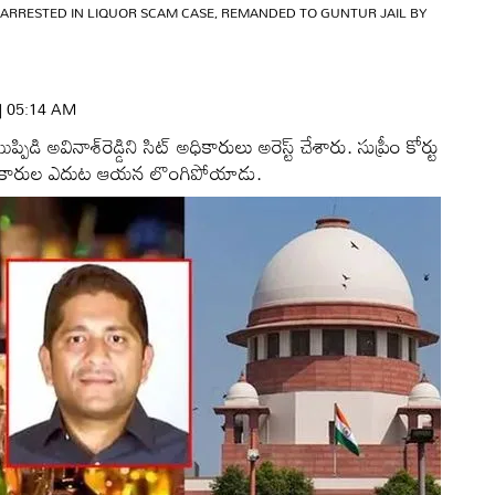
 ARRESTED IN LIQUOR SCAM CASE, REMANDED TO GUNTUR JAIL BY
 | 05:14 AM
అవినాశ్‌రెడ్డిని సిట్‌ అధికారులు అరెస్ట్‌ చేశారు. సుప్రీం కోర్టు
అధికారుల ఎదుట ఆయన లొంగిపోయాడు.