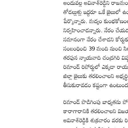
అందువల్ల అవినాశ్‌రెడ్డిని రాజమండ
తోడల్లుళ్లు ఇద్దరూ ఒకే జైలులో
పేర్కొన్నారు. మద్యం కుంభకోణంల
నిర్వహించాడన్నారు. నేరం చేయడం
సమానంగా నేరం చేశాడని కోర్టుకు 
సంబంధించి 39 మంది నుంచి సిట్
తరఫున న్యాయవాది చంద్రగిరి విష్ణ
రిమాండ్‌ రిపోర్టులో ఎక్కడా ర
జిల్లా జైలుకు తరలించాలని అభ్యర
తీసుకురావడం కష్టంగా ఉంటుందన
రిమాండ్‌ పొడిగింపు బాధ్యతను ప
కారాగారానికి తరలించాలని విజయలక్
అవినాశ్‌రెడ్డికి శుక్రవారం వరకు