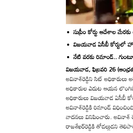
సుప్రీం కోర్టు ఆదేశాల మేరక
విజయవాడ ఏసీబీ కోర్టులో హాజ
నేటి వరకు రిమాండ్‌.. గుంట
విజయవాడ, ఫిబ్రవరి 26 (ఆంధ్రజ్
అవినాశ్‌రెడ్డిని సిట్‌ అధికారులు 
అధికారుల ఎదుట ఆయన లొంగిపోయ
అధికారులు విజయవాడ ఏసీబీ కోర్
అవినాశ్‌రెడ్డికి రిమాండ్‌ విధించింద
వాదనలు వినిపించారు. అవినాశ్‌ రెడ
రాజశేఖర్‌రెడ్డికి తోడల్లుడని తెల