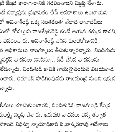
్రి కేంద్ర కారాగారానికి తరలించాలని విజ్ఞప్తి చేశారు.
 ఉంటే దర్యాప్తును ప్రభావితం చేసే అవకాశాలు ఉంటాయని
ో అవినాశ్‌రెడ్డి ఒక్క సంతకంతో వేలాది లావాదేవీలు
లో తోడల్లుడు రాజశేఖర్‌రెడ్డి కంటే ఆయన తక్కువ కాదని,
వివరించారు. అవినాశ్‌రెడ్డి చేసిన కుంభకోణానికి
‌ అధికారులు వాంగ్మూలం తీసుకున్నారన్నారు. నిందితుడు
ువర్ధన్‌ వాదనలు వినిపిస్తూ.. డీడీ చేసిన వాదనలను
ాయలేదన్నారు. నిందితుడి కాలికి గాయమైనందున విజయవాడ
్థించారు. రిమాండ్‌ పొడిగింపునకు రాజమండ్రి నుంచి ఇక్కడ
్నారు.
ోలీసులు చూసుకుంటారని, నిందితుడిని రాజమండ్రి కేంద్ర
ష్మి విజ్ఞప్తి చేశారు. ఇరువురి వాదనలు విన్న తర్వాత
 రిమాండ్‌ విధిస్తూ న్యాయాధికారి పి.భాస్కరరావు ఆదేశాలు