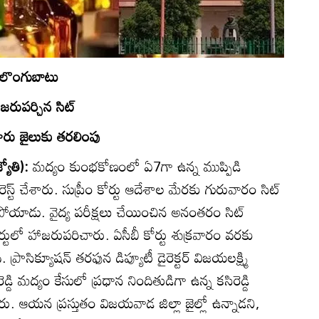
ు లొంగుబాటు
రుపర్చిన సిట్‌
ూరు జైలుకు తరలింపు
యోతి):
మద్యం కుంభకోణంలో ఏ7గా ఉన్న ముప్పిడి
అరెస్ట్‌ చేశారు. సుప్రీం కోర్టు ఆదేశాల మేరకు గురువారం సిట్‌
ాడు. వైద్య పరీక్షలు చేయించిన అనంతరం సిట్‌
టులో హాజరుపరిచారు. ఏసీబీ కోర్టు శుక్రవారం వరకు
ి. ప్రాసిక్యూషన్‌ తరఫున డిప్యూటీ డైరెక్టర్‌ విజయలక్ష్మి
్డి మద్యం కేసులో ప్రధాన నిందితుడిగా ఉన్న కసిరెడ్డి
ిపారు. ఆయన ప్రస్తుతం విజయవాడ జిల్లా జైల్లో ఉన్నాడని,