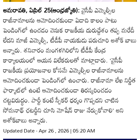
అమరావతి, ఏప్రిల్‌ 25(ఆంధ్రజ్యోతి):
వైసీపీ ఎమ్మెల్సీల
రాజీనామాలను ఆమోదించకుండా ఏడాది కాలం పాటు
పెండింగ్‌లో ఉంచడం వెనుక రాజకీయ దురుద్దేశం తప్ప మరేదీ
లేదని మాజీ ఎమ్మెల్సీ, టీడీపీ నాయకుడు పరుచూరి అశోక్‌ బాబు
అన్నారు. శనివారం మంగళగిరిలోని టీడీపీ కేంద్ర
కార్యాలయంలో ఆయన విలేకరులతో మాట్లాడారు. ‘వైసీపీ
రాజకీయ ప్రయోజనాల కోసమే ఎమ్మెల్సీల రాజీనామాలను
ఆమోదించకుండా పెండింగ్‌లో ఉంచారు. రాజీనామా లేఖ నిర్ణీత
ఫార్మాట్‌లో ఉంటే ఆమోదించకుండా తిరస్కరించడం
చట్టవిరుద్ధం. పార్టీ కంటే స్పీకర్‌ ధర్మం గొప్పదని చాటిన
సోమనాథ్‌ ఛటర్జీని చూసి మోషేన్‌ రాజు నేర్చుకోవాలి’ అని
అశోక్‌బాబు అన్నారు.
Updated Date - Apr 26 , 2026 | 05:20 AM