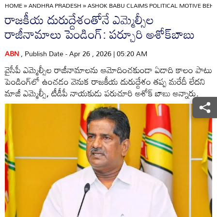
HOME
»
ANDHRA PRADESH
»
ASHOK BABU CLAIMS POLITICAL MOTIVE BEH
రాజకీయ దురుద్దేశంతోనే ఎమ్మెల్సీల
రాజీనామాలు పెండింగ్‌: పర్చూరి అశోక్‌బాబు
ABN
, Publish Date - Apr 26 , 2026 | 05:20 AM
వైసీపీ ఎమ్మెల్సీల రాజీనామాలను ఆమోదించకుండా ఏడాది కాలం పాటు
పెండింగ్‌లో ఉంచడం వెనుక రాజకీయ దురుద్దేశం తప్ప మరేదీ లేదని
మాజీ ఎమ్మెల్సీ, టీడీపీ నాయకుడు పరుచూరి అశోక్‌ బాబు అన్నారు.