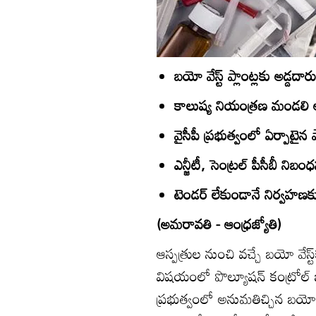
బయో వేస్ట్‌ ప్లాంట్లకు అడ్డద
కాలుష్య నియంత్రణ మండలి 
వైసీపీ ప్రభుత్వంలో ఏర్పాటైన ప
ఎన్జీటీ, సెంట్రల్‌ పీసీబీ నిబ
టెండర్‌ లేకుండానే నిర్వహణకు 
(అమరావతి - ఆంధ్రజ్యోతి)
ఆస్పత్రుల నుంచి వచ్చే బయో వేస్ట
విషయంలో పొల్యూషన్‌ కంట్రోల్‌ బో
ప్రభుత్వంలో అనుమతిచ్చిన బయో వేస్