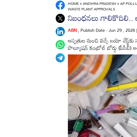
HOME
»
ANDHRA PRADESH
»
AP POLL
WASTE PLANT APPROVALS
నిబంధనలు గాలికొదిలి.. 
ABN
, Publish Date - Jun 29 , 2026
ఆస్పత్రుల నుంచి వచ్చే బయో వేస్ట్‌
పొల్యూషన్‌ కంట్రోల్‌ బోర్డు (పీసీబీ