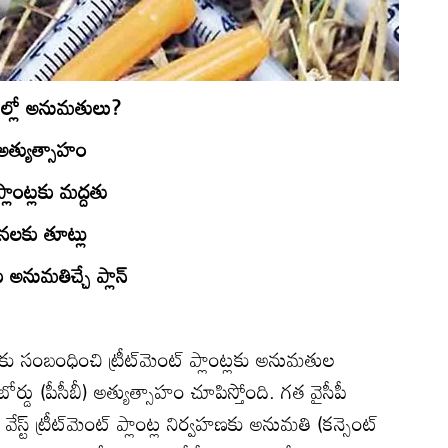
ారుల్లో అనుమతులు?
అత్యుత్సాహం
్లాంట్లకు మద్దతు
ంధనలకు తూట్లు
అనుమతిచ్చే ప్లాన్‌
్‌కు సంబంధించి ట్రీట్‌మెంట్‌ ప్లాంట్లకు అనుమతుల
ర్డు (పీసీబీ) అత్యుత్సాహం చూపిస్తోంది. గత వైసీపీ
ట్‌ ట్రీట్‌మెంట్‌ ప్లాంట్ల నిర్వహణకు అనుమతి (కన్సెంట్‌