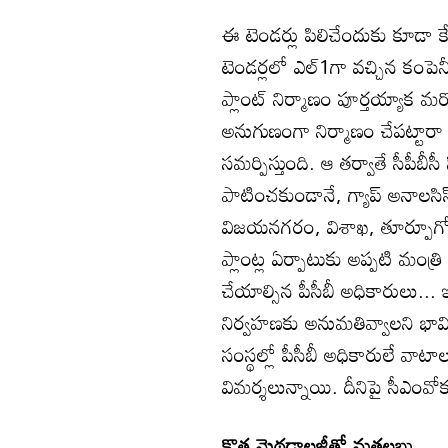
ఈ టెండర్లు పిలిచేందుకు కూడా 
టెండర్లలో ఎల్‌1గా వచ్చిన కంపెనీక
ప్లాంట్‌ నిర్మాణం పూర్తయ్యాక మర
అనుగుణంగా నిర్మాణం చేపట్టారా ల
సమర్పిస్తుంది. ఆ తర్వాతే సీపీబ
పాటించకుండానే, గ్యాప్‌ అనాలసి
విజయనగరం, విశాఖ, తూర్పూగోదావర
ప్లాంట్ల ఏర్పాటుకు అప్పటి మంత్రి 
చేయాల్సిన పీసీబీ అధికారులు...
నిర్వహణకు అనుమతివ్వాలని భావిస్
సంస్థల్లో పీసీబీ అధికారులే వాటా
విమర్శలున్నాయి. దీనిపై సీఎంవ
కొత్త మెథడాలజీతో మతలబు