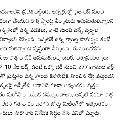
లజీని ప్రవేశపెట్టింది. ఆస్పత్రుల్లో ప్రతి బెడ్‌ నుంచి
ంగా చేసుకుని కొత్త ప్లాంట్ల ఏర్పాటుకు అనుమతులివ్వాలని
పత్రుల్లో ఉన్న పడకలు, వాటి నుంచి వచ్చే వ్యర్థాల
వాలని చెప్పింది. ఇప్పటికే ఉన్న ప్లాంట్ల సామర్థ్యం కంటే
ంట్లకు అనుమతివ్వాలని స్పష్టంగా పేర్కొంది. ఈ నిబంధనను
రులు కొత్త వాటికి అనుమతులిచ్చేందుకు విశ్వప్రయత్నాలు
 10 వేల బెడ్స్‌ ఉంటే ఒక్కో బెడ్‌ నుంచి 277 గ్రాముల వేస్ట్‌
ో ప్రస్తుతం ఉన్న ప్లాంట్‌ కెపాసిటీకి మించిన వేస్ట్‌ వస్తుందని
లెక్కలపై అప్పీలేట్‌ అథారిటీ కూడా అభ్యంతరం వ్యక్తం
కారం మరోసారి నివేదిక సమర్పించాలని, అప్పటి వరకూ కొత్త
ది లేదని గత వారం జరిగిన బోర్డు మీటింగ్‌లో అభ్యంతరం
ికారులు మరోసారి నివేదిక సిద్ధం చేసే పనిలో పడ్డారు.