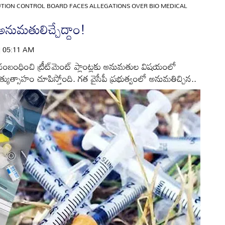
UTION CONTROL BOARD FACES ALLEGATIONS OVER BIO MEDICAL
అనుమతులిచ్చేద్దాం!
 | 05:11 AM
కు సంబంధించి ట్రీట్‌మెంట్‌ ప్లాంట్లకు అనుమతుల విషయంలో
) అత్యుత్సాహం చూపిస్తోంది. గత వైసీపీ ప్రభుత్వంలో అనుమతిచ్చిన..