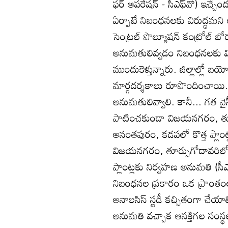
ఫర్‌ ఆపరేషన్‌ - సీఎఫ్‌వో) ఇచ్చేం
ఏర్పాటే నిబంధనలకు విరుద్ధమని అప్పీ
సెంట్రల్‌ పొల్యూషన్‌ కంట్రోల్‌ బ
అనుమతులివ్వడం నిబంధనలకు విరు
ముందుకెళ్తున్నారు. జిల్లాల్లో బయోవేస్
మార్గదర్శకాలు రూపొందించాయి. వ
అనుమతులివ్వాలి. కానీ... గత వై
పాటించకుండా విజయనగరం, తూర
అనంతపురం, కడపలో కొత్త ప్లాంట
విజయనగరం, తూర్పుగోదావరిలో మా
ప్లాంట్లకు నిర్వహణ అనుమతి (సీఎ
నిబంధనల ప్రకారం ఒక ప్రాంతంలో వేస
అనాలసిస్‌ స్టడీ కచ్చితంగా చేయాల
అనుమతి వచ్చాక ఆసక్తిగల సంస్థల