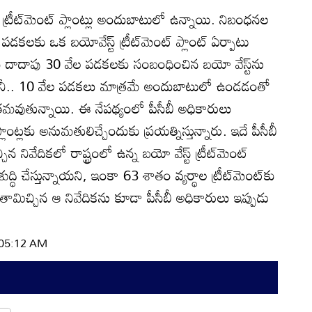
ట్‌ ట్రీట్‌మెంట్‌ ప్లాంట్లు అందుబాటులో ఉన్నాయి. నిబంధనల
ల పడకలకు ఒక బయోవేస్ట్‌ ట్రీట్‌మెంట్‌ ప్లాంట్‌ ఏర్పాటు
ట్‌కు దాదాపు 30 వేల పడకలకు సంబంధించిన బయో వేస్ట్‌ను
ి. కానీ.. 10 వేల పడకలు మాత్రమే అందుబాటులో ఉండడంతో
తమవుతున్నాయి. ఈ నేపథ్యంలో పీసీబీ అధికారులు
్లకు అనుమతులిచ్చేందుకు ప్రయత్నిస్తున్నారు. ఇదే పీసీబీ
 నివేదికలో రాష్ట్రంలో ఉన్న బయో వేస్ట్‌ ట్రీట్‌మెంట్‌
ద్ధి చేస్తున్నాయని, ఇంకా 63 శాతం వ్యర్థాల ట్రీట్‌మెంట్‌కు
మిచ్చిన ఆ నివేదికను కూడా పీసీబీ అధికారులు ఇప్పుడు
| 05:12 AM