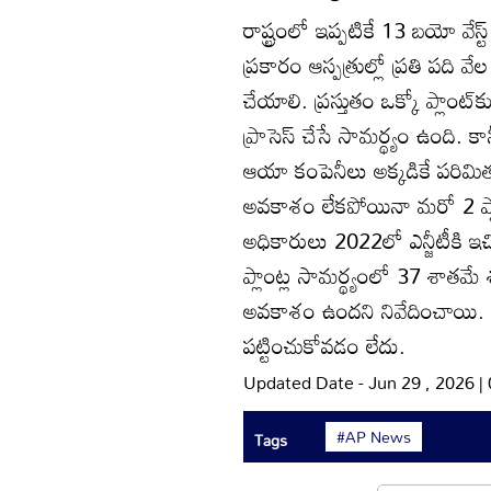
రాష్ట్రంలో ఇప్పటికే 13 బయో వేస్
ప్రకారం ఆస్పత్రుల్లో ప్రతి పది వే
చేయాలి. ప్రస్తుతం ఒక్కో ప్లాం
ప్రాసెస్‌ చేసే సామర్థ్యం ఉంద
ఆయా కంపెనీలు అక్కడికే పరిమి
అవకాశం లేకపోయినా మరో 2 ప్లాంట
అధికారులు 2022లో ఎన్జీటీకి ఇచ్చిన
ప్లాంట్ల సామర్థ్యంలో 37 శాతమే శు
అవకాశం ఉందని నివేదించాయి. తా
పట్టించుకోవడం లేదు.
Updated Date - Jun 29 , 2026 
#AP News
Tags