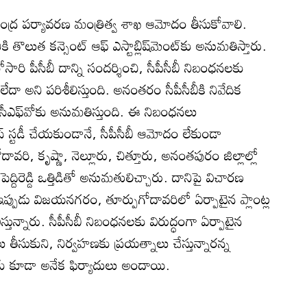
కేంద్ర పర్యావరణ మంత్రిత్వ శాఖ ఆమోదం తీసుకోవాలి.
ి తొలుత కన్సెంట్‌ ఆఫ్‌ ఎస్టాబ్లిష్‌మెంట్‌కు అనుమతిస్తారు.
ోసారి పీసీబీ దాన్ని సందర్శించి, సీపీసీబీ నిబంధనలకు
ేదా అని పరిశీలిస్తుంది. అనంతరం సీపీసీబీకి నివేదిక
ీసీ సీఎఫ్‌వోకు అనుమతిస్తుంది. ఈ నిబంధనలు
స్‌ స్టడీ చేయకుండానే, సీపీసీబీ ఆమోదం లేకుండా
ి, కృష్ణా, నెల్లూరు, చిత్తూరు, అనంతపురం జిల్లాల్లో
పెద్దిరెడ్డి ఒత్తిడితో అనుమతులిచ్చారు. దానిపై విచారణ
 ఇప్పుడు విజయనగరం, తూర్పుగోదావరిలో ఏర్పాటైన ప్లాంట్ల
తున్నారు. సీపీసీబీ నిబంధనలకు విరుద్ధంగా ఏర్పాటైన
లు తీసుకుని, నిర్వహణకు ప్రయత్నాలు చేస్తున్నారన్న
ోకు కూడా అనేక ఫిర్యాదులు అందాయి.