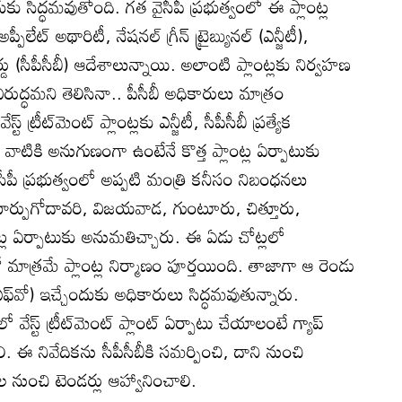
దుకు సిద్ధమవుతోంది. గత వైసీపీ ప్రభుత్వంలో ఈ ప్లాంట్ల
లేట్‌ అథారిటీ, నేషనల్‌ గ్రీన్‌ ట్రైబ్యునల్‌ (ఎన్జీటీ),
ోర్డు (సీపీసీబీ) ఆదేశాలున్నాయి. అలాంటి ప్లాంట్లకు నిర్వహణ
ద్ధమని తెలిసినా.. పీసీబీ అధికారులు మాత్రం
ట్‌ ట్రీట్‌మెంట్‌ ప్లాంట్లకు ఎన్జీటీ, సీపీసీబీ ప్రత్యేక
ాటికి అనుగుణంగా ఉంటేనే కొత్త ప్లాంట్ల ఏర్పాటుకు
సీపీ ప్రభుత్వంలో అప్పటి మంత్రి కనీసం నిబంధనలు
్పుగోదావరి, విజయవాడ, గుంటూరు, చిత్తూరు,
్ల ఏర్పాటుకు అనుమతిచ్చారు. ఈ ఏడు చోట్లలో
త్రమే ప్లాంట్ల నిర్మాణం పూర్తయింది. తాజాగా ఆ రెండు
ఫ్‌వో) ఇచ్చేందుకు అధికారులు సిద్ధమవుతున్నారు.
్ట్‌ ట్రీట్‌మెంట్‌ ప్లాంట్‌ ఏర్పాటు చేయాలంటే గ్యాప్‌
ి. ఈ నివేదికను సీపీసీబీకి సమర్పించి, దాని నుంచి
 నుంచి టెండర్లు ఆహ్వానించాలి.