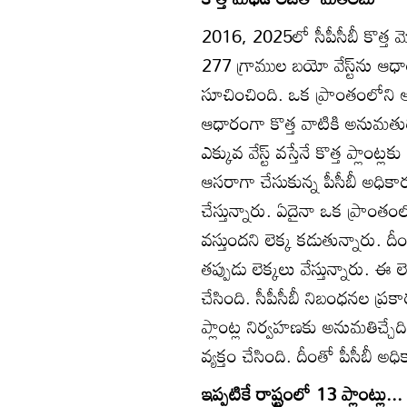
2016, 2025లో సీపీసీబీ కొత్త మెథడా
277 గ్రాముల బయో వేస్ట్‌ను ఆధార
సూచించింది. ఒక ప్రాంతంలోని ఆస్
ఆధారంగా కొత్త వాటికి అనుమతులివ్
ఎక్కువ వేస్ట్‌ వస్తేనే కొత్త ప్లా
ఆసరాగా చేసుకున్న పీసీబీ అధికా
చేస్తున్నారు. ఏదైనా ఒక ప్రాంతంలో
వస్తుందని లెక్క కడుతున్నారు. దీంత
తప్పుడు లెక్కలు వేస్తున్నారు. ఈ 
చేసింది. సీపీసీబీ నిబంధనల ప్ర
ప్లాంట్ల నిర్వహణకు అనుమతిచ్చే
వ్యక్తం చేసింది. దీంతో పీసీబీ అధ
ఇప్పటికే రాష్ట్రంలో 13 ప్లాంట్లు...