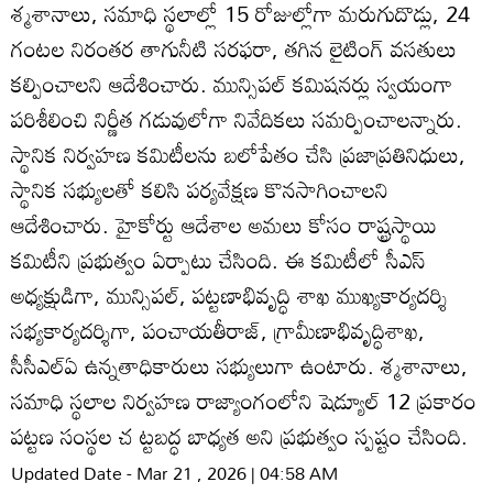
శ్మశానాలు, సమాధి స్థలాల్లో 15 రోజుల్లోగా మరుగుదొడ్లు, 24
గంటల నిరంతర తాగునీటి సరఫరా, తగిన లైటింగ్‌ వసతులు
కల్పించాలని ఆదేశించారు. మున్సిపల్‌ కమిషనర్లు స్వయంగా
పరిశీలించి నిర్ణీత గడువులోగా నివేదికలు సమర్పించాలన్నారు.
స్థానిక నిర్వహణ కమిటీలను బలోపేతం చేసి ప్రజాప్రతినిధులు,
స్థానిక సభ్యులతో కలిసి పర్యవేక్షణ కొనసాగించాలని
ఆదేశించారు. హైకోర్టు ఆదేశాల అమలు కోసం రాష్ట్రస్థాయి
కమిటీని ప్రభుత్వం ఏర్పాటు చేసింది. ఈ కమిటీలో సీఎస్‌
అధ్యక్షుడిగా, మున్సిపల్‌, పట్టణాభివృద్ధి శాఖ ముఖ్యకార్యదర్శి
సభ్యకార్యదర్శిగా, పంచాయతీరాజ్‌, గ్రామీణాభివృద్ధిశాఖ,
సీసీఎల్‌ఏ ఉన్నతాధికారులు సభ్యులుగా ఉంటారు. శ్మశానాలు,
సమాధి స్థలాల నిర్వహణ రాజ్యాంగంలోని షెడ్యూల్‌ 12 ప్రకారం
పట్టణ సంస్థల చ ట్టబద్ధ బాధ్యత అని ప్రభుత్వం స్పష్టం చేసింది.
Updated Date - Mar 21 , 2026 | 04:58 AM