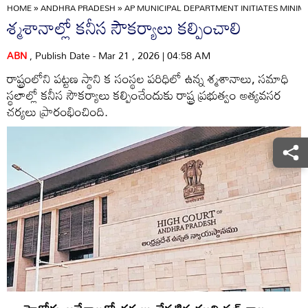
HOME
»
ANDHRA PRADESH
»
AP MUNICIPAL DEPARTMENT INITIATES MINI
శ్మశానాల్లో కనీస సౌకర్యాలు కల్పించాలి
ABN
, Publish Date - Mar 21 , 2026 | 04:58 AM
రాష్ట్రంలోని పట్టణ స్థాని క సంస్థల పరిధిలో ఉన్న శ్మశానాలు, సమాధి
స్థలాల్లో కనీస సౌకర్యాలు కల్పించేందుకు రాష్ట్ర ప్రభుత్వం అత్యవసర
చర్యలు ప్రారంభించింది.