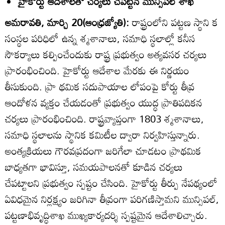
హైకోర్టు ఆదేశాలతో చర్యలు చేపట్టిన మున్సిపల్‌ శాఖ
అమరావతి, మార్చి 20(ఆంధ్రజ్యోతి):
రాష్ట్రంలోని పట్టణ స్థాని క
సంస్థల పరిధిలో ఉన్న శ్మశానాలు, సమాధి స్థలాల్లో కనీస
సౌకర్యాలు కల్పించేందుకు రాష్ట్ర ప్రభుత్వం అత్యవసర చర్యలు
ప్రారంభించింది. హైకోర్టు ఆదేశాల మేరకు ఈ నిర్ణయం
తీసుకుంది. ప్రా థమిక సదుపాయాల లోపంపై కోర్టు తీవ్ర
ఆందోళన వ్యక్తం చేయడంతో ప్రభుత్వం యుద్ధ ప్రాతిపదికన
చర్యలు ప్రారంభించింది. రాష్ట్రవ్యాప్తంగా 1803 శ్మశానాలు,
సమాధి స్థలాలను స్థానిక కమిటీల ద్వారా నిర్వహిస్తున్నారు.
అంత్యక్రియలు గౌరవప్రదంగా జరిగేలా చూడటం ప్రాథమిక
బాధ్యతగా భావిస్తూ, సమయపాలనతో కూడిన చర్యలు
చేపట్టాలని ప్రభుత్వం స్పష్టం చేసింది. హైకోర్టు తీర్పు నేపథ్యంలో
ఏవిధమైన నిర్లక్ష్యం జరిగినా తీవ్రంగా పరిగణిస్తామని మున్సిపల్‌,
పట్టణాభివృద్ధిశాఖ ముఖ్యకార్యదర్శి స్పష్టమైన ఆదేశాలిచ్చారు.