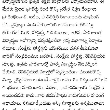
విద్యార్థులకోసం ప్రత్యేక శిక్షణ కేంద్రాలను ఏర్పాటుచేయాలి. ఈ
మేరకు పైలట్‌ ప్రాజెక్టు కింద కొన్ని ప్రత్యేక శిక్షణ కేంద్రాలు
ప్రారంభించాలి. ఐటీఐ, పాలిటెక్నిక్‌ కళాశాలలను మ్యాపింగ్‌
చేసి, నైపుణ్యం పెంచి పారిశ్రామిక అవసరాలకు తగినట్టు
తయారుచేయాలి. హాస్టళ్లు, గురుకులాలు, ఆశ్రమ పాఠశాలల్లో
విద్యార్థుల ఆరోగ్యాన్ని పర్యవేక్షించేలా వైద్య విభాగాన్ని ఏర్పాటు
చేయాలి. సంక్షేమ హాస్టళ్లను ఎన్‌ఆర్‌ఐలు దత్తత తీసుకునేలా
వారితో సంప్రదింపులు జరపాలి. సంక్షేమ హాస్టళ్లు, రెసిడెన్షియల్‌
స్కూళ్లు, ఆశ్రమ పాఠశాలల్లో పూర్వ విద్యార్థుల నెట్‌వర్కింగ్‌
చేయాలి. రెసిడెన్షియల్‌ స్కూళ్లలో స్వచ్ఛందంగా ముందుకొచ్చి
విద్యా, వైద్యసేవలు అందించే వాళ్లకు అవకాశం కల్పించాలి’’ అని
చంద్రబాబు సూచించారు. పేదలు, బలహీనవర్గాలకు సంక్షేమం
అందించడమే కాదు..వారి జీవనోపాధిని మెరుగుపరిచి మరింత
ఆదాయాలు సమకూర్చేందుకు అన్నీ మార్గాలను అన్వేషించాలని