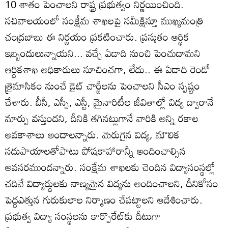
10 శాతం పెంచాలని రాష్ట్ర ప్రభుత్వం నిర్ణయించింది.
సచివాలయంలో సంక్షేమ శాఖలపై సమీక్షిస్తూ ముఖ్యమంత్రి
చంద్రబాబు ఈ నిర్ణయం ప్రకటించారు. ప్రస్తుతం ఆర్థిక
ఇబ్బందులున్నాయని... వచ్చే ఏడాది నుంచి పెంచుదామని
ఆర్థికశాఖ అధికారులు సూచించగా, లేదు.. ఈ ఏడాది రెండో
త్రైమాసికం నుంచే డైట్‌ చార్జీలను పెంచాలని సీఎం స్పష్టం
చేశారు. బీసీ, ఎస్సీ, ఎస్టీ, మైనారిటీల జీవితాల్లో విద్య ద్వారానే
మార్పు వస్తుందని, దీనికి తగినట్లుగానే వారికి అన్ని రకాల
అవకాశాలు అందాలన్నారు. మెరుగైన విద్య, మౌలిక
సదుపాయాలతోపాటు పోషకాహారాన్నీ అందించాల్సిన
అవసరముందన్నారు. సంక్షేమ శాఖలకు చెందిన విద్యాసంస్థల్లో
చదివే విద్యార్థులకు నాణ్యమైన విద్యను అందించాలని, దీనికోసం
పెద్దఎత్తున గురుకులాల నిర్మాణం చేపట్టాలని ఆదేశించారు.
ప్రభుత్వ విద్యా సంస్థలను కార్పొరేట్‌కు దీటుగా