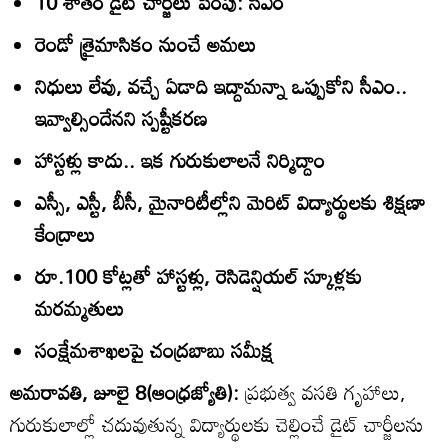
10 శాతం డైట్‌ చార్జీలు పెంపు: సీఎం
రెండో త్రైమాసికం నుంచే అమలు
నిధులు లేవు, వచ్చే ఏడాది ఇద్దామన్నా ఒప్పుకోని సీఎం..
ఇవ్వాల్సిందేనని స్పష్టీకరణ
హాస్టళ్లు కాదు.. ఇక గురుకులాలనే నిర్మిద్దాం
ఎస్సీ, ఎస్టీ, బీసీ, మైనారిటీల్లోని మెరిట్‌ విద్యార్థులకు శిక్షణా
కేంద్రాలు
రూ.100 కోట్లతో హాస్టళ్లు, రెసిడెన్షియల్‌ స్కూళ్లకు
మరమ్మతులు
సంక్షేమశాఖలపై చంద్రబాబు సమీక్ష
అమరావతి, జూలై 8(ఆంధ్రజ్యోతి):
ప్రభుత్వ వసతి గృహాలు,
గురుకులాల్లో చదువుతున్న విద్యార్థులకు చెల్లించే డైట్‌ చార్జీలను