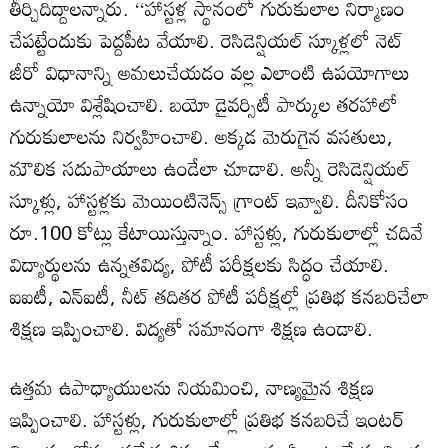
తీర్చిదిద్దాలన్నారు. ‘‘హాస్టళ్ల స్థానంలో గురుకులాల నిర్మాణం
చేపట్టేందుకు పెద్దపీట వేయాలి. రెసిడెన్షియల్‌ స్కూళ్లలో నెట్‌
జీరో విధానాన్ని అమలుచేయడం వల్ల ఎలాంటి ఉపయోగాలు
ఉన్నాయో విశ్లేషించాలి. బయో డైవర్సిటీ పార్కుల తరహాలో
గురుకులాలను నిర్వహించాలి. అక్కడ మెరుగైన వసతులు,
మౌలిక సదుపాయాలు ఉండేలా చూడాలి. అన్నీ రెసిడెన్షియల్‌
స్కూళ్లు, హాస్టళ్లకు మెయింటినెన్స్‌ గ్రాంట్‌ ఇవ్వాలి. దీనికోసం
రూ.100 కోట్లు కేటాయిస్తున్నాం. హాస్టళ్లు, గురుకులాల్లో చదివే
విద్యార్థులను ఉన్నతవిద్య, పోటీ పరీక్షలకు సిద్ధం చేయాలి.
ఐఐటీ, ఎన్‌ఐటీ, నీట్‌ తదితర పోటీ పరీక్షల్లో ప్రతిభ కనబరిచేలా
శిక్షణ ఇప్పించాలి. విద్యతో సమానంగా శిక్షణ ఉండాలి.
ఉత్తమ ఉపాధ్యాయులను నియమించి, నాణ్యమైన శిక్షణ
ఇప్పించాలి. హాస్టళ్లు, గురుకులాల్లో ప్రతిభ కనబరిచే ఇంటర్‌