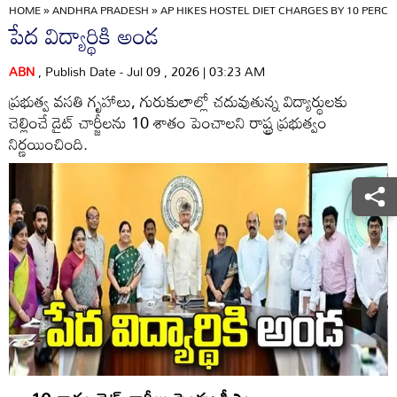
HOME
»
ANDHRA PRADESH
»
AP HIKES HOSTEL DIET CHARGES BY 10 PE
పేద విద్యార్థికి అండ
ABN
, Publish Date - Jul 09 , 2026 | 03:23 AM
ప్రభుత్వ వసతి గృహాలు, గురుకులాల్లో చదువుతున్న విద్యార్థులకు
చెల్లించే డైట్‌ చార్జీలను 10 శాతం పెంచాలని రాష్ట్ర ప్రభుత్వం
నిర్ణయించింది.