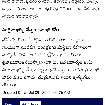
సీఎం కోరారు. ప్రభుత్వం నుంచి అందించే సంక్షేమం, మెప్మా,
డ్వాక్రా పథకాల ద్వారా ఉపాధి కల్పించడంతో పాటు పీ4 ద్వారా
సాయం అందాలన్నారు.
ఎంతైనా ఖర్చు చేస్తాం : మంత్రి డోలా
వైసీపీ హయాంలో హాస్టళ్లు, గురుకులాలు సమస్యలకు
నిలయంగా ఉండేవని, రెండేళ్లలోనే పరిస్థితిని సమూలంగా
మార్చివేశామని సాంఘిక సంక్షేమశాఖ మంత్రి డోలా
శ్రీబాలవీరాంజనేయస్వామి అన్నారు. పేద విద్యార్థుల కోసం
ఎంతైనా ఖర్చు చేస్తామన్నారు. డైట్‌ చార్జీలు పెంచడంపై మంత్రి
హర్షం వ్యక్తం చేశారు. చంద్రబాబుకు ఆయన కృతజ్ఞతలు
తెలిపారు.
Updated Date - Jul 09 , 2026 | 06:25 AM
#AP News
Tags