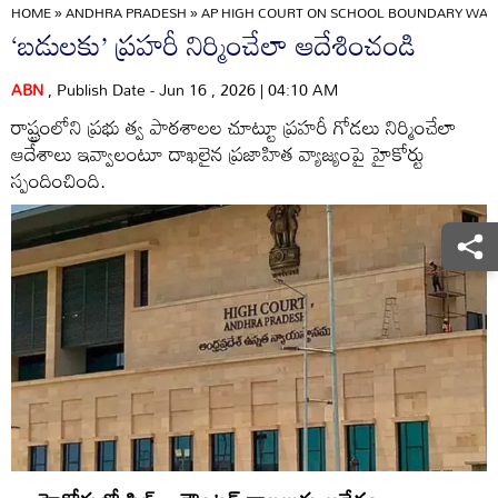
HOME
»
ANDHRA PRADESH
»
AP HIGH COURT ON SCHOOL BOUNDARY WALL
‘బడులకు’ ప్రహరీ నిర్మించేలా ఆదేశించండి
ABN
, Publish Date - Jun 16 , 2026 | 04:10 AM
రాష్ట్రంలోని ప్రభు త్వ పాఠశాలల చూట్టూ ప్రహరీ గోడలు నిర్మించేలా
ఆదేశాలు ఇవ్వాలంటూ దాఖలైన ప్రజాహిత వ్యాజ్యంపై హైకోర్టు
స్పందించింది.