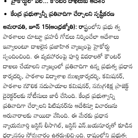
హైకోర్టులో పిల్‌... కౌంటర్‌ దాఖలుకు ఆదేశం
కేంద్ర ప్రభుత్వాన్నీ ప్రతివాదిగా చేర్చాలని స్పష్టీకరణ
అమరావతి, జూన్‌ 15(ఆంధ్రజ్యోతి): రా
ష్ట్రంలోని ప్రభు త్వ
పాఠశాలల చూట్టూ ప్రహరీ గోడలు నిర్మించేలా ఆదేశాలు
ఇవ్వాలంటూ దాఖలైన ప్రజాహిత వ్యాజ్యంపై హైకోర్టు
స్పందించింది. ఈ వ్యవహారంపై పూర్తి వివరాలతో కౌంటర్‌
దాఖలు చేయాలని వ్యాజ్యంలో ప్రతివాదిగా ఉన్న ప్రభుత్వ ప్రధాన
కార్యదర్శి, పాఠశాల విద్యాశాఖ ముఖ్యకార్యదర్శి, కమిషనర్‌,
పాఠశాల మౌలిక సదుపాయాల కమిషనర్‌, సమగ్రశిక్ష ప్రాజెక్ట్‌
డైరెక్టర్‌లకు నోటీసులు జారీ చేసింది. కేంద్ర ప్రభుత్వాన్ని
ప్రతివాదిగా చేర్చాలని పిటిషనర్‌ను ఆదేశిస్తూ విచారణను
ఆరువారాలకు వాయిదా వేసింది. ఈ మేరకు ప్రధాన
న్యాయమూర్తి జస్టిస్‌ లీసాగిల్‌, జస్టిస్‌ ఎన్‌.జయసూర్యతో కూడిన
ధర్మాసనం సోమవారం ఉత్తర్వులిచ్చింది. రాష్ట్రంలోని ప్రభుత్వ