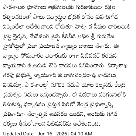
పాఠశాలల భూములు ఆక్రమణలకు గురికాకుండా రక్షణ
కల్పించడంతో పాటు విద్యార్ధుల భద్రత కోసం ప్రహరీగోడ
నిర్మించేలా ఆదేశించాలని కోరుతూ హెల్ప్‌ ద పీపుల్‌ ఛారిటబుల్‌
ట్రస్ట్‌ ఛైర్మన్‌, మేనేజింగ్‌ ట్రస్టీ కీతినీడి అఖిల్‌ శ్రీ గురుతేజ
హైకోర్టులో ప్రజా ప్రయోజన వ్యాజ్యం దాఖలు చేశారు. ఈ
వ్యాజ్యం సోమవారం విచారణకు రాగా పిటిషనర్‌ తరఫున
న్యాయవాది జి.అరుణ్‌ శౌరి వాదనలు వినిపించారు. విద్యాశాఖ
తరఫు ప్రభుత్వ న్యాయవాది జి.రామచంద్రరావు వాదనలు
వినిపిస్తూ..పాఠశాలల్లో మౌలిక సదుపాయాల కల్పనకు కేంద్ర
ప్రభుత్వం నిధులు ఇస్తుందన్నారు. ఈ వివరాలు పరిగణనలోకి
తీసుకున్న ధర్మాసనం ప్రస్తుత పిల్‌లో కేంద్ర ప్రభుత్వాన్ని
ప్రతివాదిగా చేర్చాల్సిన అవసరం ఉందని, అందుకు తగిన
చర్యలు తీసుకోవాలని పిటిషనర్‌ను ఆదేశించింది.
Updated Date - Jun 16 , 2026 | 04:10 AM