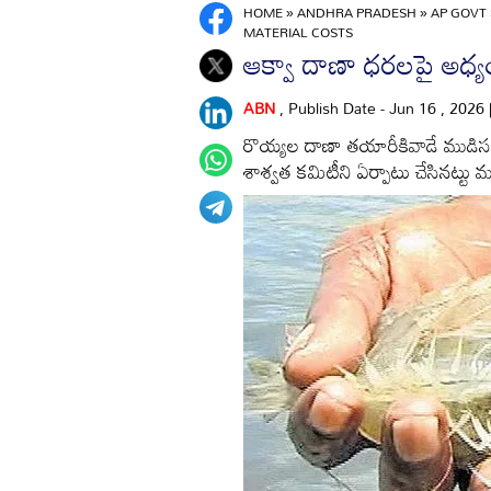
HOME
»
ANDHRA PRADESH
»
AP GOVT 
MATERIAL COSTS
ఆక్వా దాణా ధరలపై అధ
ABN
, Publish Date - Jun 16 , 2026
రొయ్యల దాణా తయారీకివాడే ముడిసరు
శాశ్వత కమిటీని ఏర్పాటు చేసినట్టు మ