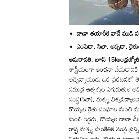
దాణా తయారీకి వాడే ముడి ప
ఎంపెడా, సిబా, అప్సడా, రైత
అమరావతి, జూన్‌ 15(ఆంధ్రజ్యోతి
శాస్త్రీయంగా అంచనా వేయడానికి రా
అచ్చెన్నాయుడు ఒక ప్రకటనలో తెల
సముద్ర ఉత్పత్తుల ఎగుమతుల అభివ
సంస్థ(సిబా), మత్స్య విశ్వవిద్
రొయ్యల రైతు సంఘాల నుంచి ముగ్గ
నుంచి ఇద్దరు, రొయ్యల దాణా డీల
రాష్ట్ర మత్స్య సాంకేతిక సంస్థ ప్రిన
నియమించారు. రొయ్యల దాణా ముడి