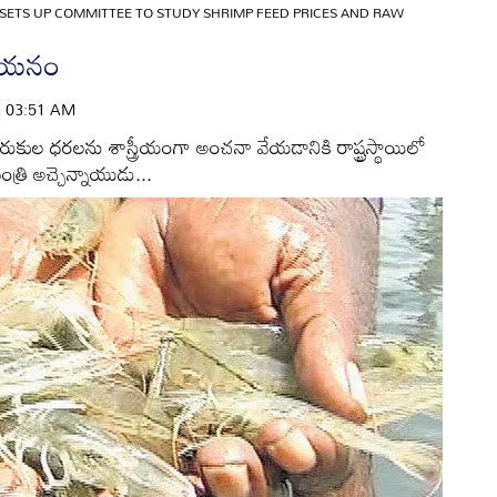
SETS UP COMMITTEE TO STUDY SHRIMP FEED PRICES AND RAW
్యయనం
 | 03:51 AM
కుల ధరలను శాస్త్రీయంగా అంచనా వేయడానికి రాష్ట్రస్థాయిలో
ంత్రి అచ్చెన్నాయుడు...