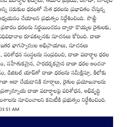
న్ని సరుకుల ధరలతో మేత ధరలను ప్రభావితం చేస్తున్న
యయనం చేయాలని ప్రభుత్వం నిర్దేశించింది. పౌల్ర్టీ
్రకారం ధరలను నిర్ణయించడం ద్వారా రొయ్యల రైతులకు,
ధివిధానాల రూపకల్పనకు సూచనలు కోరింది. దాణా
లు, ఇతర భాగస్వాముల అభిప్రాయాలు, సూచనలు
, పరిశోధన సంస్థలను సంప్రదించి, దాణా పదార్థాల ధరల
ం, సహేతుకమైన, పారదర్శకమైన దాణా ధరల అంచనా
డిజిటల్‌ యాప్‌తో దాణా ధరలను సమీక్షిస్తూ, కిలోకు
ాణా ఆదా చేయడానికి మార్గాలు, రైతుల ప్రయోజనాలను
ప్రత్యామ్నాయ దాణా పదార్థాలపై పరిశోధన, అభివృద్ధి
అంశాలను సూచించాలని కమిటీకి ప్రభుత్వం నిర్థేశించింది.
| 03:51 AM