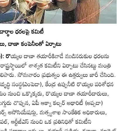
దార్థాల ధరలపై కమిటీ
ులు, దాణా కంపెనీలతో ఏర్పాటు
): రొ
య్యల దాణా తయారీకివాడే ముడిసరుకుల ధరలను
ష్ట్రస్థాయిలో శాశ్వత కమిటీని ఏర్పాటు చేసినట్టు మంత్రి
ిపారు. సోమవారం ప్రభుత్వం ఈ ఉత్తర్వులు జారీ చేసింది.
ృద్ధి సంస్థ(ఎంపెడా), కేంద్ర ఉప్పునీటి రొయ్యల పరిశోధన
యాలయం నుంచి ఒక్కొక్కరు, రొయ్యల దాణా తయారీదారులు,
ురు చొప్పున, ఏపీ ఆక్వా కల్చర్‌ అథారిటీ (అప్సడా)
ర్స్‌ అసోసియేషన్లు, మత్స్యశాఖ సాంకేతిక అధికారులు,
్సిపల్‌, ఆర్టీజీఎస్‌ నుంచి ఒక ప్రతినిధితో కమిటీని
 పదార్ధాల ఖర్చులు, తయారీ ప్రక్రియ, రవాణా, మార్కెట్‌