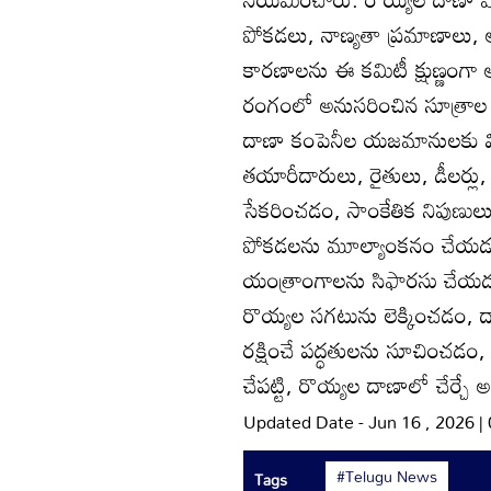
పోకడలు, నాణ్యతా ప్రమాణాలు, అ
కారణాలను ఈ కమిటీ క్షుణ్ణంగా అధ్
రంగంలో అనుసరించిన సూత్రాల ప
దాణా కంపెనీల యజమానులకు వి
తయారీదారులు, రైతులు, డీలర్
సేకరించడం, సాంకేతిక నిపుణులు
పోకడలను మూల్యాంకనం చేయడ
యంత్రాంగాలను సిఫారసు చేయడం, 
రొయ్యల సగటును లెక్కించడం, ద
రక్షించే పద్ధతులను సూచించడం, 
చేపట్టి, రొయ్యల దాణాలో చేర్చే 
Updated Date - Jun 16 , 2026 
#Telugu News
Tags