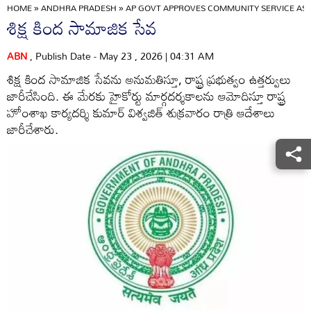
HOME
»
ANDHRA PRADESH
»
AP GOVT APPROVES COMMUNITY SERVICE AS
శిక్ష కింద సామాజిక సేవ
ABN
, Publish Date - May 23 , 2026 | 04:31 AM
శిక్ష కింద సామాజిక సేవను అనుమతిస్తూ, రాష్ట్ర ప్రభుత్వం ఉత్తర్వులు
జారీచేసింది. ఈ మేరకు హైకోర్టు మార్గదర్శకాలను ఆమోదిస్తూ రాష్ట్ర
హోంశాఖ కార్యదర్శి కుమార్‌ విశ్వజిత్‌ శుక్రవారం రాత్రి ఆదేశాలు
జారీచేశారు.