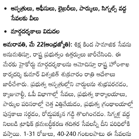
ఆస్పత్రులు, ఆఫీసులు, లైబ్రరీలు, పార్కులు, సిగ్నల్స్‌ వద్ద
సేవలకు వీలు
మార్గదర్శకాలు విడుదల
అమరావతి, మే 22(ఆంధ్రజ్యోతి):
శిక్ష కింద సామాజిక సేవను
అనుమతిస్తూ, రాష్ట్ర ప్రభుత్వం ఉత్తర్వులు జారీచేసింది. ఈ
మేరకు హైకోర్టు మార్గదర్శకాలను ఆమోదిస్తూ రాష్ట్ర హోంశాఖ
కార్యదర్శి కుమార్‌ విశ్వజిత్‌ శుక్రవారం రాత్రి ఆదేశాలు
జారీచేశారు. ప్రభుత్వ ఆస్పత్రుల్లోని వార్డులను శుభ్రపరచడం,
క్యాజువాల్టీ, ఓపీ విభాగాల్లో సేవలు, ప్రభుత్వ కార్యాలయాలు,
పార్కుల పరిసరాల్లో చెత్త ఎత్తివేయడం, ప్రభుత్వ గ్రంథాలయాల్లో
పుస్తకాలు సర్దడం, రోడ్డుపక్కన గడ్డి తొలగించడం. సిగ్నళ్ల వద్ద
నిలబడి ట్రాఫిక్‌ క్రమబద్ధీకరణ తదితర సేవలన్నీ దీని పరిధిలోకి
వస్తాయి. 1-31 రోజులు, 40-240 గంటలపాటు ఈ సేవలను