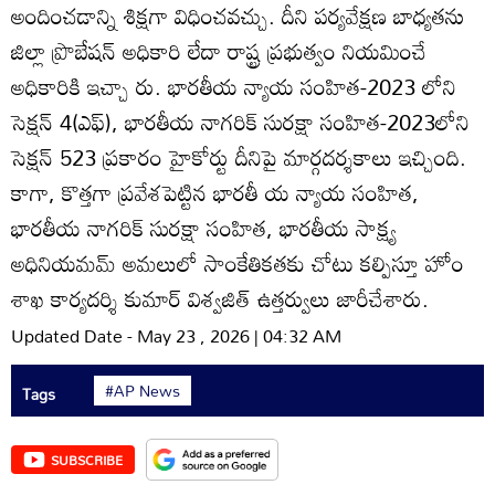
అందించడాన్ని శిక్షగా విధించవచ్చు. దీని పర్యవేక్షణ బాధ్యతను
జిల్లా ప్రొబేషన్‌ అధికారి లేదా రాష్ట్ర ప్రభుత్వం నియమించే
అధికారికి ఇచ్చా రు. భారతీయ న్యాయ సంహిత-2023 లోని
సెక్షన్‌ 4(ఎఫ్‌), భారతీయ నాగరిక్‌ సురక్షా సంహిత-2023లోని
సెక్షన్‌ 523 ప్రకారం హైకోర్టు దీనిపై మార్గదర్శకాలు ఇచ్చింది.
కాగా, కొత్తగా ప్రవేశపెట్టిన భారతీ య న్యాయ సంహిత,
భారతీయ నాగరిక్‌ సురక్షా సంహిత, భారతీయ సాక్ష్య
అధినియమమ్‌ అమలులో సాంకేతికతకు చోటు కల్పిస్తూ హోం
శాఖ కార్యదర్శి కుమార్‌ విశ్వజిత్‌ ఉత్తర్వులు జారీచేశారు.
Updated Date - May 23 , 2026 | 04:32 AM
#AP News
Tags
SUBSCRIBE