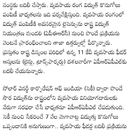
సంస్థకు బదిలీ చేస్తారు. వ్యవసాయ రంగ విద్యుత్‌ కొనుగోలు
పంపిణీ బాధ్యతలను ఇది పర్యవేక్షిస్తుంది. వ్యవసాయ రంగంలో
విద్యుత్‌ పంపిణీకి అవసరమైన లైసెన్సును రాష్ట్ర విద్యుత్‌
నియంత్రణ మండలి (ఏపీఈఆర్‌సీ) నుంచి పొందే ప్రక్రియను
వెంటనే ప్రారంభించాలని తాజా ఉత్తర్వుల్లో పేర్కొన్నారు.
ప్రస్తుతం రాష్ట్ర డిస్కంల పరిధిలో ఉన్న 11 కేవీ వ్యవసాయ ఫీడర్‌
ఆస్తులను (లైన్లు, ట్రాన్స్‌ఫార్మర్లు) దశలవారీగా ఏపీఆర్‌ఏపీఎల్‌కు
బదలీ చేయనున్నారు.
సోలార్‌ ఎనర్జీ కార్పొరేషన్‌ ఆఫ్‌ ఇండియా (సెకీ) ద్వారా పొందే
సౌర విద్యుత్‌ను రాష్ట్రంలోని వ్యవసాయ వినియోగదారులకు
నేరుగా సరఫరా చేసే బాధ్యతనూ ఏపీఆర్‌ఏపీఎల్‌ చేపడుతుంది.
సెకీ నుంచి సేకరించే 7 వేల మెగావాట్ల విద్యుత్తు కొనుగోలు
ఒప్పందానికి అనుగుణంగా.. వ్యవసాయ ఫీడర్ల బదిలీ ప్రక్రియను