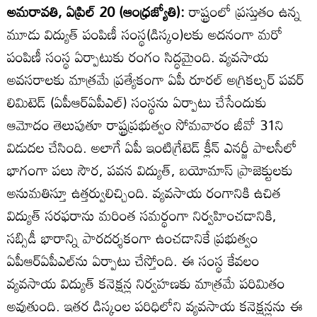
అమరావతి, ఏప్రిల్‌ 20 (ఆంధ్రజ్యోతి):
రాష్ట్రంలో ప్రస్తుతం ఉన్న
మూడు విద్యుత్‌ పంపిణీ సంస్థ(డిస్కం)లకు అదనంగా మరో
పంపిణీ సంస్థ ఏర్పాటుకు రంగం సిద్ధమైంది. వ్యవసాయ
అవసరాలకు మాత్రమే ప్రత్యేకంగా ఏపీ రూరల్‌ అగ్రికల్చర్‌ పవర్‌
లిమిటెడ్‌ (ఏపీఆర్‌ఏపీఎల్‌) సంస్థను ఏర్పాటు చేసేందుకు
ఆమోదం తెలుపుతూ రాష్ట్రప్రభుత్వం సోమవారం జీవో 31ని
విడుదల చేసింది. అలాగే ఏపీ ఇంటిగ్రేటెడ్‌ క్లీన్‌ ఎనర్జీ పాలసీలో
భాగంగా పలు సౌర, పవన విద్యుత్‌, బయోమాస్‌ ప్రాజెక్టులకు
అనుమతిస్తూ ఉత్తర్వులిచ్చింది. వ్యవసాయ రంగానికి ఉచిత
విద్యుత్‌ సరఫరాను మరింత సమర్థంగా నిర్వహించడానికి,
సబ్సిడీ భారాన్ని పారదర్శకంగా ఉంచడానికే ప్రభుత్వం
ఏపీఆర్‌ఏపీఎల్‌ను ఏర్పాటు చేస్తోంది. ఈ సంస్థ కేవలం
వ్యవసాయ విద్యుత్‌ కనెక్షన్ల నిర్వహణకు మాత్రమే పరిమితం
అవుతుంది. ఇతర డిస్కంల పరిధిలోని వ్యవసాయ కనెక్షన్లను ఈ