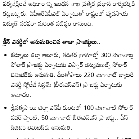
పర్యవేక్షించే అధికారాన్ని ఇంధన శాఖ ప్రత్యేక ప్రధాన కార్యదర్శికి
కట్టబెట్టారు. ఏపీఆర్‌ఏపీఎల్‌ ఏర్పాటుతో రాష్ట్రంలో వ్యవసాయ
విద్యుత్‌ సరఫరా మరింత పటిష్ఠం కానుంది.
క్లీన్‌ ఎనర్జీలో అనుమతించిన తాజా ప్రాజెక్టులు..
కర్నూలు జిల్లా ఆలూరు, తదితర గ్రామాల్లో 300 మెగావాట్ల
సోలార్‌ ప్రాజెక్టు ఏర్పాటుకు ఎస్సార్‌ రెన్యువబుల్స్‌ సోలార్‌
లిమిటెడ్‌కు అనుమతి. దీంతోపాటు 220 మెగావాట్‌ బ్యాటరీ
ఎనర్జీ స్టోరేజీ సిస్టమ్‌ (బీఈఎస్ఎస్‌) ప్రాజెక్టు ఏర్పాటుకు
ఆమోదం.
శ్రీసత్యసాయి జిల్లా ఎన్‌పీ కుంటలో 100 మెగావాట్‌ సోలార్‌
పవర్‌ ప్లాంట్‌, 50 మెగావాట్‌ బీఈఎస్ఎస్‌ ప్రాజెక్టు.. పేస్‌
డిజిటెక్‌ లిమిటెడ్‌కు అనుమతి.