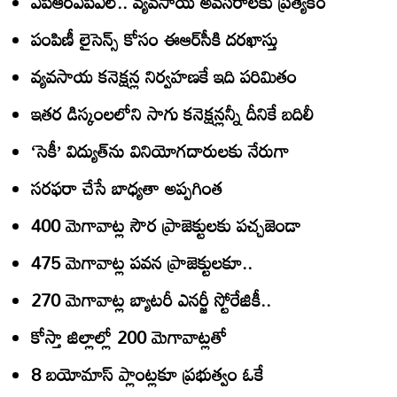
ఏపీఆర్‌ఏపీఎల్‌.. వ్యవసాయ అవసరాలకు ప్రత్యేకం
పంపిణీ లైసెన్స్‌ కోసం ఈఆర్‌సీకి దరఖాస్తు
వ్యవసాయ కనెక్షన్ల నిర్వహణకే ఇది పరిమితం
ఇతర డిస్కంలలోని సాగు కనెక్షన్లన్నీ దీనికే బదిలీ
‘సెకీ’ విద్యుత్‌ను వినియోగదారులకు నేరుగా
సరఫరా చేసే బాధ్యతా అప్పగింత
400 మెగావాట్ల సౌర ప్రాజెక్టులకు పచ్చజెండా
475 మెగావాట్ల పవన ప్రాజెక్టులకూ..
270 మెగావాట్ల బ్యాటరీ ఎనర్జీ స్టోరేజికీ..
కోస్తా జిల్లాల్లో 200 మెగావాట్లతో
8 బయోమాస్‌ ప్లాంట్లకూ ప్రభుత్వం ఓకే