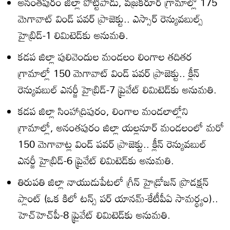
అనంతపురం జిల్లా పొట్టిపాడు, వజ్రకరూర్‌ గ్రామాల్లో 175
మెగావాట్‌ విండ్‌ పవర్‌ ప్రాజెక్టు.. ఎస్సార్‌ రెన్యువబుల్స్‌
హైబ్రిడ్‌-1 లిమిటెడ్‌కు అనుమతి.
కడప జిల్లా పులివెందుల మండలం లింగాల తదితర
గ్రామాల్లో 150 మెగావాట్‌ విండ్‌ పవర్‌ ప్రాజెక్టు.. క్లీన్‌
రెన్యువబుల్‌ ఎనర్జీ హైబ్రిడ్‌-7 ప్రైవేట్‌ లిమిటెడ్‌కు అనుమతి.
కడప జిల్లా సింహాద్రిపురం, లింగాల మండలాల్లోని
గ్రామాల్లో, అనంతపురం జిల్లా యల్లనూర్‌ మండలంలో మరో
150 మెగావాట్ల విండ్‌ పవర్‌ ప్రాజెక్టు.. క్లీన్‌ రెన్యువబుల్‌
ఎనర్జీ హైబ్రిడ్‌-6 ప్రైవేట్‌ లిమిటెడ్‌కు అనుమతి.
తిరుపతి జిల్లా నాయుడుపేటలో గ్రీన్‌ హైడ్రోజన్‌ ప్రొడక్షన్‌
ప్లాంట్‌ (ఒక కిలో టన్స్‌ పర్‌ యానమ్‌-కేటీపీఏ సామర్థ్యం)..
హెచ్‌హెచ్‌పీ-8 ప్రైవేట్‌ లిమిటెడ్‌కు అనుమతి.