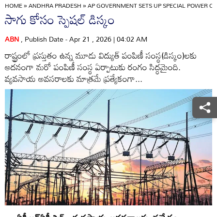
HOME
»
ANDHRA PRADESH
»
AP GOVERNMENT SETS UP SPECIAL POWER C
సాగు కోసం స్పెషల్‌ డిస్కం
ABN
, Publish Date - Apr 21 , 2026 | 04:02 AM
రాష్ట్రంలో ప్రస్తుతం ఉన్న మూడు విద్యుత్‌ పంపిణీ సంస్థ(డిస్కం)లకు
అదనంగా మరో పంపిణీ సంస్థ ఏర్పాటుకు రంగం సిద్ధమైంది.
వ్యవసాయ అవసరాలకు మాత్రమే ప్రత్యేకంగా...