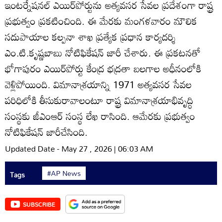
ఇంటర్నేషనల్‌ ఎయిర్‌పోర్టును అత్యవసర సేవల ప్రదేశంగా రాష్ట్ర
ప్రభుత్వం ప్రకటించింది. ఈ మేరకు మంగళవారం మౌలిక
సదుపాయాల కల్పనా శాఖ ప్రత్యేక ప్రధాన కార్యదర్శి
ఎం.టి.కృష్ణబాబు నోటిఫికేషన్‌ జారీ చేశారు. ఈ ప్రకటనతో
భోగాపురం ఎయిర్‌పోర్టు కేంద్ర భద్రతా బలగాల అధీనంలోకి
వెళ్లిపోయింది. విమానాశ్రయాన్ని 1971 అత్యవసర సేవల
పరిధిలోకి తీసుకురావాలంటూ రాష్ట్ర విమానాశ్రయాభివృద్ధి
సంస్థకు జీఎంఆర్‌ సంస్థ లేఖ రాసింది. ఆమేరకు ప్రభుత్వం
నోటిఫికేషన్‌ జారీచేసింది.
Updated Date - May 27 , 2026 | 06:03 AM
#AP News
Tags
SUBSCRIBE