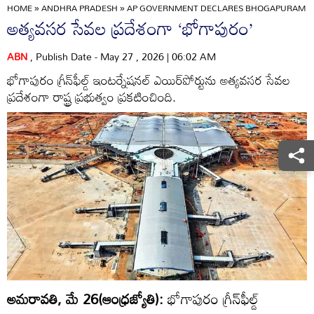
HOME
»
ANDHRA PRADESH
»
AP GOVERNMENT DECLARES BHOGAPURAM INT
అత్యవసర సేవల ప్రదేశంగా ‘భోగాపురం’
ABN
, Publish Date - May 27 , 2026 | 06:02 AM
భోగాపురం గ్రీన్‌ఫీల్డ్‌ ఇంటర్నేషనల్‌ ఎయిర్‌పోర్టును అత్యవసర సేవల
ప్రదేశంగా రాష్ట్ర ప్రభుత్వం ప్రకటించింది.
అమరావతి, మే 26(ఆంధ్రజ్యోతి):
భోగాపురం గ్రీన్‌ఫీల్డ్‌