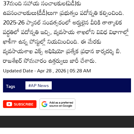
37మంది సహాయ సంచాలకుల(ఏడీ)కు
ఉపసంచాలకులు(డీడీ)లుగా ప్రభుత్వం పదోన్నతి కల్పించింది.
2025-26 ప్యానల్‌ సంవత్సరంలో అర్హులైన వీరికి తాత్కాలిక
పద్ధతిలో పదోన్నతి ఇచ్చి, వ్యవసాయ శాఖలోని వివిధ విభాగాల్లో
ఖాళీగా ఉన్న పోస్టుల్లో నియమించింది. ఈ మేరకు
వ్యవసాయశాఖ ఎక్స్‌ అఫిషియో ప్రత్యేక ప్రధాన కార్యదర్శి బి.
రాజశేఖర్‌ సోమవారం ఉత్తర్వులు జారీ చేశారు.
Updated Date - Apr 28 , 2026 | 05:28 AM
#AP News
Tags
SUBSCRIBE