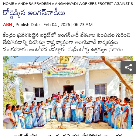
HOME
»
ANDHRA PRADESH
»
ANGANWADI WORKERS PROTEST AGAINST BU
రోడ్డెక్కిన అంగన్‌వాడీలు
ABN
, Publish Date - Feb 04 , 2026 | 06:23 AM
కేంద్రం ప్రవేశపెట్టిన బడ్జెట్‌లో అంగన్‌వాడీ వేతనాల పెంపుదల గురించి
లేకపోవడాన్ని నిరసిస్తూ రాష్ట్ర వ్యాప్తంగా అంగన్‌వాడీ కార్యకర్తలు
మంగళవారం ఆందోళన చేపట్టారు. సుప్రీంకోర్టు ఉత్తర్వుల ప్రకారం..