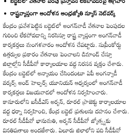
బడ్జెట్‌లో వేతనాల పెంపు ప్రస్తావన లేకపోవడంపై ఆగ్రహం
రాష్ట్రవ్యాప్తంగా ఆందోళన ఆంధ్రజ్యోతి న్యూస్‌ నెట్‌వర్క్‌
కేంద్రం ప్రవేశపెట్టిన బడ్జెట్‌లో అంగన్‌వాడీ వేతనాల పెంపుదల
గురించి లేకపోవడాన్ని నిరసిస్తూ రాష్ట్ర వ్యాప్తంగా అంగన్‌వాడీ
కార్యకర్తలు మంగళవారం ఆందోళన చేపట్టారు. సుప్రీంకోర్టు
ఉత్తర్వుల ప్రకారం వేతనాలు పెంచాలని డిమాండ్‌ చేస్తూ
జిల్లాల్లోని సీడీపీవో కార్యాలయాల వద్ద నిరసన వ్యక్తం చేశారు.
కేంద్రం బడ్జెట్‌లో అన్యాయం చేసిందంటూ ఏపీ అంగన్వాడీ
వర్కర్స్‌ అండ్‌ హెల్పర్స్‌ యూనియన్‌ ఆధ్వర్యంలో అంగన్‌వాడీ
కార్యకర్తలు విజయవాడలో ఆందోళన నిర్వహించారు.
కానూరులోని ఐసీడీఎస్‌ అర్బన్‌, రూరల్‌ ప్రాజెక్టు కార్యాలయాల
వద్ద ధర్నా నిర్వహించి, కేంద్ర బడ్జెట్‌ ప్రతులను దహనం చేశారు.
రూరల్‌ సీడీపీవో భానుమతి, అర్బన్‌ సీడీపీవో జ్యోత్స్నకు
వినతిపత్రాలు అందజేశారు. ఏలూరు జిల్లాలోని పది సీడీపీవో