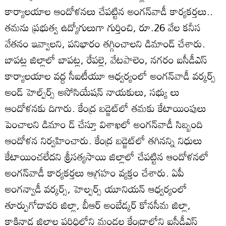
కార్యాలయాల ఆందోళనలు చేపట్టిన అంగన్‌వాడీ కార్యకర్తలు..
తమను ప్రభుత్వ ఉద్యోగులుగా గుర్తించి, రూ.26 వేల కనీస
వేతనం ఇవ్వాలని, పనిభారం తగ్గించాలని డిమాండ్‌ చేశారు.
బాపట్ల జిల్లాలో బాపట్ల, రేపల్లె, వేటపాలెం, నగరం ఐసీడీఎస్‌
కార్యాలయాల వద్ద సీఐటీయూ ఆధ్వర్యంలో అంగన్‌వాడీ వర్కర్స్‌
అండ్‌ హెల్ప్‌ర్స్‌ అసోసియేషన్‌ నాయకులు, సభ్యు లు
ఆందోళనకు దిగారు. కేంద్ర బడ్జెట్‌లో తమకు కేటాయింపులు
పెంచాలని డిమాం డ్‌ చేస్తూ విశాఖలో అంగన్‌వాడీ సిబ్బంది
ఆందోళన నిర్వహించారు. కేంద్ర బడ్జెట్‌లో తగినన్ని నిధులు
కేటాయించలేదని శ్రీసత్యసాయి జిల్లాలో చేపట్టిన ఆందోళనలో
అంగన్‌వాడీ కార్యకర్తలు ఆగ్రహం వ్యక్తం చేశారు. ఏపీ
అంగన్వాడీ వర్కర్స్‌, హెల్పర్స్‌ యూనియన్‌ ఆధ్వర్యంలో
తూర్పుగోదావరి జిల్లా, బీఆర్‌ అంబేడ్కర్‌ కోనసీమ జిల్లా,
కాకినాడ జిల్లాల పరిధిలోని మండల కేంద్రాల్లోని ఐసీడీఎస్‌