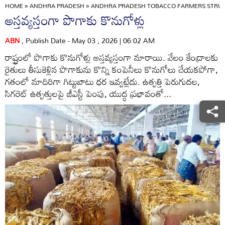
HOME
»
ANDHRA PRADESH
»
ANDHRA PRADESH TOBACCO FARMERS STRUGGL
అస్తవ్యస్తంగా పొగాకు కొనుగోళ్లు
ABN
, Publish Date - May 03 , 2026 | 06:02 AM
రాష్ట్రంలో పొగాకు కొనుగోళ్లు అస్తవ్యస్తంగా మారాయి. వేలం కేంద్రాలకు
రైతులు తీసుకెళ్లిన పొగాకును కొన్ని కంపెనీలు కొనుగోలు చేయకపోగా,
గతంలో మాదిరిగా గిట్టుబాటు ధర ఇవ్వట్లేదు. ఉత్పత్తి పెరుగుదల,
సిగరెట్‌ ఉత్పత్తులపై జీఎస్టీ పెంపు, యుద్ధ ప్రభావంతో...