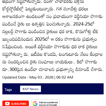
తీవ్రంగా నష్టపోతున్నారు. దీంతో చాలావరకు బేళ్లను
కోల్డ్‌స్టోరేజీల్లో పెట్టుకుంటున్నారు. గత మూడేళ్లు ధరలు
ఆశాజనకంగా ఉండటంతో సం ప్రదాయంగా వర్జీనియా పొగాకు
పండించే రైతు లు ఉత్పత్తిని పెంచుతున్నారు. 2024-25లో
నల్లబర్లీ పొగాకు పండించిన రైతులు ధర రాక, కొనుగోళ్లు లేక
ఇబ్బందిపడినందున 2025లో ఆ రకం పొగాకును ప్రభుత్వం
నిషేధించింది. అయితే వర్జీనియా పొగాకుకు ధర రాక రైతులు
నష్టపోతున్నా రు. ఇటీవల కొండపి, టంగుటూరు వేలం కేంద్రాల
ను సందర్శించిన రైతు సంఘాలు నాయకులు.. కిలో పొగాకు
రూ.300పైన ఉండేలా చూడాలని ప్రభుత్వాన్ని డిమాండ్‌ చేశారు.
Updated Date - May 03 , 2026 | 06:02 AM
#AP News
Tags
SUBSCRIBE