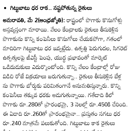
గిట్టుబాటు ధర రాక.. నష్టపోతున్న రైతులు
అమరావతి, మే 2(ఆంధ్రజ్యోతి):
రాష్ట్రంలో పొగాకు కొనుగోళ్లు
అస్తవ్యస్తంగా మారాయి. వేలం కేంద్రాలకు రైతులు తీసుకెళ్లిన
పొగాకును కొన్ని కంపెనీలు కొనుగోలు చేయకపోగా, గతంలో
మాదిరిగా గిట్టుబాటు ధర ఇవ్వట్లేదు. ఉత్పత్తి పెరుగుదల, సిగరెట్‌
ఉత్పత్తులపై జీఎస్టీ పెంపు, యుద్ధ ప్రభావంతో మార్కెట్‌
ఒడిదుడుకులు ఎదుర్కొంటోంది. కొన్ని వేలం కేంద్రాల్లో రోజు
విడిచి రోజే విక్రయాలు జరుగుతున్నా.. రైతులు తీసుకెళ్లిన బేళ్ల
ను పొగాకు బోర్డుకు పరిమితంగానే అనుమతిస్తున్నారు. కొన్ని
కంపెనీలు తక్కువ ధరకు అడుగుతున్నాయి. గతేడాది కిలో
పొగాకు రూ.280తో ప్రారంభమై, 3 నెలల్లో రూ.450కి చేరింది.
ఈ ఏడాది రూ.260తో ప్రారంభమైనా.. ప్రస్తుతం సగటు ధర
రూ.240 మాత్రమే పలుకుతోంది. గిట్టుబాటు కాక రైతులు