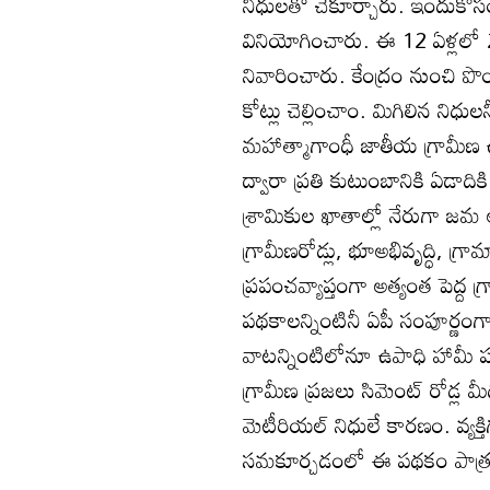
నిధులతో చేకూర్చారు. ఇందుకోసం
వినియోగించారు. ఈ 12 ఏళ్లలో 
నివారించారు. కేంద్రం నుంచి పొ
కోట్లు చెల్లించాం. మిగిలిన నిధులన
మహాత్మాగాంధీ జాతీయ గ్రామీణ 
ద్వారా ప్రతి కుటుంబానికి ఏడాద
శ్రామికుల ఖాతాల్లో నేరుగా జమ 
గ్రామీణరోడ్లు, భూఅభివృద్ధి, గ్
ప్రపంచవ్యాప్తంగా అత్యంత పెద్
పథకాలన్నింటినీ ఏపీ సంపూర్ణం
వాటన్నింటిలోనూ ఉపాధి హామీ ప
గ్రామీణ ప్రజలు సిమెంట్‌ రోడ్
మెటీరియల్‌ నిధులే కారణం. వ్య
సమకూర్చడంలో ఈ పథకం పాత్ర 