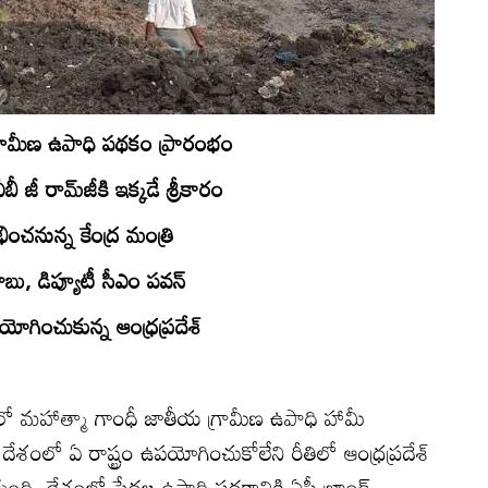
రామీణ ఉపాధి పథకం ప్రారంభం
జీ రామ్‌జీకి ఇక్కడే శ్రీకారం
భించనున్న కేంద్ర మంత్రి
బు, డిప్యూటీ సీఎం పవన్‌
యోగించుకున్న ఆంధ్రప్రదేశ్‌
 మహాత్మా గాంధీ జాతీయ గ్రామీణ ఉపాధి హామీ
దేశంలో ఏ రాష్ట్రం ఉపయోగించుకోలేని రీతిలో ఆంధ్రప్రదేశ్‌
ంది. దేశంలో పేదల ఉపాధి పథకానికి ఏపీ బ్రాండ్‌