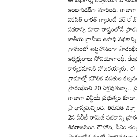
అంబాసిడర్‌గా మారింది. తాజాగా 
వికసిత్‌ భారత్‌ గ్యారెంటీ ఫర్‌ రోజ్
పథకాన్ని కూడా రాష్ట్రంలోనే ప
జాతీయ గ్రామీణ ఉపాధి పథకాన్న
గ్రామంలో అట్టహాసంగా ప్రారంభి
అధ్యక్షురాలు సోనియాగాంధీ, కేంద
కార్యక్రమానికి హాజరయ్యారు. ఈ
గ్రామాల్లో మౌలిక వసతుల కల్పన
ప్రారంభించి 20 ఏళ్లవుతున్నా..
తాజాగా ఎన్డీయే ప్రభుత్వం కూడా
ప్రాధాన్యమిచ్చింది. తిరుపతి జిల
2న వీబీజీ రామ్‌జీ పథకాన్ని ప్రా
శివరాజ్‌సింగ్‌ చౌహాన్‌, సీఎం 
ప్రారంభోత్సవంలో పాల్గొననున్నా