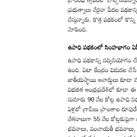
ప్రభుత్వాలు వేరైనా పేదల పథకాన్ని
చేస్తున్నారు. కొత్త పథకంలో కొన్న
మోపింది.
ఉపాధి పథకంలో సింహభాగం ఏపీ
ఉపాధి పథకాన్ని సద్వినియోగం చ
ఉంది. ఏటా కేంద్రం విడుదల చేసే
జాతీయస్థాయి అవార్డులు కూడా మన 
విభజిత ఆంధ్రప్రదేశ్‌లో కూడా
సుమారు 90 వేల కోట్ల ఉపాధి ని
ఏళ్లలో గ్రామీణ ప్రాంతాల రూప
వేతనాలుగా 55 వేల కోట్లకుపైగా ఖాత
భవనాలు, పంచాయతీ భవనాలు, మిన