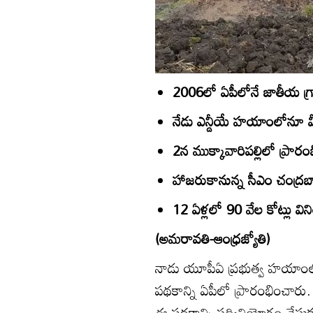
2006లో ఏపీలోనే జాతీయ గ్
నేడు ఎన్డీయే హయాంలోనూ వీబీ 
2న ముక్కావారిపల్లిలో ప్రారం
హాజరుకానున్న సీఎం చంద్రబా
12 ఏళ్లలో 90 వేల కోట్లు విని
(అమరావతి-ఆంధ్రజ్యోతి)
నాడు యూపీఏ ప్రభుత్వ హయాంలో
పథకాన్ని ఏపీలో ప్రారంభించారు. 
ఈ పథకాన్ని సద్వినియోగం చేసుకు