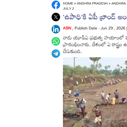
HOME
»
ANDHRA PRADESH
»
ANDHRA 
JULY 2
‘ఉపాధి’కి ఏపీ బ్రాండ్‌ అం
ABN
, Publish Date - Jun 29 , 2026
నాడు యూపీఏ ప్రభుత్వ హయాంలో మహ
ప్రారంభించారు. దేశంలో ఏ రాష్ట్రం 
చేసుకుంది.