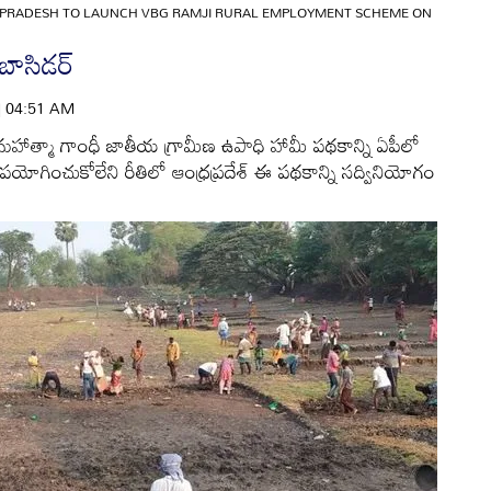
PRADESH TO LAUNCH VBG RAMJI RURAL EMPLOYMENT SCHEME ON
బాసిడర్‌
 | 04:51 AM
ాత్మా గాంధీ జాతీయ గ్రామీణ ఉపాధి హామీ పథకాన్ని ఏపీలో
ఉపయోగించుకోలేని రీతిలో ఆంధ్రప్రదేశ్‌ ఈ పథకాన్ని సద్వినియోగం