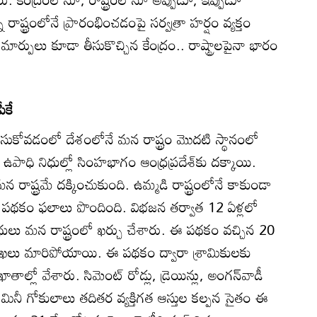
 రాష్ట్రంలోనే ప్రారంభించడంపై సర్వత్రా హర్షం వ్యక్తం
ి మార్పులు కూడా తీసుకొచ్చిన కేంద్రం.. రాష్ట్రాలపైనా భారం
కే
ేసుకోవడంలో దేశంలోనే మన రాష్ట్రం మొదటి స్థానంలో
 ఉపాధి నిధుల్లో సింహభాగం ఆంధ్రప్రదేశ్‌కు దక్కాయి.
రాష్ట్రమే దక్కించుకుంది. ఉమ్మడి రాష్ట్రంలోనే కాకుండా
 ఈ పథకం ఫలాలు పొందింది. విభజన తర్వాత 12 ఏళ్లలో
ధులు మన రాష్ట్రంలో ఖర్చు చేశారు. ఈ పథకం వచ్చిన 20
ురేఖలు మారిపోయాయి. ఈ పథకం ద్వారా శ్రామికులకు
ాల్లో వేశారు. సిమెంట్‌ రోడ్లు, డ్రెయిన్లు, అంగన్‌వాడీ
ీ గోకులాలు తదితర వ్యక్తిగత ఆస్తుల కల్పన సైతం ఈ