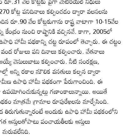
 రూ.31 వేల కోట్లకు పైగా మెటీరియల్‌ నిధులు
270 కోట్ల పనిదినాలు కల్పించడం ద్వారా వలసలను
ందిన రూ.90 వేల కోట్లకుగాను రాష్ట్ర వాటాగా 10-15వేల
్నీ కేంద్రం నుంచి రాష్ట్రానికి వచ్చినవే. కాగా, 2005లో
ఉపాధి హామీ పథకాన్ని చట్ట రూపంలో తెచ్చారు. ఈ చట్టం
ికి వంద రోజులు పని దినాలు కల్పించారు. వేతనాలు
అయ్యే వెసులుబాటు కల్పించారు. నీటి సంరక్షణ,
రామాల్లో అన్ని రకాల మౌలిక వసతులు కల్పన ద్వారా
ద గ్రామీణ ఉపాధి హామీ పథకంగా పేరుగాంచింది. ఈ
గా ఉపయోగించుకున్నట్లు గణాంకాలున్నాయి. అయితే
థకం మాత్రమే గ్రామాల రూపురేఖలను మార్చేసింది.
ల మీద తిరుగుతున్నారంటే అందుకు ఉపాధి హామీ పథకంలోని
క్తిగత ఆస్తులతోపాటు పంచాయతీలకు ఆస్తులు
మరువలేనిది.