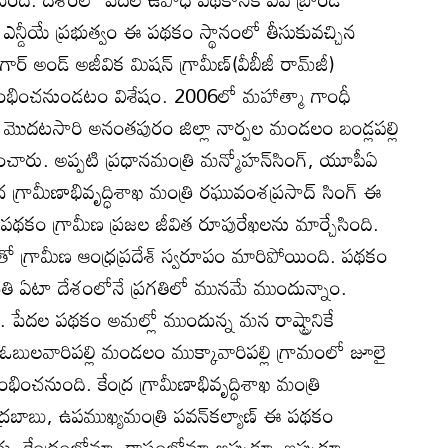
ఎన్డీయే ప్రభుత్వం ఈ పథకం స్థానంలో తీసుకువచ్చిన
‌గార్‌ అండ్‌ అజీవిక మిషన్‌ గ్రామీణ్‌(వీబీజీ రామ్‌జీ)
్రారంభించనుండటం విశేషం. 2006లో మహాత్మా గాంధీ
ి మొదటసారి అనంతపురం జిల్లా నార్పల మండలం బండ్లపల్లి
ంచారు. అప్పటి ప్రధానమంత్రి మన్మోహన్‌సింగ్‌, యూపీఏ
్ర గ్రామీణాభివృద్ధిశాఖ మంత్రి రఘువంశప్రసాద్‌ సింగ్‌ ఈ
 పథకం గ్రామీణ ప్రజల జీవిత రూపురేఖలను మార్చేసింది.
తో గ్రామీణ ఆంధ్రప్రదేశ్‌ స్వరూపం మారిపోయింది. పథకం
 ప్రతి ఏటా దేశంలోనే ప్రగతిలో మునమే ముందున్నాం.
.. పేదల పథకం అమల్లో ముందున్న మన రాష్ట్రానికే
్లా ఓబులవారిపల్లి మండలం ముక్కావారిపల్లి గ్రామంలో జూలై
రంభించనుంది. కేంద్ర గ్రామీణాభివృద్ధిశాఖ మంత్రి
చంద్రబాబు, ఉపముఖ్యమంత్రి పవన్‌కల్యాణ్‌ ఈ పథకం
రు. కేంద్రంలోనూ, రాష్ట్రంలోనూ అప్పుడూ, ఇప్పుడూ