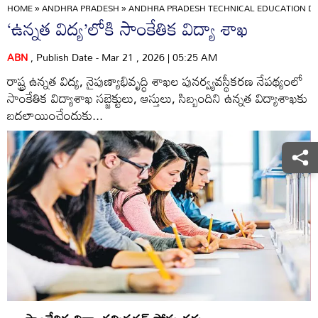
HOME
»
ANDHRA PRADESH
»
ANDHRA PRADESH TECHNICAL EDUCATION DE
‘ఉన్నత విద్య’లోకి సాంకేతిక విద్యా శాఖ
ABN
, Publish Date - Mar 21 , 2026 | 05:25 AM
రాష్ట్ర ఉన్నత విద్య, నైపుణ్యాభివృద్ధి శాఖల పునర్వ్యవస్థీకరణ నేపథ్యంలో
సాంకేతిక విద్యాశాఖ సబ్జెక్టులు, ఆస్తులు, సిబ్బందిని ఉన్నత విద్యాశాఖకు
బదలాయించేందుకు...