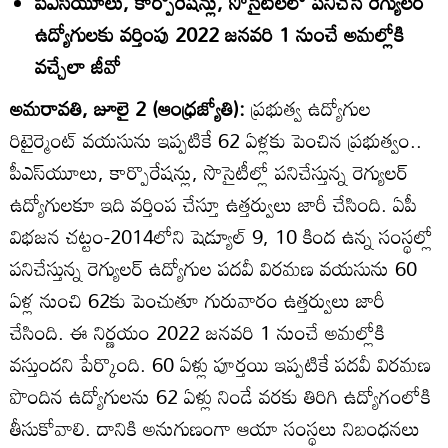
పీఎస్‌యూలు, కార్పొరేషన్లు, సొసైటీలలో పనిచేసే రెగ్యులర్‌
ఉద్యోగులకు వర్తింపు 2022 జనవరి 1 నుంచే అమల్లోకి
వచ్చేలా జీవో
అమరావతి, జూలై 2 (ఆంధ్రజ్యోతి):
ప్రభుత్వ ఉద్యోగుల
రిటైర్మెంట్‌ వయసును ఇప్పటికే 62 ఏళ్లకు పెంచిన ప్రభుత్వం..
పీఎస్‌యూలు, కార్పొరేషన్లు, సొసైటీల్లో పనిచేస్తున్న రెగ్యులర్‌
ఉద్యోగులకూ ఇది వర్తింప చేస్తూ ఉత్తర్వులు జారీ చేసింది. ఏపీ
విభజన చట్టం-2014లోని షెడ్యూల్‌ 9, 10 కింద ఉన్న సంస్థల్లో
పనిచేస్తున్న రెగ్యులర్‌ ఉద్యోగుల పదవీ విరమణ వయసును 60
ఏళ్ల నుంచి 62కు పెంచుతూ గురువారం ఉత్తర్వులు జారీ
చేసింది. ఈ నిర్ణయం 2022 జనవరి 1 నుంచే అమల్లోకి
వస్తుందని పేర్కొంది. 60 ఏళ్లు పూర్తయి ఇప్పటికే పదవీ విరమణ
పొందిన ఉద్యోగులను 62 ఏళ్లు నిండే వరకు తిరిగి ఉద్యోగంలోకి
తీసుకోవాలి. దానికి అనుగుణంగా ఆయా సంస్థలు నిబంధనలు