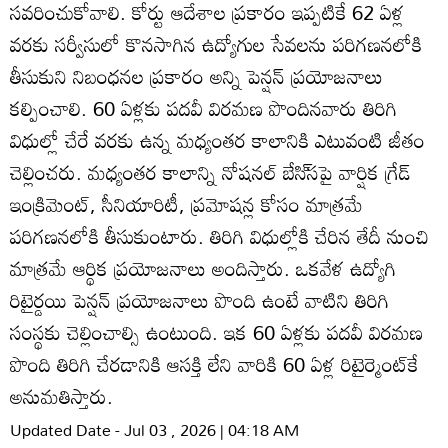
సవరించుకోవాలి. కోర్టు ఆదేశాల ప్రకారం ఇప్పటికే 62 ఏళ్ల
వరకు సర్వీసులో కొనసాగిన ఉద్యోగుల సేవలను పరిగణనలోకి
తీసుకుని నిబంధనల ప్రకారం అన్ని పెన్షన్‌ ప్రయోజనాలు
కల్పించాలి. 60 ఏళ్లకు పదవీ విరమణ పొందినవారు తిరిగి
విధుల్లో చేరే వరకు ఉన్న మధ్యంతర కాలానికి ఎటువంటి జీతం
చెల్లించరు. మధ్యంతర కాలాన్ని నోషనల్‌ బేసి్‌సపై వార్షిక గ్రేడ్‌
ఇంక్రిమెంట్‌, సీనియారిటీ, ప్రమోషన్ల కోసం మాత్రమే
పరిగణనలోకి తీసుకుంటారు. తిరిగి విధుల్లోకి చేరిన తేదీ నుంచి
మాత్రమే ఆర్థిక ప్రయోజనాలు అందిస్తారు. ఒకవేళ ఉద్యోగి
రిటైర్డయి పెన్షన్‌ ప్రయోజనాలు పొంది ఉంటే వాటిని తిరిగి
సంస్థకు చెల్లించాల్సి ఉంటుంది. ఇక 60 ఏళ్లకు పదవీ విరమణ
పొంది తిరిగి చేరడానికి ఆసక్తి లేని వారికి 60 ఏళ్ల రిటైర్మెంట్‌కే
అనుమతిస్తారు.
Updated Date - Jul 03 , 2026 | 04:18 AM