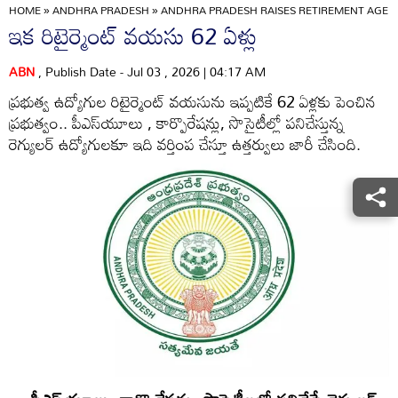
HOME
»
ANDHRA PRADESH
»
ANDHRA PRADESH RAISES RETIREMENT AGE T
ఇక రిటైర్మెంట్‌ వయసు 62 ఏళ్లు
ABN
, Publish Date - Jul 03 , 2026 | 04:17 AM
ప్రభుత్వ ఉద్యోగుల రిటైర్మెంట్‌ వయసును ఇప్పటికే 62 ఏళ్లకు పెంచిన
ప్రభుత్వం.. పీఎస్‌యూలు , కార్పొరేషన్లు, సొసైటీల్లో పనిచేస్తున్న
రెగ్యులర్‌ ఉద్యోగులకూ ఇది వర్తింప చేస్తూ ఉత్తర్వులు జారీ చేసింది.