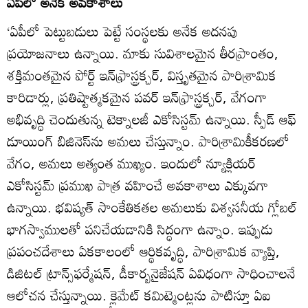
ఏపీలో అనేక అవకాశాలు
‘ఏపీలో పెట్టుబడులు పెట్టే సంస్థలకు అనేక అదనపు
ప్రయోజనాలు ఉన్నాయి. మాకు సువిశాలమైన తీరప్రాంతం,
శక్తిమంతమైన పోర్ట్‌ ఇన్‌ఫ్రాస్ట్రక్చర్‌, విస్తృతమైన పారిశ్రామిక
కారిడార్లు, ప్రతిష్టాత్మకమైన పవర్‌ ఇన్‌ఫ్రాస్ట్రక్చర్‌, వేగంగా
అభివృద్ధి చెందుతున్న టెక్నాలజీ ఎకోసిస్టమ్‌ ఉన్నాయి. స్పీడ్‌ ఆఫ్‌
డూయింగ్‌ బిజినెస్‌ను అమలు చేస్తున్నాం. పారిశ్రామికీకరణలో
వేగం, అమలు అత్యంత ముఖ్యం. ఇందులో న్యూక్లియర్‌
ఎకోసిస్టమ్‌ ప్రముఖ పాత్ర వహించే అవకాశాలు ఎక్కువగా
ఉన్నాయి. భవిష్యత్‌ సాంకేతికతల అమలుకు విశ్వసనీయ గ్లోబల్‌
భాగస్వాములతో పనిచేయడానికి సిద్ధంగా ఉన్నాం. ఇప్పుడు
ప్రపంచదేశాలు ఏకకాలంలో ఆర్థికవృద్ధి, పారిశ్రామిక వ్యాప్తి,
డిజిటల్‌ ట్రాన్స్‌ఫర్మేషన్‌, డీకార్బనైజేషన్‌ ఏవిధంగా సాధించాలనే
ఆలోచన చేస్తున్నాయి. క్లైమేట్‌ కమిట్మెంట్లను పాటిస్తూ ఏఐ