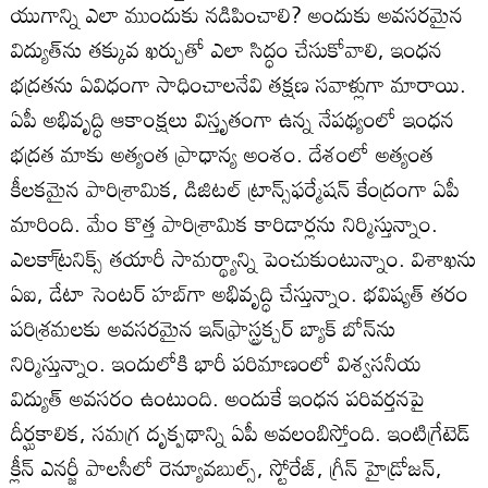
యుగాన్ని ఎలా ముందుకు నడిపించాలి? అందుకు అవసరమైన
విద్యుత్‌ను తక్కువ ఖర్చుతో ఎలా సిద్ధం చేసుకోవాలి, ఇంధన
భద్రతను ఏవిధంగా సాధించాలనేవి తక్షణ సవాళ్లుగా మారాయి.
ఏపీ అభివృద్ధి ఆకాంక్షలు విస్తృతంగా ఉన్న నేపథ్యంలో ఇంధన
భద్రత మాకు అత్యంత ప్రాధాన్య అంశం. దేశంలో అత్యంత
కీలకమైన పారిశ్రామిక, డిజిటల్‌ ట్రాన్స్‌ఫర్మేషన్‌ కేంద్రంగా ఏపీ
మారింది. మేం కొత్త పారిశ్రామిక కారిడార్లను నిర్మిస్తున్నాం.
ఎలకా్ట్రనిక్స్‌ తయారీ సామర్థ్యాన్ని పెంచుకుంటున్నాం. విశాఖను
ఏఐ, డేటా సెంటర్‌ హబ్‌గా అభివృద్ధి చేస్తున్నాం. భవిష్యత్‌ తరం
పరిశ్రమలకు అవసరమైన ఇన్‌ఫ్రాస్ట్రక్చర్‌ బ్యాక్‌ బోన్‌ను
నిర్మిస్తున్నాం. ఇందులోకి భారీ పరిమాణంలో విశ్వసనీయ
విద్యుత్‌ అవసరం ఉంటుంది. అందుకే ఇంధన పరివర్తనపై
దీర్ఘకాలిక, సమగ్ర దృక్పథాన్ని ఏపీ అవలంబిస్తోంది. ఇంటిగ్రేటెడ్‌
క్లీన్‌ ఎనర్జీ పాలసీలో రెన్యూవబుల్స్‌, స్టోరేజ్‌, గ్రీన్‌ హైడ్రోజన్‌,