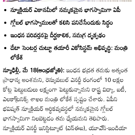
న్యూక్లియర్‌ ఎకానమీలో నమ్మకమైన భాగస్వామిగా ఏపీ
గ్లోబల్‌ భాగస్వాములతో కలిసి పనిచేసేందుకు సిద్ధం
ఇంధన పరివర్తనపై దీర్ఘకాలిక, సమగ్ర దృక్పథం
డేటా సెంటర్ల చుట్టూ తయారీ ఎకోసిస్టమ్‌ అభివృద్ధి: మంత్రి
లోకేశ్‌
న్యూఢిల్లీ, మే 18(ఆంధ్రజ్యోతి):
ఇంధన భద్రత తమకు అత్యంత
ప్రాధాన్య అంశమని, రెన్యువబుల్‌ ఎనర్జీ రంగంలో 10 లక్షల
కోట్ల పెట్టుబడులు లక్ష్యంగా పెట్టుకున్నామని రాష్ట్ర విద్యా, ఐటీ,
ఎలకా్ట్రనిక్స్‌ శాఖల మంత్రి లోకేశ్‌ స్పష్టం చేశారు. ఏపీని
భవిష్యత్‌ న్యూక్లియర్‌ ఆర్థికవ్యవస్థలో నమ్మకమైన గ్లోబల్‌
భాగస్వామిగా నిలబెట్టడం తమ ధ్యేయమని తెలిపారు.
న్యూక్లియర్‌ ఎనర్జీ ఇనిస్టిట్యూట్‌ (ఎన్‌ఈఐ), యూఎ్‌స-ఇండియా