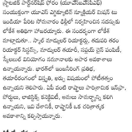
స్ర్టాటజిక్‌ పార్ట్‌నర్‌షిప్‌ ఫోరం (యూఎ్‌సఐఎ్‌సపీఎఫ్‌)
సంయుక్తంగా యూఎస్‌ ఎగ్జిక్యూటివ్‌ న్యూక్లియర్‌ మిషన్‌ టు
ఇండియా పేరిట సోమవారం ఢిల్లీలో నిర్వహించిన సదస్సుకు
లోకేశ్‌ అతిథిగా హాజరయ్యారు. ఈ సందర్భంగా లోకేశ్‌
మాట్లాడుతూ.. స్మాల్‌ మాడ్యులర్‌ రియాక్టర్లు, తదుపరి తరం
రియాక్టర్‌ సిస్టమ్స్‌, మాడ్యులర్‌ తయారీ, సప్లయ్‌ చైన్‌ పంపిణీ,
స్కేలబుల్‌ వినియోగం నమూనాలకు అపార అవకాశాలు
ఉన్నాయన్నారు. భారత్‌లో ఇంజనీరింగ్‌ ప్రతిభ,
తయారీరంగంలో విస్తృతి, ఖర్చు విషయంలో పోటీతత్వం
ఉన్నాయని తెలిపారు. ఏపీ వంటి రాష్ట్రాలు పారిశ్రామిక ఇన్‌ఫ్రా,
పోర్టులు, లాజిస్టిక్స్‌ కనెక్టివిటీ, అమలు సామర్థ్యాన్ని కలిగి
ఉన్నాయని, ఇవి దేశానికీ, రాష్ట్రానికీ ఒక చరిత్రాత్మక
అవకాశాన్ని కల్పిస్తాయన్నారు.