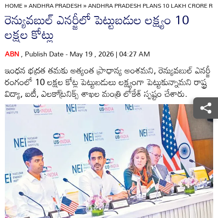
HOME
»
ANDHRA PRADESH
»
ANDHRA PRADESH PLANS 10 LAKH CRORE RE
రెన్యువబుల్‌ ఎనర్జీలో పెట్టుబడుల లక్ష్యం 10
లక్షల కోట్లు
ABN
, Publish Date - May 19 , 2026 | 04:27 AM
ఇంధన భద్రత తమకు అత్యంత ప్రాధాన్య అంశమని, రెన్యువబుల్‌ ఎనర్జీ
రంగంలో 10 లక్షల కోట్ల పెట్టుబడులు లక్ష్యంగా పెట్టుకున్నామని రాష్ట్ర
విద్యా, ఐటీ, ఎలకా్ట్రనిక్స్‌ శాఖల మంత్రి లోకేశ్‌ స్పష్టం చేశారు.