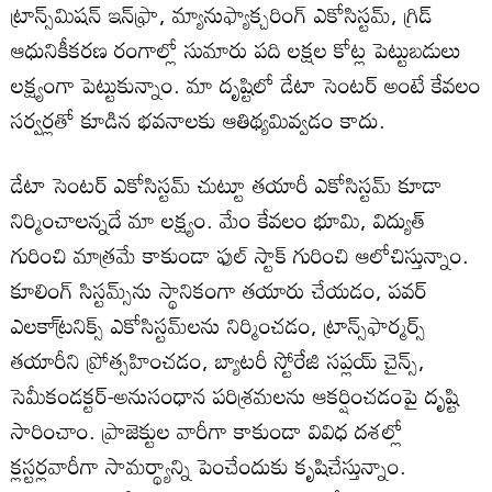
ట్రాన్స్‌మిషన్‌ ఇన్‌ఫ్రా, మ్యానుఫ్యాక్చరింగ్‌ ఎకోసిస్టమ్‌, గ్రిడ్‌
ఆధునికీకరణ రంగాల్లో సుమారు పది లక్షల కోట్ల పెట్టుబడులు
లక్ష్యంగా పెట్టుకున్నాం. మా దృష్టిలో డేటా సెంటర్‌ అంటే కేవలం
సర్వర్లతో కూడిన భవనాలకు ఆతిథ్యమివ్వడం కాదు.
డేటా సెంటర్‌ ఎకోసిస్టమ్‌ చుట్టూ తయారీ ఎకోసిస్టమ్‌ కూడా
నిర్మించాలన్నదే మా లక్ష్యం. మేం కేవలం భూమి, విద్యుత్‌
గురించి మాత్రమే కాకుండా ఫుల్‌ స్టాక్‌ గురించి ఆలోచిస్తున్నాం.
కూలింగ్‌ సిస్టమ్స్‌ను స్థానికంగా తయారు చేయడం, పవర్‌
ఎలకా్ట్రనిక్స్‌ ఎకోసిస్టమ్‌లను నిర్మించడం, ట్రాన్స్‌ఫార్మర్స్‌
తయారీని ప్రోత్సహించడం, బ్యాటరీ స్టోరేజి సప్లయ్‌ చైన్స్‌,
సెమీకండక్టర్‌-అనుసంధాన పరిశ్రమలను ఆకర్షించడంపై దృష్టి
సారించాం. ప్రాజెక్టుల వారీగా కాకుండా వివిధ దశల్లో
క్లస్టర్లవారీగా సామర్థ్యాన్ని పెంచేందుకు కృషిచేస్తున్నాం.