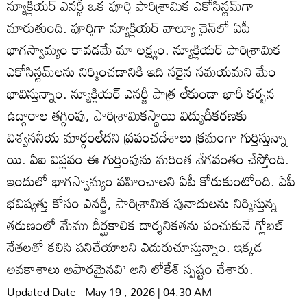
న్యూక్లియర్‌ ఎనర్జీ ఒక పూర్తి పారిశ్రామిక ఎకోసిస్టమ్‌గా
మారుతుంది. పూర్తిగా న్యూక్లియర్‌ వాల్యూ చైన్‌లో ఏపీ
భాగస్వామ్యం కావడమే మా లక్ష్యం. న్యూక్లియర్‌ పారిశ్రామిక
ఎకోసిస్టమ్‌లను నిర్మించడానికి ఇది సరైన సమయమని మేం
భావిస్తున్నాం. న్యూక్లియర్‌ ఎనర్జీ పాత్ర లేకుండా భారీ కర్బన
ఉద్గారాల తగ్గింపు, పారిశ్రామికస్థాయి విద్యుదీకరణకు
విశ్వసనీయ మార్గంలేదని ప్రపంచదేశాలు క్రమంగా గుర్తిస్తున్నా
యి. ఏఐ విప్లవం ఈ గుర్తింపును మరింత వేగవంతం చేస్తోంది.
ఇందులో భాగస్వామ్యం వహించాలని ఏపీ కోరుకుంటోంది. ఏపీ
భవిష్యత్తు కోసం ఎనర్జీ, పారిశ్రామిక పునాదులను నిర్మిస్తున్న
తరుణంలో మేము దీర్ఘకాలిక దార్శనికతను పంచుకునే గ్లోబల్‌
నేతలతో కలిసి పనిచేయాలని ఎదురుచూస్తున్నాం. ఇక్కడ
అవకాశాలు అపారమైనవి’ అని లోకేశ్‌ స్పష్టం చేశారు.
Updated Date - May 19 , 2026 | 04:30 AM