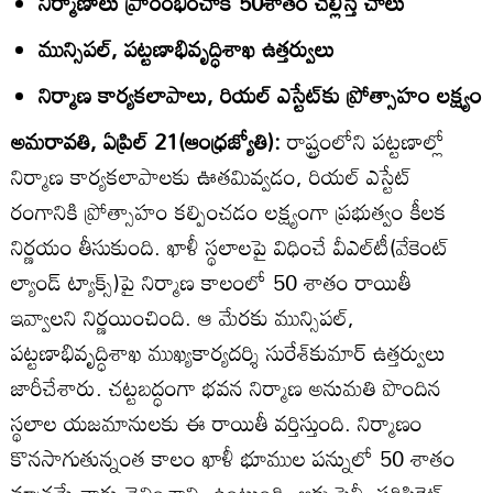
నిర్మాణాలు ప్రారంభించాక 50శాతం చెల్లిస్తే చాలు
మున్సిపల్‌, పట్టణాభివృద్ధిశాఖ ఉత్తర్వులు
నిర్మాణ కార్యకలాపాలు, రియల్‌ ఎస్టేట్‌కు ప్రోత్సాహం లక్ష్యం
అమరావతి, ఏప్రిల్‌ 21(ఆంధ్రజ్యోతి):
రాష్ట్రంలోని పట్టణాల్లో
నిర్మాణ కార్యకలాపాలకు ఊతమివ్వడం, రియల్‌ ఎస్టేట్‌
రంగానికి ప్రోత్సాహం కల్పించడం లక్ష్యంగా ప్రభుత్వం కీలక
నిర్ణయం తీసుకుంది. ఖాళీ స్థలాలపై విధించే వీఎల్‌టీ(వేకెంట్‌
ల్యాండ్‌ ట్యాక్స్‌)పై నిర్మాణ కాలంలో 50 శాతం రాయితీ
ఇవ్వాలని నిర్ణయించింది. ఆ మేరకు మున్సిపల్‌,
పట్టణాభివృద్ధిశాఖ ముఖ్యకార్యదర్శి సురేశ్‌కుమార్‌ ఉత్తర్వులు
జారీచేశారు. చట్టబద్ధంగా భవన నిర్మాణ అనుమతి పొందిన
స్థలాల యజమానులకు ఈ రాయితీ వర్తిస్తుంది. నిర్మాణం
కొనసాగుతున్నంత కాలం ఖాళీ భూముల పన్నులో 50 శాతం