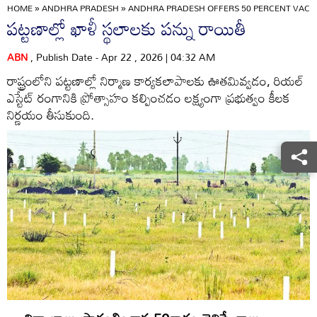
HOME
»
ANDHRA PRADESH
»
ANDHRA PRADESH OFFERS 50 PERCENT VACAN
పట్టణాల్లో ఖాళీ స్థలాలకు పన్ను రాయితీ
ABN
, Publish Date - Apr 22 , 2026 | 04:32 AM
రాష్ట్రంలోని పట్టణాల్లో నిర్మాణ కార్యకలాపాలకు ఊతమివ్వడం, రియల్‌
ఎస్టేట్‌ రంగానికి ప్రోత్సాహం కల్పించడం లక్ష్యంగా ప్రభుత్వం కీలక
నిర్ణయం తీసుకుంది.