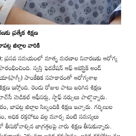
ు ప్రత్యేక శిక్షణ
్ల జిల్లాల వారికి
):
ప్రసవ సమయంలో మాతృ మరణాల నివారణకు ఆరోగ్య
ారంభించింది. స్వస్తి ఫెడరేషన్‌ ఆఫ్‌ అబెస్ట్రిక్‌ అండ్‌
ఇండియా(ఫాగ్సీ) సాంకేతిక సహకారంతో ఆరోగ్యశాఖ
యేక శిక్షణ ఇస్తోంది. రెండు రోజుల పాటు జరిగిన శిక్షణ
ెచ్‌సీ మెడికల్‌ ఆఫీసర్లు, స్టాఫ్‌ నర్సులు పాల్గొన్నారు.
, బాపట్ల జిల్లాల సిబ్బందికి శిక్షణ ఇచ్చారు. గర్భిణుల
ం, అధిక రక్తపోటు వల్ల మూర్చ వంటి సమస్యలు
ీసుకోవాల్సిన జాగ్రత్తలపై వారు శిక్షణ తీసుకున్నారు.
రణాలకు ఎక్కువగా అధిక రక్తస్రావం, అధిక రక్తపోటు వల్ల