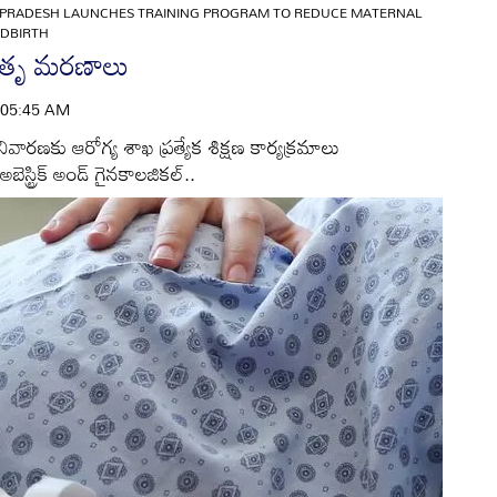
PRADESH LAUNCHES TRAINING PROGRAM TO REDUCE MATERNAL
LDBIRTH
మాతృ మరణాలు
 | 05:45 AM
కు ఆరోగ్య శాఖ ప్రత్యేక శిక్షణ కార్యక్రమాలు
బెస్ట్రిక్‌ అండ్‌ గైనకాలజికల్‌..