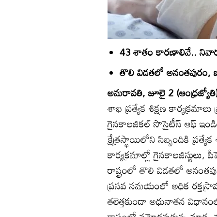
43 శాతం కారణాలివే.. నివారణక
తొలి విడతలో అనంతపురం, బాపట
అమరావతి, జూలై 2 (ఆంధ్రజ్యోతి
శాఖ ప్రత్యేక శిక్షణ కార్యక్రమాలు ప్ర
గైనకాలజికల్‌ సొసైటీస్‌ ఆఫ్‌ 
క్షేత్రస్థాయిలోని సిబ్బందికి ప్రత్
కార్యక్రమాల్లో గైనకాలజిస్టులు, పీహ
రాష్ట్రంలో తొలి విడతలో అనంతపురం
ప్రసవ సమయంలో అధిక రక్తస్రావ
తలెత్తకుండా అధునాతన విధానంలో త
రాష్ట్రంలో నమోదవుతున్న మాతృ మ