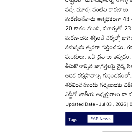
వచ్చే మూర్చ వంటివి కారణాల
మరణించేవారు అత్యధికంగా 43 
20 శాతం మంది, మూర్చతో 23 శ
మరణాలను తగ్గించే చర్యల్లో భా
సమస్యను త్వరగా గుర్తించడం, గర్
మందులు, ఐవీ ద్రవాలు ఇవ్వడం, 
తీసుకోవాల్సిన జాగ్రత్తలపై వైద్య
అధిక రక్తస్రావాన్ని గుర్తించడ
తరలించేముందు గర్భిణులకు చి
ఎన్జీవో జాతీయ అధ్యక్షురాలు డా.మ
Updated Date - Jul 03 , 2026 |
#AP News
Tags