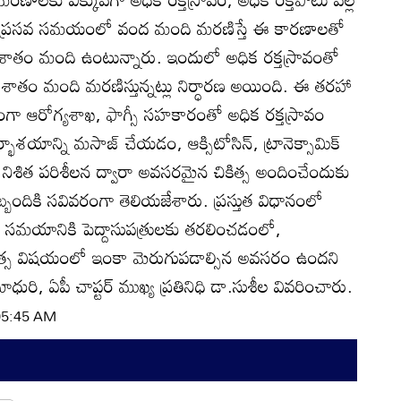
ు. ప్రసవ సమయంలో వంద మంది మరణిస్తే ఈ కారణాలతో
శాతం మంది ఉంటున్నారు. ఇందులో అధిక రక్తస్రావంతో
ాతం మంది మరణిస్తున్నట్లు నిర్ధారణ అయింది. ఈ తరహా
గంగా ఆరోగ్యశాఖ, ఫాగ్సీ సహకారంతో అధిక రక్తస్రావం
భాశయాన్ని మసాజ్‌ చేయడం, ఆక్సిటోసిన్‌, ట్రానెక్సామిక్‌
నిశిత పరిశీలన ద్వారా అవసరమైన చికిత్స అందించేందుకు
 సిబ్బందికి సవివరంగా తెలియజేశారు. ప్రస్తుత విధానంలో
ంలో, సమయానికి పెద్దాసుపత్రులకు తరలించడంలో,
కిత్స విషయంలో ఇంకా మెరుగుపడాల్సిన అవసరం ఉందని
ాధురి, ఏపీ చాప్టర్‌ ముఖ్య ప్రతినిధి డా.సుశీల వివరించారు.
 05:45 AM