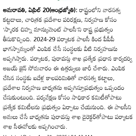
అమరావతి, ఏప్రిల్‌ 20(ఆంధ్రజ్యోతి):
రాష్ట్రంలోని వారసత్వ
కట్టడాలు, చారిత్రక ప్రదేశాల పరిరక్షణ, నిర్వహణ కోసం
‘స్మారక చిహ్న మాన్యుమెంట్‌ పాలసీ’ని రాష్ట్ర ప్రభుత్వం
తీసుకొచ్చింది. 2024-29 పర్యాటక పాలసీ కింద పీపీపీ
భాగస్వామ్యంతో ఎంపిక చేసే సంస్థలకు వీటి నిర్వహణను
అప్పగిస్తారు. పర్యాటక, పురావస్తు శాఖ ప్రత్యేక ప్రధాన కార్యదర్వి
అజయ్‌ జైన్‌ సోమవారం ఈ ఉత్తర్వులు జారీ చేశారు. ఎంపిక
చేసిన సంస్థకు ఐదేళ్ల కాలపరిమితితో వారసత్వ కట్టాలు,
ప్రదేశాల నిర్వహణ బాధ్యతను అప్పగిస్తూప్రభుత్వం ఒప్పందం
చేసుకుంటుంది. పర్యవేక్షణ కోసం సాధికార కమిటీతోపాటు
ప్రత్యేక కమిటీలను ప్రభుత్వం ఏర్పాటు చేయనుంది. ఈ పాలసీని
అమలు చేసే బాధ్యతను పురావస్తు శాఖ డైరెక్టర్‌తోపాటు పర్యాటక
శాఖ సీఈవోలకు అప్పగించారు.