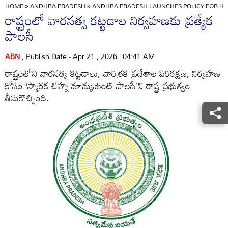
HOME
»
ANDHRA PRADESH
»
ANDHRA PRADESH LAUNCHES POLICY FOR H
రాష్ట్రంలో వారసత్వ కట్టడాల నిర్వహణకు ప్రత్యేక
పాలసీ
ABN
, Publish Date - Apr 21 , 2026 | 04:41 AM
రాష్ట్రంలోని వారసత్వ కట్టడాలు, చారిత్రక ప్రదేశాల పరిరక్షణ, నిర్వహణ
కోసం ‘స్మారక చిహ్న మాన్యుమెంట్‌ పాలసీ’ని రాష్ట్ర ప్రభుత్వం
తీసుకొచ్చింది.