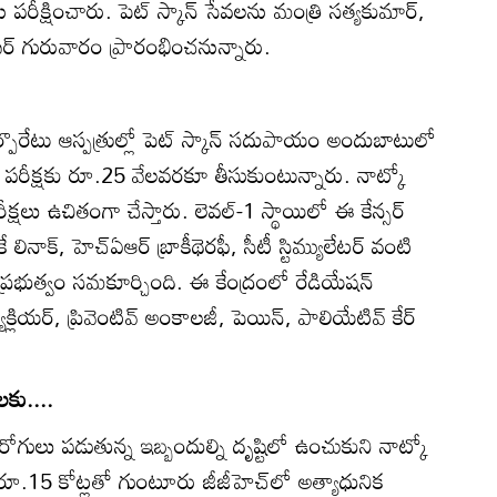
ీక్షించారు. పెట్‌ స్కాన్‌ సేవలను మంత్రి సత్యకుమార్‌,
ేఖర్‌ గురువారం ప్రారంభించనున్నారు.
‌ కార్పొరేటు ఆస్పత్రుల్లో పెట్‌ స్కాన్‌ సదుపాయం అందుబాటులో
 ఈ పరీక్షకు రూ.25 వేలవరకూ తీసుకుంటున్నారు. నాట్కో
 పరీక్షలు ఉచితంగా చేస్తారు. లెవల్‌-1 స్థాయిలో ఈ కేన్సర్‌
ే లినాక్‌, హెచ్‌ఏఆర్‌ బ్రాకీథెరఫీ, సీటీ స్టిమ్యులేటర్‌ వంటి
 ప్రభుత్వం సమకూర్చింది. ఈ కేంద్రంలో రేడియేషన్‌
క్లియర్‌, ప్రివెంటివ్‌ అంకాలజీ, పెయిన్‌, పాలియేటివ్‌ కేర్‌
లకు....
 రోగులు పడుతున్న ఇబ్బందుల్ని దృష్టిలో ఉంచుకుని నాట్కో
ో రూ.15 కోట్లతో గుంటూరు జీజీహెచ్‌లో అత్యాధునిక