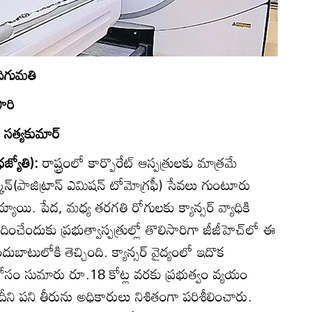
దిగుమతి
సారి
 సత్యకుమార్‌
జ్యోతి):
రాష్ట్రంలో కార్పొరేట్‌ ఆస్పత్రులకు మాత్రమే
ాన్‌(పాజిట్రాన్‌ ఎమిషన్‌ టోమోగ్రఫీ) సేవలు గుంటూరు
్యాయి. పేద, మధ్య తరగతి రోగులకు క్యాన్సర్‌ వ్యాధికి
దించేందుకు ప్రభుత్వాస్పత్రుల్లో తొలిసారిగా జీజీహెచ్‌లో ఈ
ుబాటులోకి తెచ్చింది. క్యాన్సర్‌ వైద్యంలో ఇదొక
ోసం సుమారు రూ.18 కోట్ల వరకు ప్రభుత్వం వ్యయం
 దీని పని తీరును అధికారులు నిశితంగా పరిశీలించారు.