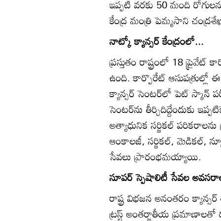
ఇప్పటి వరకు 50 మంది రోగులను పర
కేంద్ర మంత్రి పెమ్మసాని చంద్రశ
నాట్కో క్యాన్సర్‌ కేంద్రంలో...
ప్రస్తుతం రాష్ట్రంలో 18 ప్రైవేట్
ఉంది. కార్పొరేట్‌ ఆసుపత్రుల్లో
క్యాన్సర్‌ సెంటర్‌లో పెట్‌ స్కాన్‌
సెంటర్‌ను తీర్చిదిద్దేందుకు ఇప్పటిక
అత్యాధునిక సర్జికల్‌ పరికరాలను
ఆంకాలజీ, సర్జికల్‌, మెడికల్‌, న్యూ
సేవలు ప్రారంభమయ్యాయి.
సూపర్‌ స్పెషాలిటీ సేవల అవసరా
రాష్ట్ర విభజన అనంతరం క్యాన్సర్‌
ట్రస్ట్‌ అంతర్జాతీయ ప్రమాణాలత