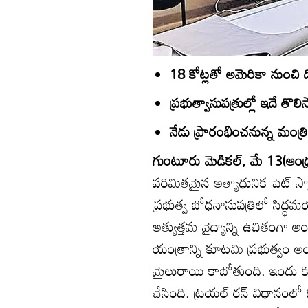
18 కోట్లతో అమెరికా నుంచి 
ప్రభుత్వాసుపత్రుల్లో ఇదే తొలి
నేడు ప్రారంభించనున్న మంత్రి
గుంటూరు మెడికల్‌, మే 13(ఆంధ్ర
పరిమితమైన అత్యాధునిక పెట్‌ స్క
ప్రభుత్వ బోధనాసుపత్రిలో సిద్ధమయ
అత్యుత్తమ వైద్యాన్ని ఉచితంగా అం
యంత్రాన్ని కూటమి ప్రభుత్వం అంద
మైలురాయి కాబోతుంది. ఇందు క
చేసింది. ట్రయల్‌ రన్‌ విధానంలో