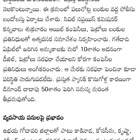
నెలకొంటున్నాయి. ఈ క్రమంలో పలుచోట్ల బంకుల వద్ద పోలీసు
బందోబస్తు ఏర్పాటు చేశారు. సివిల్‌ సప్లయిస్‌ కమిషనర్‌
కన్నబాబు శుక్రవారం ఆయిల్‌ కంపెనీలు, పెట్రోలు బంకుల
ప్రతినిధులతో అత్యవసర సమావేశం నిర్వహించారు. గతేడాది
ఏప్రిల్‌లో జరిగిన అమ్మకాలకు మరో 10శాతం అదనంగా
డీజిల్‌, పెట్రోలు సరఫరా చేయాలని కోరగా కంపెనీల
ప్రతినిధులు అంగీకరించారు. ఆ మేరకు సరఫరా పెంచినా కూడా
పరిస్థితి మెరుగుపడలేదు. ప్రస్తుత ప్యానిక్‌ కొనుగోళ్ల కారణంగా
డిమాండ్‌ దాదాపు 50శాతం పెరిగి సమస్య మరింత
తీవ్రమవుతోంది.
వ్యవసాయ పనులపై ప్రభావం
ఉభయ గోదావరి జిల్లాలతో పాటు కాకినాడ, కోనసీమ, కృష్ణా,