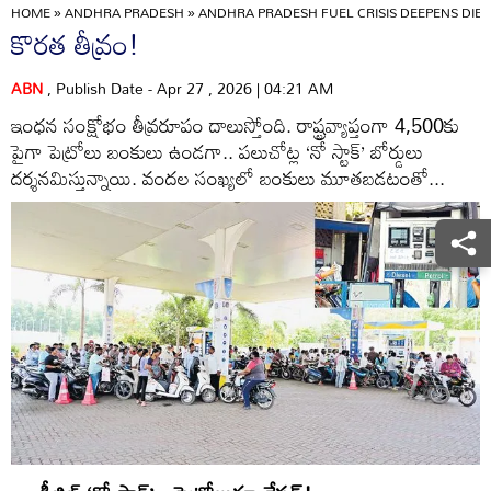
HOME
»
ANDHRA PRADESH
»
ANDHRA PRADESH FUEL CRISIS DEEPENS DIES
కొరత తీవ్రం!
ABN
, Publish Date - Apr 27 , 2026 | 04:21 AM
ఇంధన సంక్షోభం తీవ్రరూపం దాలుస్తోంది. రాష్ట్రవ్యాప్తంగా 4,500కు
పైగా పెట్రోలు బంకులు ఉండగా.. పలుచోట్ల ‘నో స్టాక్‌’ బోర్డులు
దర్శనమిస్తున్నాయి. వందల సంఖ్యలో బంకులు మూతబడటంతో...