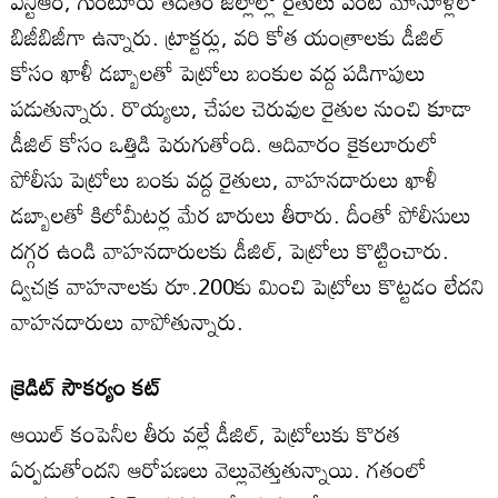
ఎన్టీఆర్‌, గుంటూరు తదితర జిల్లాల్లో రైతులు పంట మాసూళ్లలో
బిజీబిజీగా ఉన్నారు. ట్రాక్టర్లు, వరి కోత యంత్రాలకు డీజిల్‌
కోసం ఖాళీ డబ్బాలతో పెట్రోలు బంకుల వద్ద పడిగాపులు
పడుతున్నారు. రొయ్యలు, చేపల చెరువుల రైతుల నుంచి కూడా
డీజిల్‌ కోసం ఒత్తిడి పెరుగుతోంది. ఆదివారం కైకలూరులో
పోలీసు పెట్రోలు బంకు వద్ద రైతులు, వాహనదారులు ఖాళీ
డబ్బాలతో కిలోమీటర్ల మేర బారులు తీరారు. దీంతో పోలీసులు
దగ్గర ఉండి వాహనదారులకు డీజిల్‌, పెట్రోలు కొట్టించారు.
ద్విచక్ర వాహనాలకు రూ.200కు మించి పెట్రోలు కొట్టడం లేదని
వాహనదారులు వాపోతున్నారు.
క్రెడిట్‌ సౌకర్యం కట్‌
ఆయిల్‌ కంపెనీల తీరు వల్లే డీజిల్‌, పెట్రోలుకు కొరత
ఏర్పడుతోందని ఆరోపణలు వెల్లువెత్తుతున్నాయి. గతంలో