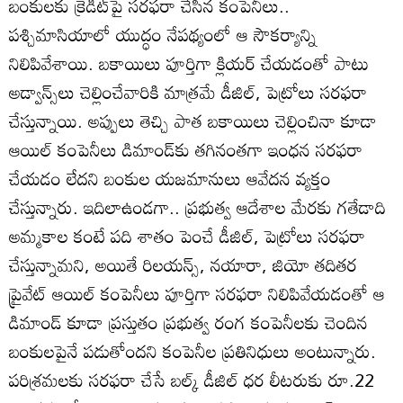
బంకులకు క్రెడిట్‌పై సరఫరా చేసిన కంపెనీలు..
పశ్చిమాసియాలో యుద్ధం నేపథ్యంలో ఆ సౌకర్యాన్ని
నిలిపివేశాయి. బకాయిలు పూర్తిగా క్లియర్‌ చేయడంతో పాటు
అడ్వాన్స్‌లు చెల్లించేవారికి మాత్రమే డీజిల్‌, పెట్రోలు సరఫరా
చేస్తున్నాయి. అప్పులు తెచ్చి పాత బకాయిలు చెల్లించినా కూడా
ఆయిల్‌ కంపెనీలు డిమాండ్‌కు తగినంతగా ఇంధన సరఫరా
చేయడం లేదని బంకుల యజమానులు ఆవేదన వ్యక్తం
చేస్తున్నారు. ఇదిలాఉండగా.. ప్రభుత్వ ఆదేశాల మేరకు గతేడాది
అమ్మకాల కంటే పది శాతం పెంచే డీజిల్‌, పెట్రోలు సరఫరా
చేస్తున్నామని, అయితే రిలయన్స్‌, నయారా, జియో తదితర
ప్రైవేట్‌ ఆయిల్‌ కంపెనీలు పూర్తిగా సరఫరా నిలిపివేయడంతో ఆ
డిమాండ్‌ కూడా ప్రస్తుతం ప్రభుత్వ రంగ కంపెనీలకు చెందిన
బంకులపైనే పడుతోందని కంపెనీల ప్రతినిధులు అంటున్నారు.
పరిశ్రమలకు సరఫరా చేసే బల్క్‌ డీజిల్‌ ధర లీటరుకు రూ.22