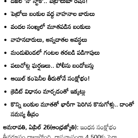
డీజిల్‌ ‘నో స్టాక్‌’.. పెట్రోలుకూ రేషన్‌!
పెట్రోలు బంకుల వద్ద వాహనాల బారులు
వందల సంఖ్యలో మూతపడిన బంకులు
వాహనదారులు, అన్నదాతల అవస్థలు
మండుటెండలో గంటల తరబడి పడిగాపులు
పలుచోట్ల ఘర్షణలు.. పోలీసు బందోబస్తు
ఆయిల్‌ కంపెనీల తీరుతోనే సంక్షోభం!
క్రెడిట్‌ విధానం మార్చడంతో ఇక్కట్లు
కొన్ని బంకుల మూతతో భారీగా పెరిగిన కొనుగోళ్లు.. దాంతో
సమస్య తీవ్రం
అమరావతి, ఏప్రిల్‌ 26(ఆంధ్రజ్యోతి):
ఇంధన సంక్షోభం
తీవ్రరూపం దాలుస్తోంది. రాష్ట్రవ్యాప్తంగా 4,500కు పైగా