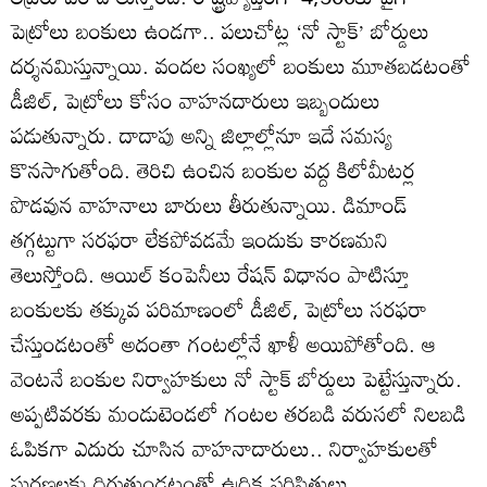
పెట్రోలు బంకులు ఉండగా.. పలుచోట్ల ‘నో స్టాక్‌’ బోర్డులు
దర్శనమిస్తున్నాయి. వందల సంఖ్యలో బంకులు మూతబడటంతో
డీజిల్‌, పెట్రోలు కోసం వాహనదారులు ఇబ్బందులు
పడుతున్నారు. దాదాపు అన్ని జిల్లాల్లోనూ ఇదే సమస్య
కొనసాగుతోంది. తెరిచి ఉంచిన బంకుల వద్ద కిలోమీటర్ల
పొడవున వాహనాలు బారులు తీరుతున్నాయి. డిమాండ్‌
తగ్గట్టుగా సరఫరా లేకపోవడమే ఇందుకు కారణమని
తెలుస్తోంది. ఆయిల్‌ కంపెనీలు రేషన్‌ విధానం పాటిస్తూ
బంకులకు తక్కువ పరిమాణంలో డీజిల్‌, పెట్రోలు సరఫరా
చేస్తుండటంతో అదంతా గంటల్లోనే ఖాళీ అయిపోతోంది. ఆ
వెంటనే బంకుల నిర్వాహకులు నో స్టాక్‌ బోర్డులు పెట్టేస్తున్నారు.
అప్పటివరకు మండుటెండలో గంటల తరబడి వరుసలో నిలబడి
ఓపికగా ఎదురు చూసిన వాహనాదారులు.. నిర్వాహకులతో
ఘర్షణలకు దిగుతుండటంతో ఉద్రిక్త పరిస్థితులు