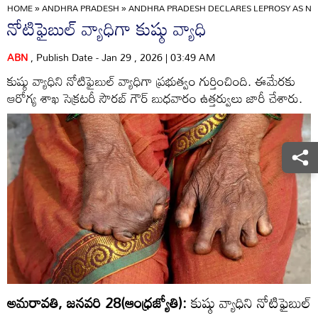
HOME
»
ANDHRA PRADESH
»
ANDHRA PRADESH DECLARES LEPROSY AS NOT
నోటిఫైబుల్‌ వ్యాధిగా కుష్ఠు వ్యాధి
ABN
, Publish Date - Jan 29 , 2026 | 03:49 AM
కుష్ఠు వ్యాధిని నోటిఫైబుల్‌ వ్యాధిగా ప్రభుత్వం గుర్తించింది. ఈమేరకు
ఆరోగ్య శాఖ సెక్రటరీ సౌరబ్‌ గౌర్‌ బుధవారం ఉత్తర్వులు జారీ చేశారు.
అమరావతి, జనవరి 28(ఆంధ్రజ్యోతి):
కుష్ఠు వ్యాధిని నోటిఫైబుల్‌