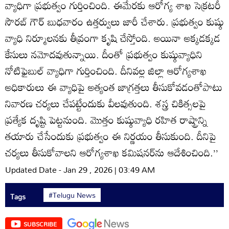
వ్యాధిగా ప్రభుత్వం గుర్తించింది. ఈమేరకు ఆరోగ్య శాఖ సెక్రటరీ
సౌరబ్‌ గౌర్‌ బుధవారం ఉత్తర్వులు జారీ చేశారు. ప్రభుత్వం కుష్ఠు
వ్యాధి నిర్మూలనకు తీవ్రంగా కృషి చేస్తోంది. అయినా అక్కడక్కడ
కేసులు నమోదవుతున్నాయి. దీంతో ప్రభుత్వం కుష్ఠువ్యాధిని
నోటిఫైబుల్‌ వ్యాధిగా గుర్తించింది. దీనివల్ల జిల్లా ఆరోగ్యశాఖ
అధికారులు ఈ వ్యాధిపై అత్యంత జాగ్రత్తలు తీసుకోవడంతోపాటు
నివారణ చర్యలు చేపట్టేందుకు వీలవుతుంది. శస్త్ర చికిత్సలపై
ప్రత్యేక దృష్టి పెట్టనుంది. మొత్తం కుష్ఠువ్యాధి రహిత రాష్ట్రాన్ని
తయారు చేసేందుకు ప్రభుత్వం ఈ నిర్ణయం తీసుకుంది. దీనిపై
చర్యలు తీసుకోవాలని ఆరోగ్యశాఖ కమిషనర్‌ను ఆదేశించింది.’’
Updated Date - Jan 29 , 2026 | 03:49 AM
#Telugu News
Tags
SUBSCRIBE