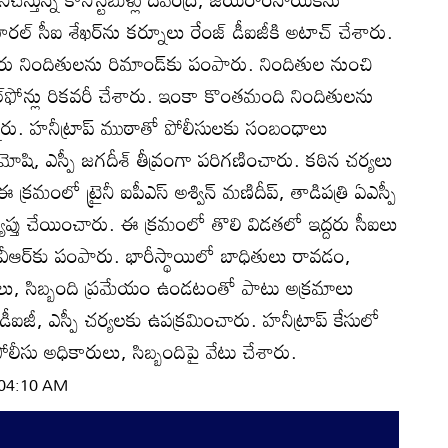
ల్‌ సీఐ శేఖర్‌ను కర్నూలు రేంజ్‌ డీఐజీకి అటాచ్‌ చేశారు.
ు నిందితులను రిమాండ్‌కు పంపారు. నిందితుల నుంచి
ల్‌ఫోన్లు రికవరీ చేశారు. ఇంకా కొంతమంది నిందితులను
న్నారు. హనీట్రాప్‌ ముఠాతో పోలీసులకు సంబంధాలు
షి, ఎస్పీ జగదీశ్‌ తీవ్రంగా పరిగణించారు. కఠిన చర్యలు
 క్రమంలో ట్రైనీ ఐపీఎస్‌ అశ్విన్‌ మణిదీప్‌, తాడిపత్రి ఏఎస్పీ
్యాప్తు చేయించారు. ఈ క్రమంలో తొలి విడతలో ఇద్దరు సీఐలు
ను వీఆర్‌కు పంపారు. భారీస్థాయిలో బాధితులు రావడం,
ులు, సిబ్బంది ప్రమేయం ఉండటంతో పాటు అక్రమాలు
జీ, ఎస్పీ చర్యలకు ఉపక్రమించారు. హనీట్రాప్‌ కేసులో
లీసు అధికారులు, సిబ్బందిపై వేటు చేశారు.
| 04:10 AM