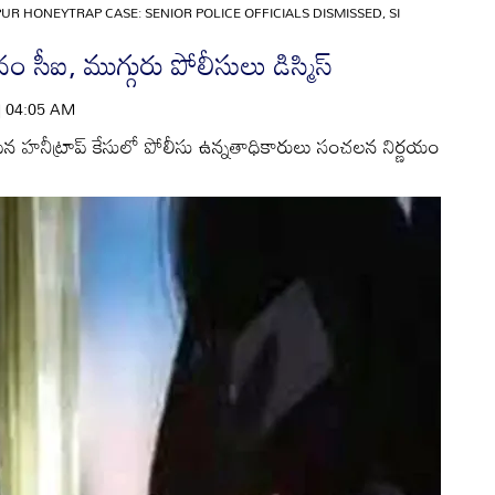
R HONEYTRAP CASE: SENIOR POLICE OFFICIALS DISMISSED, SI
 సీఐ, ముగ్గురు పోలీసులు డిస్మిస్‌
 | 04:05 AM
ిన హనీట్రాప్‌ కేసులో పోలీసు ఉన్నతాధికారులు సంచలన నిర్ణయం