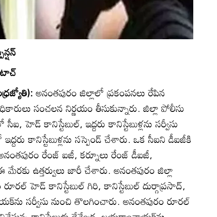
న్షన్‌
టాచ్‌
ధ్రజ్యోతి):
అనంతపురం జిల్లాలో ప్రకంపనలు రేపిన
ాధికారులు సంచలన నిర్ణయం తీసుకున్నారు. జిల్లా పోలీసు
 హెడ్‌ కానిస్టేబుల్‌, ఇద్దరు కానిస్టేబుళ్లను సర్వీసు
్దరు కానిస్టేబుళ్లను సస్పెండ్‌ చేశారు. ఒక సీఐని డీఐజీకి
అనంతపురం రేంజ్‌ ఐజీ, కర్నూలు రేంజ్‌ డీఐజీ,
 ఈ మేరకు ఉత్తర్వులు జారీ చేశారు. అనంతపురం జిల్లా
రల్‌ హెడ్‌ కానిస్టేబుల్‌ గిరి, కానిస్టేబుల్‌ దుర్గాప్రసాద్‌,
ానాయక్‌ను సర్వీసు నుంచి తొలగించారు. అనంతపురం రూరల్‌
ిచేస్తున్న కానిస్టేబుళ్లు దేవేంద్ర, జయరాంనాయక్‌ను