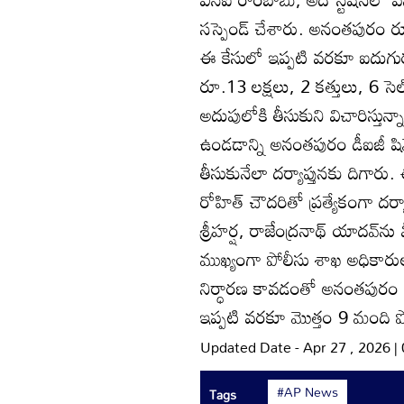
సస్పెండ్‌ చేశారు. అనంతపురం రూర
ఈ కేసులో ఇప్పటి వరకూ ఐదుగుర
రూ.13 లక్షలు, 2 కత్తులు, 6 సె
అదుపులోకి తీసుకుని విచారిస్తు
ఉండడాన్ని అనంతపురం డీఐజీ షిమో
తీసుకునేలా దర్యాప్తునకు దిగారు. ఈ
రోహిత్‌ చౌదరితో ప్రత్యేకంగా దర
శ్రీహర్ష, రాజేంద్రనాథ్‌ యాదవ్‌
ముఖ్యంగా పోలీసు శాఖ అధికార
నిర్ధారణ కావడంతో అనంతపురం డీఐ
ఇప్పటి వరకూ మొత్తం 9 మంది పో
Updated Date - Apr 27 , 2026 
#AP News
Tags