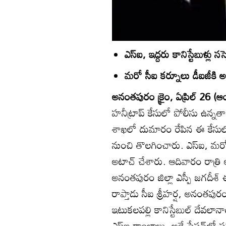
ఎస్‌ఐ, ఇద్దరు కానిస్టేబుళ్లు సస్పె
మరో సీఐ కర్నూలు డీఐజీకి అ
అనంతపురం క్రైం, ఏప్రిల్‌ 26 (ఆం
హనీట్రాప్‌ కేసులో పోలీసు ఉన్నత
శాఖలో దుమారం రేపిన ఈ కేసులో సీఐ,
నుంచి తొలగించారు. ఎస్‌ఐ, మరో ఇద
అటాచ్‌ చేశారు. ఆదివారం రాత్రి 
అనంతపురం జిల్లా ఎస్పీ జగదీశ్‌
రాప్తాడు సీఐ శ్రీహర్ష, అనంతపురం రూ
ఇటుకలపల్లి కానిస్టేబుల్‌ దేవల
ఎస్‌ఐ రాంబాబు, అదే స్టేషన్‌లో పన