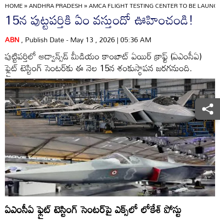
HOME
»
ANDHRA PRADESH
»
AMCA FLIGHT TESTING CENTER TO BE LAUNC
15న పుట్టపర్తికి ఏం వస్తుందో ఊహించండి!
ABN
, Publish Date - May 13 , 2026 | 05:36 AM
పుట్టిపర్తిలో అడ్వాన్స్‌డ్‌ మీడియం కాంబాట్‌ ఏయిర్‌ క్రాఫ్ట్‌ (ఏఎంసీఏ)
ఫ్లైట్‌ టెస్టింగ్‌ సెంటర్‌కు ఈ నెల 15న శంకుస్థాపన జరగనుంది.
ఏఎంసీఏ ఫ్లైట్‌ టెస్టింగ్‌ సెంటర్‌పై ఎక్స్‌లో లోకేశ్‌ పోస్టు