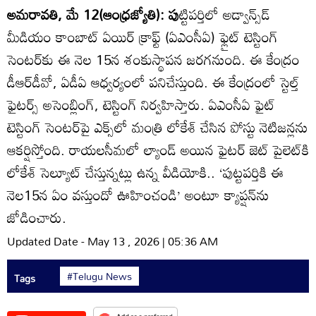
అమరావతి, మే 12(ఆంధ్రజ్యోతి): పు
ట్టిపర్తిలో అడ్వాన్స్‌డ్‌
మీడియం కాంబాట్‌ ఏయిర్‌ క్రాఫ్ట్‌ (ఏఎంసీఏ) ఫ్లైట్‌ టెస్టింగ్‌
సెంటర్‌కు ఈ నెల 15న శంకుస్థాపన జరగనుంది. ఈ కేంద్రం
డీఆర్‌డీవో, ఏడీఏ ఆధ్వర్యంలో పనిచేస్తుంది. ఈ కేంద్రంలో స్టెల్త్‌
ఫైటర్స్‌ అసెంబ్లింగ్‌, టెస్టింగ్‌ నిర్వహిస్తారు. ఏఎంసీఏ ఫైట్‌
టెస్టింగ్‌ సెంటర్‌పై ఎక్స్‌లో మంత్రి లోకేశ్‌ చేసిన పోస్టు నెటిజన్లను
ఆకర్షిస్తోంది. రాయలసీమలో ల్యాండ్‌ అయిన ఫైటర్‌ జెట్‌ పైలెట్‌కి
లోకేశ్‌ సెల్యూట్‌ చేస్తున్నట్లు ఉన్న వీడియోకి.. ‘పుట్టపర్తికి ఈ
నెల15న ఏం వస్తుందో ఊహించండి’ అంటూ క్యాప్షన్‌ను
జోడించారు.
Updated Date - May 13 , 2026 | 05:36 AM
#Telugu News
Tags