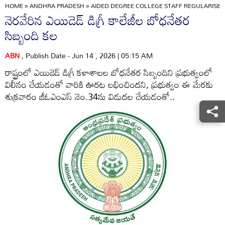
HOME
»
ANDHRA PRADESH
»
AIDED DEGREE COLLEGE STAFF REGULARISED
నెరవేరిన ఎయిడెడ్‌ డిగ్రీ కాలేజీల బోధనేతర
సిబ్బంది కల
ABN
, Publish Date - Jun 14 , 2026 | 05:15 AM
రాష్ట్రంలో ఎయిడెడ్‌ డిగ్రీ కళాశాలల బోధనేతర సిబ్బందిని ప్రభుత్వంలో
విలీనం చేయడంతో వారికి ఊరట లభించిందని, ప్రభుత్వం ఈ మేరకు
శుక్రవారం జీఓఎంఎస్‌ నెం.34ను విడుదల చేయడంతో..