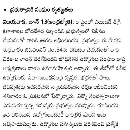
ప్రభుత్వానికి సంఘం కృతజ్ఞతలు
విజయవాడ, జూన్‌ 13(ఆంధ్రజ్యోతి):
రాష్ట్రంలో ఎయిడెడ్‌ డిగ్రీ
కళాశాలల బోధనేతర సిబ్బందిని ప్రభుత్వంలో విలీనం
చేయడంతో వారికి ఊరట లభించిందని, ప్రభుత్వం ఈ మేరకు
శుక్రవారం జీఓఎంఎస్‌ నెం.34ను విడుదల చేయడంతో వారి
చిరకాల వాంఛ నెరవేరిందని బోధనేతర ఉద్యోగుల సంఘం రాష్ట్ర
అధ్యక్షురాలు నాళం ఉమామహేశ్వరి అన్నారు. ఈ జీవోతో విలీన
ఉద్యోగులకు సేవా నిబంధనలపై స్పష్టత, భద్రతతో పాటు
భవిష్యత్తుకు అవసరమైన న్యాయపరమైన రక్షణ లభించిందని
శనివారం ఓ ప్రకటనలో పేర్కొన్నారు. ఎన్నో సంవత్సరాలుగా
ఎదురుచూస్తున్న సమస్యకు ప్రభుత్వం పరిష్కారం చూపిందని,
ఇది విలీనమైన ఉద్యోగులందరికీ చారిత్రక మేలని ఆమె
అభిప్రాయపడ్డారు. ఉద్యోగుల సమస్యలను పరిశీలించి ప్రత్యేక