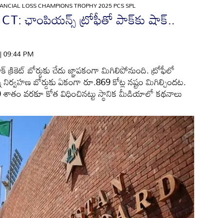
NANCIAL LOSS CHAMPIONS TROPHY 2025 PCS SPL
 ఛాంపియన్స్ ట్రోఫీతో పాక్‌కు షాక్..
 | 09:44 PM
 క్రికెట్ బోర్డుకు చేదు జ్ఞాపకంగా మిగిలిపోనుంది. ట్రోఫీలో
 నిర్వహణ బోర్డుకు ఏకంగా రూ.869 కోట్ల నష్టం మిగిల్చిందట.
 90 శాతం వరకూ కోత విధించినట్టు స్థానిక మీడియాలో కథనాలు