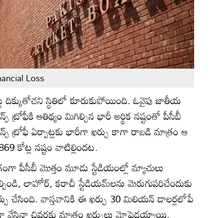
ancial Loss
బోర్డు దిక్కుతోచని స్థితిలో కూరుకుపోయింది. ఓవైపు జాతీయ
ట్రోఫీకి ఆతిథ్యం మిగిల్చిన భారీ అర్థిక నష్టంతో పీసీబీ
్స్ ట్రోఫీ ఏర్పాట్లకు భారీగా ఖర్చు కాగా రాబడి మాత్రం ఆ
9 కోట్ల నష్టం వాటిల్లిందట.
ాగంగా పీసీబీ మొత్తం మూడు స్టేడియంల్లో మ్యాచులు
పిండి, లాహోర్, కరాచీ స్టేడియమ్‌లను మెరుగుపరిచేందుకు
చు చేసింది. వాస్తవానికి ఈ ఖర్చు 30 మిలియన్ డాలర్లలోపే
 వేసినా చివరకు మాత్రం ఖర్చులు మోపెడయ్యాయి.